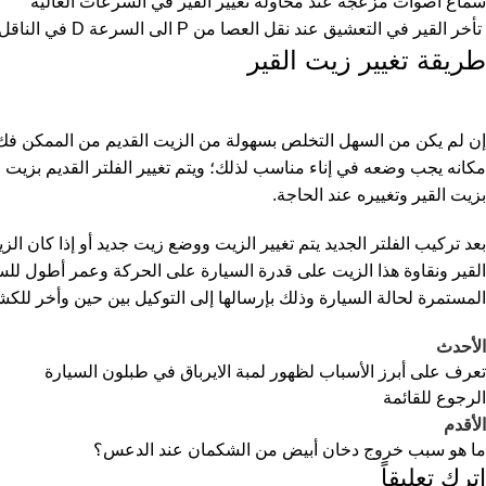
سماع أصوات مزعجة عند محاولة تغيير القير في السرعات العالية
تأخر القير في التعشيق عند نقل العصا من P الى السرعة D في الناقل الأتوماتيكي
طريقة تغيير زيت القير
إن لم يكن من السهل التخلص بسهولة من الزيت القديم من الممكن فك ج
مكانه يجب وضعه في إناء مناسب لذلك؛ ويتم تغيير الفلتر القديم بزيت 
بزيت القير وتغييره عند الحاجة.
بعد تركيب الفلتر الجديد يتم تغيير الزيت ووضع زيت جديد أو إذا كان 
القير ونقاوة هذا الزيت على قدرة السيارة على الحركة وعمر أطول للس
المستمرة لحالة السيارة وذلك بإرسالها إلى التوكيل بين حين وأخر للكش
الأحدث
تعرف على أبرز الأسباب لظهور لمبة الايرباق في طبلون السيارة
الرجوع للقائمة
الأقدم
ما هو سبب خروج دخان أبيض من الشكمان عند الدعس؟
اترك تعليقاً