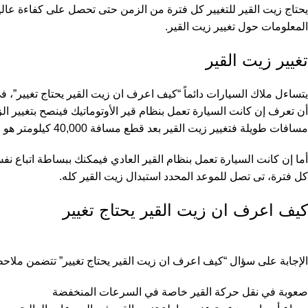
يحتاج زيت القير للتغيير كل فترة من الزمن حتى تحصل على كفاءة عالي
المعلومات حول تغيير زيت القير.
تغيير زيت القير
يتساءل ملاك السيارات دائماً “كيف اعرف ان زيت القير يحتاج تغيير”، في
مسافات طويلة فتغيير زيت القير بعد قطع مسافة 40,000 كيلومتر هو الخيار الأفضل لسيارتك، وينصح كذلك بتغيير فلتر الزيت مع كل تغيير لزيت القير.
أما إن كانت السيارة تعمل بنظام القير العادي فيمكنك ببساطة اتباع نف
كل فترة، تى تصل للموعد المحدد استبدال زيت القير كله.
كيف اعرف ان زيت القير يحتاج تغيير
الإجابة على سؤال “كيف اعرف ان زيت القير يحتاج تغيير” تتضمن مل
صعوبة في نقل حركة القير خاصة في السرعات المنخفضة