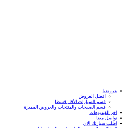
سيارات لينكولن
سيارات هونداي
سيارات فورد
سيارات سيتروين
سيارات نيسان
سيارات اومودا
سيارات شيري
سيارات ماكسوس
سيارات فاو
سيارات انفينيتي
سيارات هوندا
سيارات جايكو
مركز اربيان درايف لقطع الغيار
داش كام
شواحن كهربائية
حافلات ومركبات ثقيلة
عروضنا
افضل العروض
قسم السيارات الأقل قسطا
قسم الصفحات والمنتجات والعروض المميزة
اخر الفيديوهات
تواصل معنا
اطلب سيارتك الان