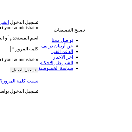
تسجيل الدخول
انشئ
t your administrator.
تصفح التصنيفات
اسم المستخدم أو الب
تواصل معنا
عن أربيان درايف
كلمة المرور
*
الدعم الفني
اخر الاخبار
t your administrator.
الشروط والاحكام
سياسة الخصوصية
تسجيل الدخول
نسيت كلمة المرور؟
تسجيل الدخول بواس