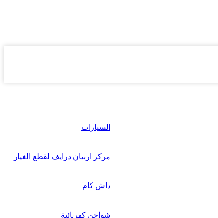
السيارات
مركز اربيان درايف لقطع الغيار
داش كام
شواحن كهربائية