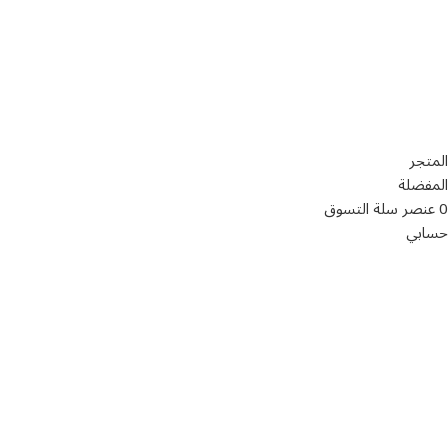
تواصل معنا
عن أربيان درايف
الدعم الفني
اخر الاخبار
الشروط والاحكام
سياسة الخصوصية
المتجر
المفضلة
0
عنصر
سلة التسوق
حسابي