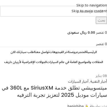
Skip to navigation
Skip to main content
بحث
تصفح التصنيفات
0
عنصر
0.00 ريال سعودى
0
عنصر
الرئيسية
المتجر
عروضنا
اخر الفيديوهات
تواصل معنا
اطلب سيارتك الان
المقالات والمواضيع العامة في عالم السيارات
الجوالات الإفتراضية لأربيان داريف
08
يناير
أخبار التقنية
,
أخبار السيارات
ميتسوبيشي تطلق خدمة SiriusXM مع 360L في
سيارات موديل 2025 لتعزيز تجربة الترفيه
نشر بواسطة
hanishiba