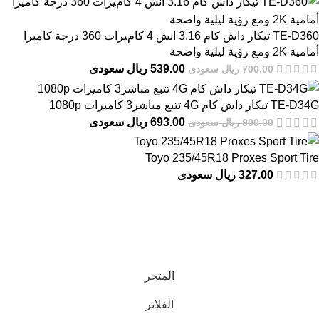
TE-D360 تيكار داش كام 3.16 انش 4 كامﻴﺮات 360 درجة كاميرا
أمامية 2K ومع رؤية ليلية واضحة
539.00 ريال سعودى
700.00 ريال سعودى
TE-D34G تيكار داش كام 4G تتبع مباشر3 كاميرات 1080p
693.00 ريال سعودى
900.00 ريال سعودى
Toyo 235/45R18 Proxes Sport Tire
327.00 ريال سعودى
تواصل معنا
عن أربيان درايف
الدعم الفني
اخر الاخبار
الشروط والاحكام
سياسة الخصوصية
المتجر
الفلاتر