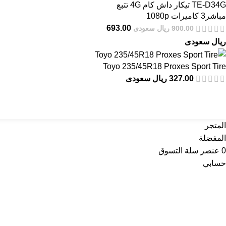
TE-D34G تيكار داش كام 4G تتبع
مباشر3 كاميرات 1080p
693.00
900.00 ريال سعودى
ريال سعودى
Toyo 235/45R18 Proxes Sport Tire
327.00 ريال سعودى
تواصل معنا
عن أربي
المتجر
المفضلة
0
عنصر
سلة التسوق
حسابي