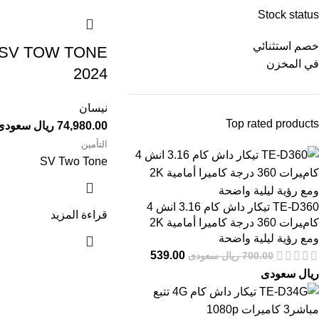
Stock status
خصم استثنائي
5 SV TOW TONE
في المخزن
2024⁩⁩
نيسان
Top rated products
74,980.00 ريال سعودى
التأمين
SV Two Tone
TE-D360 تيكار داش كام 3.16 انش 4
قراءة المزيد
كامﻴﺮات 360 درجة كاميرا أمامية 2K
ومع رؤية ليلية واضحة
539.00
700.00 ريال سعودى
ريال سعودى