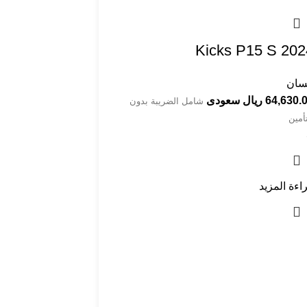
Kicks P15 S 202
سان
64,630 ريال سعودى
شامل الضريبة بدون
تأمين
اءة المزيد