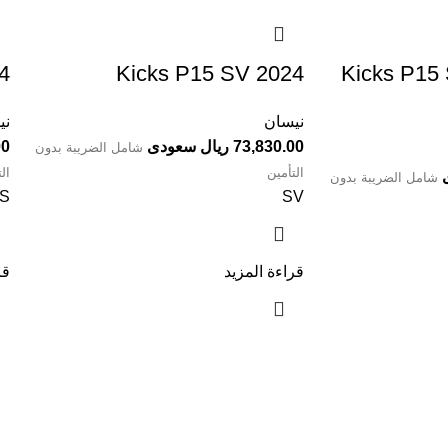
4
Kicks P15 SV 2024⁩
⁦Kicks P1
نيسان
ني
73,830.00 ريال سعودى
.00
شامل الضريبة بدون
التأمين
ال
شامل الضريبة بدون
S
SV
قراءة المزيد
قر