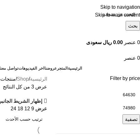
Skip to navigation
Skip to main content
بحث
تصفح التصنيفات
0
عنصر
0.00 ريال سعودى
0
عنصر
الرئيسية
المتجر
عروضنا
اخر الفيديوهات
تواصل معنا
Filter by price
الرئيسية
Shop
منتجات 
عرض ⁦3⁩ من كل النتائج
إظهار الشريط الجانب
عرض
9
12
18
24
تصفية