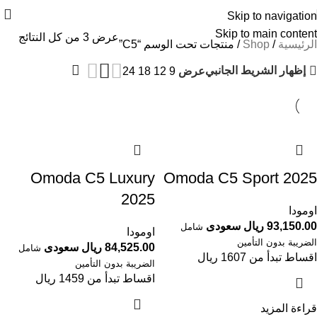
Skip to navigation
Skip to main content
عرض ⁦3⁩ من كل النتائج
الرئيسية
Shop
منتجات تحت الوسم “C5”
إظهار الشريط الجانبي
عرض
9
12
18
24
Omoda C5 Luxury
Omoda C5 Sport 2025
2025
اومودا
93,150.00 ريال سعودى
شامل
اومودا
الضريبة بدون التأمين
84,525.00 ريال سعودى
شامل
اقساط تبدأ من 1607 ريال
الضريبة بدون التأمين
اقساط تبدأ من 1459 ريال
قراءة المزيد