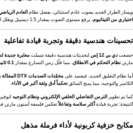
ويمتاز الطراز الجديد بصوت عادم استثنائي، بفضل نظام
العادم الرياضي
اختياري من التيتانيوم
، يرفع مستوى الصوت بمقدار 1.5 ديسيبل ويقلل الوزن بمقدار 11.7 كجم، ليمنح السيارة حضوراً صوتياً لا يُضاهى.
تحسينات هندسية دقيقة وتجربة قيادة تفاعلية
خضعت
دي بي 12 إس
لتحديثات هندسية دقيقة شملت
معايرة جديدة لد
مارتن
نظام التحكم في الانطلاق
، مما قلّل زمن التسارع بمقدار
0.1 ثانية
أما نظام التعليق الجديد، فيعتمد على
مخمّدات الصدمات DTX المعدّلة برمجياً
الكامبر والتوجيه، مما يمنح السائق
تحكماً أدق وثقة أكبر في الأداء
.
كما تم تطوير
الترس التفاضلي الخلفي الإلكتروني ونظام التوجيه
لتوفير 
النتيجة: تجربة قيادة
أكثر سلاسة وتفاعلاً
تعكس فلسفة أستون مارتن في ال
مكابح خزفية كربونية لأداء فرملة مذهل