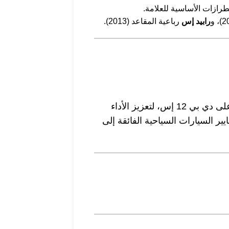
رازات الأساسية للعلامة.
رابيد إس
رباعية المقاعد (2013).
“تتميز سيارات دي بي 12 بتكنولوجيا رائدة تتيح لنا استكشاف آفاق جديدة لإمكاناتها. قمنا بإدخال تعديلات دقيقة ومدروسة على دي بي 12 إس، لتعزيز الأداء
ر السيارات السياحية الفائقة إلى