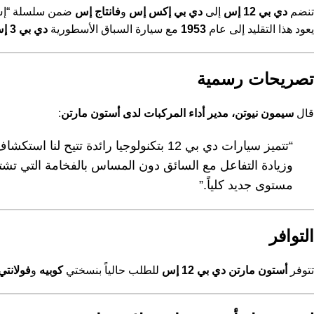
تنضم
دي بي 12 إس
إلى
دي بي إكس إس
و
فانتاج إس
ضمن سلسلة “إس”
يعود هذا التقليد إلى عام
1953
مع سيارة السباق الأسطورية
دي بي 3 إس
تصريحات رسمية
قال
سيمون نيوتن، مدير أداء المركبات لدى أستون مارتن
:
وزيادة التفاعل مع السائق دون المساس بالفخامة التي تشته
مستوى جديد كلياً.”
التوافر
تتوفر
أستون مارتن دي بي 12 إس
للطلب حالياً بنسختي
كوبيه
و
فولانتي