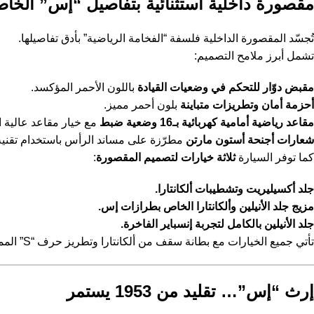
مقصورة داخلية استثنائية بتفاصيل “إس” الخاص
تُجسّد المقصورة الداخلية فلسفة “الفخامة الرياضية” بأدق تفاصيلها.
تشمل أبرز ملامح التصميم:
مقبض دوّار للتحكم في وضعيات القيادة
باللون الأحمر المؤكسد.
أحزمة أمان وتطريزات متباينة
بلون أحمر مميز.
مقاعد رياضية أمامية كهربائية بـ16 وضعية ضبط
مع خيار مقاعد عالية ال
شعارات أجنحة أستون مارتن
مطرّزة على مساند الرأس باستخدام تقنية 
كما توفر السيارة
ثلاثة خيارات لتصميم المقصورة
:
جلد أكسيليريت وتشطيبات ألكانتارا.
مزيج جلد الأنيلين وألكانتارا الخاص بطرازات إس.
جلد الأنيلين بالكامل لتجربة إنسباير الفاخرة.
تأتي جميع الخيارات مع بطانة سقف من ألكانتارا وتطريز حرف “S” المميز بنقشة متعرجة وثقوب دقيقة تضيف لمسة من الحرفية والتفرد.
إرث “إس”… تقليد من 1953 يستمر