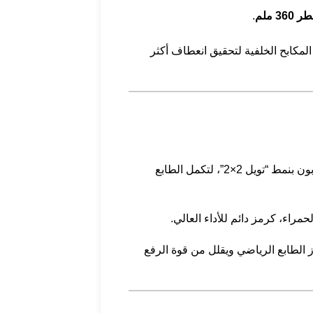
.
المكابح الخلفية لتحقيق انعطاف أكثر
وفتحات تهوية جديدة على غطاء المحرك، مطلية بالأسود اللامع أو مصنوعة من ألياف الكربون بنمط “تويل 2×2”، لتكمل الطابع
لطابع الرياضي ويقلل من قوة الرفع