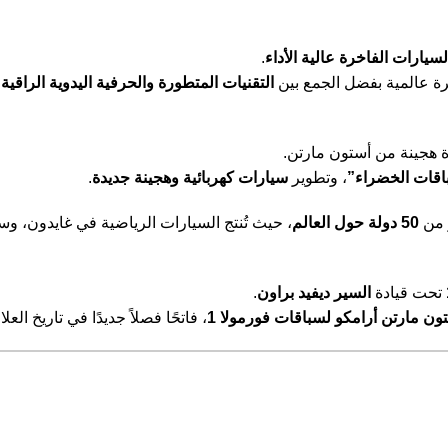
السيارات الفاخرة عالية الأداء
.
 عالمية بفضل الجمع بين
التقنيات المتطورة والحرفية اليدوية الراقية 
هجينة من أستون مارتن.
باقات الخضراء”
، وتطوير
سيارات كهربائية وهجينة جديدة
.
ر من
50 دولة حول العالم
، حيث تُنتج السيارات الرياضية في غايدون، و
تحت قيادة
السير ديفيد براون
.
ون مارتن أرامكو لسباقات فورمولا 1
، فاتحًا فصلاً جديدًا في تاريخ العلا