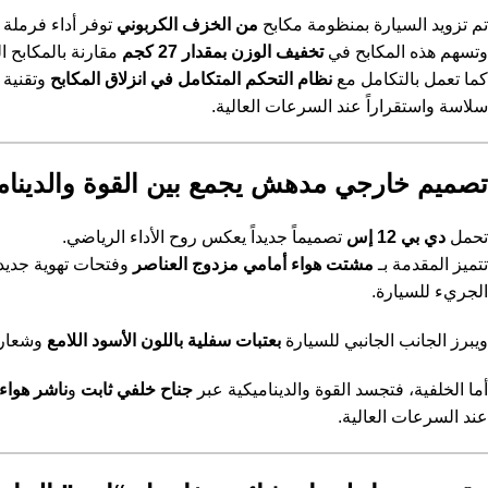
تم تزويد السيارة بمنظومة مكابح
من الخزف الكربوني
توفر أداء فرملة 
وتسهم هذه المكابح في
تخفيف الوزن بمقدار 27 كجم
مقارنة بالمكابح ا
كما تعمل بالتكامل مع
نظام التحكم المتكامل في انزلاق المكابح
وتقنية
سلاسة واستقراراً عند السرعات العالية.
تصميم خارجي مدهش يجمع بين القوة والديناميك
تحمل
دي بي 12 إس
تصميماً جديداً يعكس روح الأداء الرياضي.
تتميز المقدمة بـ
مشتت هواء أمامي مزدوج العناصر
الجريء للسيارة.
ويبرز الجانب الجانبي للسيارة
بعتبات سفلية باللون الأسود اللامع
وشعار حرف “S” المميز المطلي بالكروم اللامع أو ا
أما الخلفية، فتجسد القوة والديناميكية عبر
جناح خلفي ثابت
و
ناشر هواء
عند السرعات العالية.