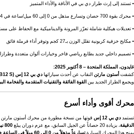
• تستند إلى إرث طراز دي بي في الأناقة والأداء المتميز
• محرك بقوة 700 حصان وتسارع مذهل من 0 إلى 60 ميل/ساعة في 3.4 ثانية فقط
• تعديلات هيكلية شاملة تعزّز المرونة والديناميكية مع الحفاظ على مس
• مكابح خزفية كربونية تقلل الوزن بـ27 كجم وتوفر أداء فرملة فائق
• تصميم داخلي جديد بطابع رياضي فاخر وخيارات ألوان متعددة وطراز
غايدون، المملكة المتحدة – 8 أكتوبر 2025:
كشفت
أستون مارتن
النقاب عن أحدث سياراتها
دي بي 12 إس (DB12 S)
ويجمع الطراز الجديد بين
القوة الفائقة والتقنيات المتقدمة والفخامة البر
محرك أقوى وأداء أسرع
تستمد
دي بي 12 إس
قوتها من نسخة مطورة من محرك أستون مارتن
الدقيقة
، بزيادة 20 حصاناً عن الجيل السابق، مع عزم دوران يبلغ
800 نيوتن متر
يمنح هذا المحرك السيارة
تسارعاً مذهلاً من 0 إلى 60 ميلاً في الساعة خلال 3.4 ثانية فقط