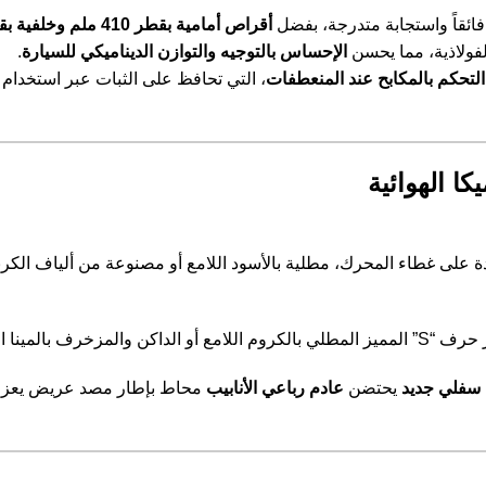
فائقاً واستجابة متدرجة، بفضل
أقراص أمامية بقطر 410 ملم وخلفية بقطر 360 ملم
لفولاذية، مما يحسن
الإحساس بالتوجيه والتوازن الديناميكي للسيارة
.
التحكم بالمكابح عند المنعطفات
، التي تحافظ على الثبات عبر استخدام 
ا الهوائية
لداكن والمزخرف بالمينا الحمراء، كرمز دائم للأداء العالي.
 سفلي جديد
يحتضن
عادم رباعي الأنابيب
محاط بإطار مصد عريض يعزز ا