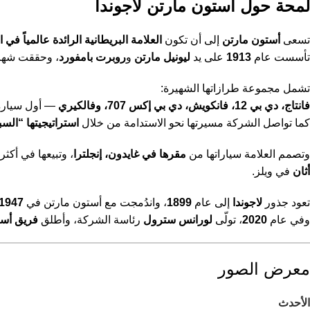
لمحة حول أستون مارتن لاجوندا
تسعى
أستون مارتن
إلى أن تكون
العلامة البريطانية الرائدة عالمياً في 
تأسست عام
1913
على يد
ليونيل مارتن
و
روبرت بامفورد
، وحققت شهرة
تشمل مجموعة طرازاتها الشهيرة:
فانتاج، دي بي 12، فانكويش، دي بي إكس 707، وفالكيري
— أول سيارة 
كما تواصل الشركة مسيرتها نحو الاستدامة من خلال
استراتيجيتها “الس
وتصمم العلامة سياراتها من
مقرها في غايدون، إنجلترا
، وتبيعها في أكث
أثان
في ويلز.
تعود جذور
لاجوندا
إلى عام
1899
، واندُمجت مع أستون مارتن في
1947
وفي عام
2020
، تولّى
لورانس سترول
رئاسة الشركة، وأطلق
فريق أست
معرض الصور
الأحدث