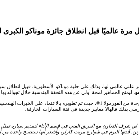
رة عالميًا قبل انطلاق جائزة موناكو الكبرى لل
و
، ليمنح الجماهير لمحة أولى عن هذه التحفة الهندسية خلال تجواله بها 
اعتماد على الخبرات الهندسية لقسم
تُرسي بذلك فالهالا معايير جديدة في فئة السيارات الخارقة.
فالهالا خلال الـ18 شهرًا الماضية، وكان لي شرف التعاون مع الفريق الفني في قسم الأداء ل
ارتن. قُدتها اليوم في شوارع مونت كارلو، وأشعر أنها ستصبح واحدة من أي