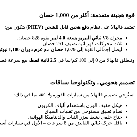
قوة هجينة متقدمة: أكثر من 1,000 حصان
تعتمد فالهالا على نظام
دفع هجين قابل للشحن (PHEV)
يتكوّن من:
محرك
V8 ثنائي التيربو بسعة 4.0 ليتر
بقوة 828 حصان.
ثلاث محركات كهربائية تضيف 251 حصان.
ليصل إجمالي القوة إلى
1,079 حصان
مع
عزم دوران 1,100 نيوتن.متر
وتنطلق فالهالا من 0 إلى 100 كم/سا في
2.5 ثانية فقط
، مع سرعة قص
تصميم هجومي.. وتكنولوجيا سباقات
استُوحي تصميم فالهالا من سيارات الفورمولا 1®، بما في ذلك:
هيكل خفيف الوزن باستخدام ألياف الكربون.
نظام تعليق مستوحى من تقنيات السباق.
جناح خلفي نشط يعزز الثبات والديناميكا الهوائية.
ناقل حركة ثنائي القابض من 8 سرعات – الأول في سيارات أستون مارتن.