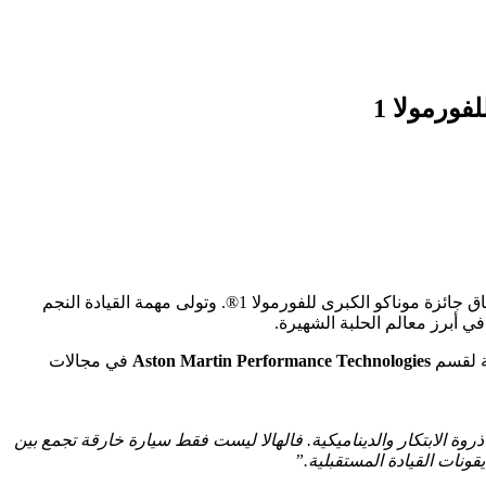
فورمولا 1
في أول ظهور علني عالمي لها، وذلك على حلبة موناكو الأسطورية، قبيل انطلاق سباق جائزة موناكو الكبرى للفورمولا 1®. وتولى مهمة القيادة النجم
في أبرز معالم الحلبة الشهيرة.
Aston Martin Performance Technologies
في مجالات
تقديم سيارة تمثل ذروة الابتكار والديناميكية. فالهالا ليست فقط سيارة خارقة تجمع بين
قونات القيادة المستقبلية.”