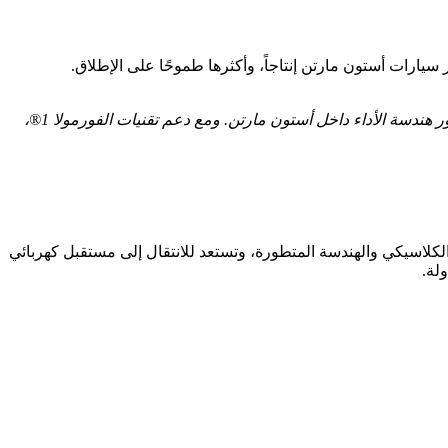
ر سيارات أستون مارتن إنتاجاً، وأكثرها طموحًا على الإطلاق.
“يمثل إطلاق فالهالا لحظة تحول تاريخية للعلامة، فهي ليست فقط السيارة الخارقة الأولى لدينا بمحرك وسطي، بل تُعد محطة فاصلة في تطور هندسة الأداء داخل أستون مارتن. ومع دعم تقنيات الفورمولا 1®،
 البريطاني الكلاسيكي والهندسة المتطورة، وتستعد للانتقال إلى مستقبل كهربائي