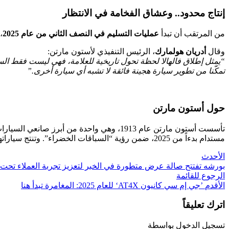
إنتاج محدود.. وعشاق الفخامة في الانتظار
من المرتقب أن تبدأ
عمليات التسليم في النصف الثاني من عام 2025
،
وقال
أدريان هولمارك
، الرئيس التنفيذي لأستون مارتن:
تمكّنا من تطوير سيارة هجينة فائقة لا تشبه أي سيارة أخرى.”
حول أستون مارتن
تأسست أستون مارتن عام 1913، وهي واحدة من 
مستدام بدءاً من 2025، ضمن رؤية “السباقات الخضراء”. وتنتج سياراتها من مقريها في جايدون وسان أثان، مع تواجد عالمي في أكثر من 50 دولة.
الأحدث
بورشه تفتتح صالة عرض متطورة في الخبر لتعزيز تجربة العملاء تحت
الرجوع للقائمة
الأقدم
’جي إم سي كانيون AT4X‘ للعام 2025: المغامرة تبدأ هنا
اترك تعليقاً
تسجيل الدخول بواسطة