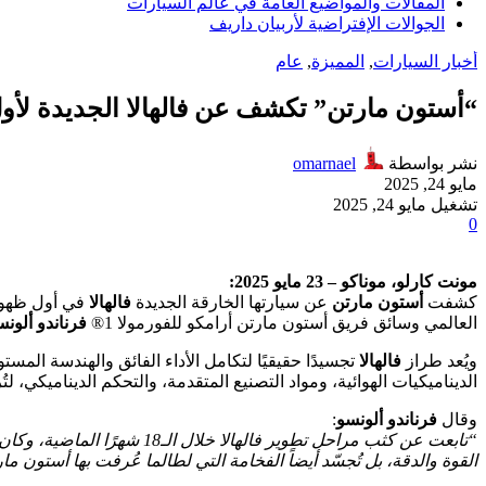
المقالات والمواضيع العامة في عالم السيارات
الجوالات الإفتراضية لأربيان داريف
أخبار السيارات
,
المميزة
,
عام
“أستون مارتن” تكشف عن فالهالا الجديدة لأول م
نشر بواسطة
omarnael
مايو 24, 2025
تشغيل مايو 24, 2025
0
مونت كارلو، موناكو – 23 مايو 2025:
كشفت
أستون مارتن
عن سيارتها الخارقة الجديدة
فالهالا
العالمي وسائق فريق أستون مارتن أرامكو للفورمولا 1®
فرناندو ألونس
ويُعد طراز
فالهالا
تجسيدًا حقيقيًا لتكامل الأداء الفائق والهندسة المستوحاة من الفورمولا 1®، حيث تم تطويره بال
الديناميكيات الهوائية، ومواد التصنيع المتقدمة، والتحكم الديناميكي، ل
وقال
فرناندو ألونسو
:
“تابعت عن كثب مراحل تطوير 
القوة والدقة، بل تُجسّد أيضاً الفخامة التي لطالما عُرفت بها أستون م