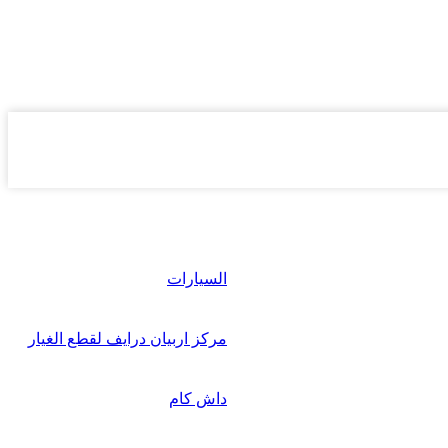
السيارات
مركز اربيان درايف لقطع الغيار
داش كام