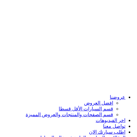
سيارات لينكولن
سيارات هونداي
سيارات فورد
سيارات سيتروين
سيارات نيسان
سيارات اومودا
سيارات شيري
سيارات ماكسوس
سيارات فاو
سيارات انفينيتي
سيارات هوندا
سيارات جايكو
مركز اربيان درايف لقطع الغيار
داش كام
شواحن كهربائية
حافلات ومركبات ثقيلة
عروضنا
افضل العروض
قسم السيارات الأقل قسطا
قسم الصفحات والمنتجات والعروض المميزة
اخر الفيديوهات
تواصل معنا
اطلب سيارتك الان