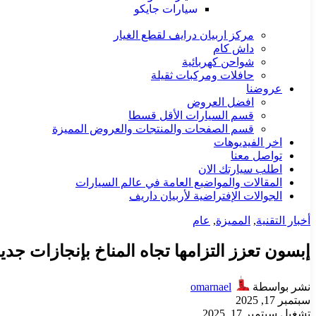
سيارات جايكو
مركز اربيان درايف لقطع الغيار
داش كام
شواحن كهربائية
حافلات ومركبات ثقيلة
عروضنا
افضل العروض
قسم السيارات الأقل قسطا
قسم الصفحات والمنتجات والعروض المميزة
اخر الفيديوهات
تواصل معنا
اطلب سيارتك الان
المقالات والمواضيع العامة في عالم السيارات
الجوالات الإفتراضية لأربيان داريف
أخبار التقنية
,
المميزة
,
عام
إبسون تعزز التزامها تجاه المناخ بإنجازات جد
نشر بواسطة
omarnael
سبتمبر 17, 2025
تشغيل سبتمبر 17, 2025