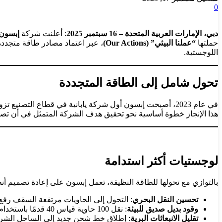
0
دبي، الإمارات العربية المتحدة – 16 سبتمبر 2025
: أعلنت شركة
إبسون
حملتها
“عملنا البيئي” (Our Actions)
اللوجستية.
تحول شامل إلى الطاقة المتجددة
في عام 2023، أصبحت إبسون أول شركة يابانية في قطاع التصنيع
هذا الإنجاز خطوة أساسية نحو تحقيق هدف الشركة المتمثل في أن تص
لوجستيات أكثر استدامة
بالتوازي مع تحولها للطاقة النظيفة، تعمل إبسون على إعادة تصميم أنظمت
تحسين النقل البحري
: التحول إلى الحاويات مرتفعة السقف رفع 
وقود بديل صديق للبيئة
: نقل 100 حاوية قياس 40 قدمًا باستخدام سفن تعمل بالديزل الحيوي والميثانول الأخضر، ما وفر
تقليل الانبعاثات البرية
: إطلاق خط شحن جديد إلى الساحل الشرقي 