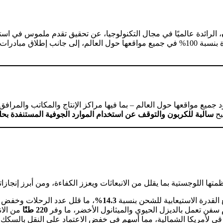
، الرائدة عالميًا في مجال التكنولوجيا، عن تحقيق تقدم ملموس في استرات
، عبر اعتماد مصادر طاقة متجددة بنسبة 100% في جميع مواقعها حول العالم، إلى جان
 تزود جميع مواقعها حول العالم – بما فيها مراكز الإنتاج والمكاتب والمراف
بح
سالبة للكربون والتوقف عن استخدام الموارد الجوفية المستنفدة بحلول 
ها اللوجستية بما يقلل من الانبعاثات ويعزز الكفاءة، ومن أبرز إنجازاته
القدرة الاستيعابية للشحن بنسبة
14.3%
، ما قلل عدد الرحلات وخفض ال
220 طنًا
من الان
لأمريكا الشمالية، مما أسهم في خفض الاعتماد على النقل بالسكك الح