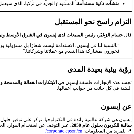
منشآت ذكية مستدامة
: المستودع الجديد في تركيا، الذي سيعمل 
التزام راسخ نحو المستقبل
قال
حسام الزغيّر، رئيس المبيعات لدى إبسون في الشرق الأوسط وتر
“بالنسبة لنا في إبسون، الاستدامة ليست شعارًا بل مسؤولية يو
فخورون بمشاركة هذا التقدم مع عملائنا وشركائنا.”
رؤية بيئية بعيدة المدى
تجسد هذه الإنجازات فلسفة إبسون في
الابتكارات الفعالة والمدمجة و
البيئية في كل جانب من جوانب أعمالها.
عن إبسون
إبسون هي شركة عالمية رائدة في التكنولوجيا، تركز على توفير حلول ف
سالبة للكربون بحلول عام 2050
، عبر التوقف عن استخدام الموارد ال
📍 للمزيد من المعلومات:
corporate.epson/en/