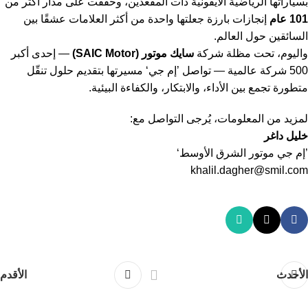
بسياراتها الرياضية الأيقونية ذات المقعدين، وحققت على مدار أكثر من
101 عام
إنجازات بارزة جعلتها واحدة من أكثر العلامات عشقًا بين
السائقين حول العالم.
واليوم، تحت مظلة شركة
سايك موتور (SAIC Motor)
— إحدى أكبر
500 شركة عالمية — تواصل ’إم جي‘ مسيرتها بتقديم حلول تنقّل
متطورة تجمع بين الأداء، والابتكار، والكفاءة البيئية.
لمزيد من المعلومات، يُرجى التواصل مع:
خليل داغر
’إم جي موتور الشرق الأوسط‘
khalil.dagher@smil.com
الأحدث
الأقدم