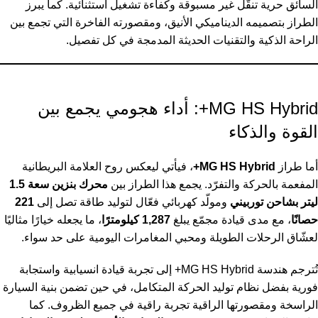
السائق حرية تنقّل غير مسبوقة وكفاءة تشغيل استثنائية. كما يبرز
الطراز بتصميمه الديناميكي الأنيق، ومقصورته الفاخرة التي تجمع بين
الراحة الذكية والتقنيات الحديثة المدمجة في كل تفصيل.
MG HS Hybrid+: أداء هجومي يجمع بين
القوة والذكاء
أما طراز
MG HS Hybrid+
، فيأتي ليعكس روح العلامة البريطانية
المفعمة بالحركة والتفرّد. يجمع هذا الطراز بين
محرك بنزين سعة 1.5
ليتر بشاحن توربيني
ومولّد كهربائي فعّال لتوليد طاقة تصل إلى
221
حصانًا
، مع مدى قيادة مجمّع يبلغ
1,287 كيلومترًا
، ما يجعله خيارًا مثاليًا
لعشّاق الرحلات الطويلة ومحبي المغامرات اليومية على حد سواء.
تُترجم هندسة MG HS Hybrid+ إلى تجربة قيادة انسيابية واستجابة
فورية بفضل نظام توليد الحركة المتكامل، في حين تضمن بنية السيارة
الراسخة ومقصورتها الراقية تجربة راقية في جميع الظروف. كما