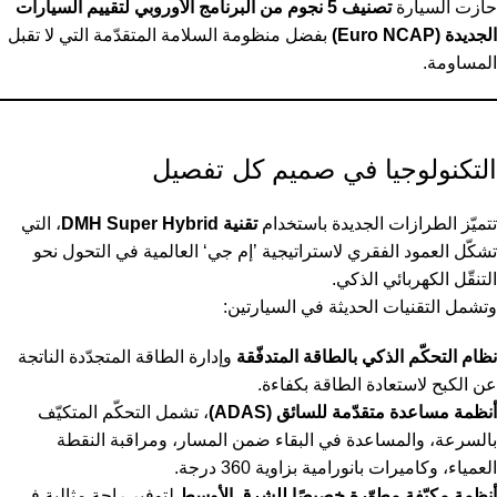
حازت السيارة
تصنيف 5 نجوم من البرنامج الأوروبي لتقييم السيارات
الجديدة (Euro NCAP)
بفضل منظومة السلامة المتقدّمة التي لا تقبل
المساومة.
التكنولوجيا في صميم كل تفصيل
تتميّز الطرازات الجديدة باستخدام
تقنية DMH Super Hybrid
، التي
تشكّل العمود الفقري لاستراتيجية ’إم جي‘ العالمية في التحول نحو
التنقّل الكهربائي الذكي.
وتشمل التقنيات الحديثة في السيارتين:
نظام التحكّم الذكي بالطاقة المتدفّقة
وإدارة الطاقة المتجدّدة الناتجة
عن الكبح لاستعادة الطاقة بكفاءة.
أنظمة مساعدة متقدّمة للسائق (ADAS)
، تشمل التحكّم المتكيّف
بالسرعة، والمساعدة في البقاء ضمن المسار، ومراقبة النقطة
العمياء، وكاميرات بانورامية بزاوية 360 درجة.
أنظمة مكيّفة مطوّرة خصيصًا للشرق الأوسط
لتوفير راحة مثالية في