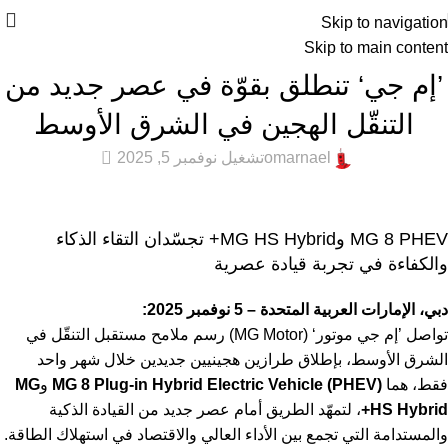
Skip to navigation
Skip to main content
أخبار التقنية
,
أخبار السيارات
,
المميزة
,
عام
,
كله كهرباء
’إم جي‘ تنطلق بقوّة في عصر جديد من
التنقّل الهجين في الشرق الأوسط
0
omarnael
تشغيل نوفمبر 5, 2025
MG 8 PHEV وMG HS Hybrid+ تجسّدان التقاء الذكاء
والكفاءة في تجربة قيادة عصرية
دبي، الإمارات العربية المتحدة – 5 نوفمبر 2025:
تواصل ’إم جي موتور‘ (MG Motor) رسم ملامح مستقبل التنقّل في
الشرق الأوسط، بإطلاق طرازين هجينيين جديدين خلال شهر واحد
فقط، هما
MG 8 Plug-in Hybrid Electric Vehicle (PHEV)
و
MG
HS Hybrid+
، لتمهّد الطريق أمام عصر جديد من القيادة الذكية
والمستدامة التي تجمع بين الأداء العالي والاقتصاد في استهلاك الطاقة.