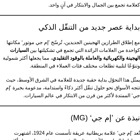
كعلامة تجمع بين الجمال والابتكار في آنٍ واحد.
بداية عصر جديد من التنقّل الذكي
مع إطلاق الطرازين الهجينين الجديدين، تُرسّخ ’إم جي موتور‘ مكانتها
كواحدة من العلامات الرائدة التي تجمع في تشكيلتها بين
السيارات
الهجينة والكهربائية والعاملة بالوقود التقليدي
، مما يجعلها أكثر شمولية
وتنوّعًا لتلبية تطلعات مختلف فئات العملاء في المنطقة.
يمثّل هذا التحوّل بداية حقبة جديدة للعلامة في الشرق الأوسط، حيث
تتجه الأسواق نحو حلول تنقّل أكثر ذكاءً واستدامة، مدعومة بخبرة ’إم
جي‘ الممتدة لأكثر من قرن من الابتكار في عالم السيارات.
نبذة عن ’إم جي‘ (MG)
تُعد ’إم جي‘ علامة بريطانية عريقة تأسست عام 1924، اشتهرت