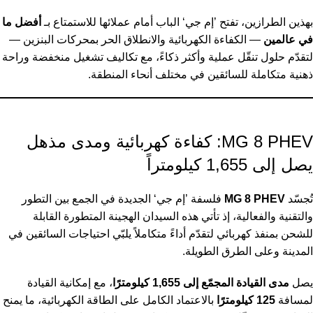
بهذين الطرازين، تفتح ’إم جي‘ الباب أمام عملائها للاستمتاع بـ
أفضل ما
في عالمين
— الكفاءة الكهربائية والانطلاق الحر بمحركات البنزين —
لتقدّم حلول تنقّل عملية وأكثر ذكاءً، مع تكاليف تشغيل منخفضة وراحة
ذهنية متكاملة للسائقين في مختلف أنحاء المنطقة.
MG 8 PHEV: كفاءة كهربائية ومدى مذهل
يصل إلى 1,655 كيلومتراً
تُجسّد
MG 8 PHEV
فلسفة ’إم جي‘ الجديدة في الجمع بين التطور
والتقنية والفعالية، إذ تأتي هذه السيدان الهجينة المتطورة القابلة
للشحن بمنفذ كهربائي لتقدّم أداءً متكاملاً يلبّي احتياجات السائقين في
المدينة وعلى الطرق الطويلة.
يصل
مدى القيادة المجمّع إلى 1,655 كيلومترًا
، مع إمكانية القيادة
لمسافة
125 كيلومترًا
بالاعتماد الكامل على الطاقة الكهربائية، ما يمنح