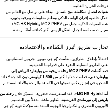
درجات الحرارة العالية.
تقنيات اتصال متكاملة
تتيح للسائق البقاء على تواصل مع العالم من
خلال خاصية إقران الهاتف الذكي ونظام معلومات وترفيه بديهي.
هذه التقنيات الذكية تجعل من MG 8 PHEV وMG HS Hybrid+
سيارات مصمّمة لتجعل التنقّل اليومي أكثر كفاءة، أمانًا، ومتعة.
تجارب طريق تُبرز الكفاءة والاعتمادية
احتفالاً بإطلاق الطرازين، نظّمت ’إم جي موتور‘ تجربتين استثنائيتين
على الطريق لتسليط الضوء على قدراتهما الحقيقية.
فقد
أكملت MG 8 PHEV رحلة تاريخية من بوليفارد الرياض إلى
بوليفارد دبي
، قطعت خلالها أكثر من
1,500 كيلومتر
دون الحاجة لإعادة
الشحن، في إنجاز يعكس تفوقها في الكفاءة والراحة والأداء المستدام.
أما
MG HS Hybrid+
، فقد استعرضت حضورها المتميّز خلال
رحلة من
باريس إلى نورماندي الفرنسية
، لتُظهر تناغمًا مذهلاً بين التصميم
الأوروبي العصري والتكنولوجيا الهجينة المتقدمة، مؤكدةً هوية ’إم جي‘