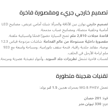
تصميم خارجي جريء ومقصورة فاخرة
تصميم خارجي
يوازن بين الأناقة والجرأة: شبك أمامي عريض، مصابيح LED
أمامية وخلفية متصلة، ومصابيح ضباب مدمجة.
قاعدة عجلات 2,810 ملم
تمنح السيارة حضورًا فخمًا وانسيابية ملفتة.
مقصورة داخلية مستوحاة من عالم الفخامة
: شاشات مزدوجة قياس 12.3
بوصة، مقاعد جلدية راقية، فتحة سقف بانورامية، ومساحة واسعة مع 933
ملم لراحة الأرجل في الخلف.
لمسات فاخرة تشمل
تطريزات جلد السويد
، وأجواء تنفيذية عصرية ومريحة.
تقنيات هجينة متطورة
تعمل MG 8 PHEV بمحرك هجين
1.5 لتر
يولد:
قوة:
201 حصان
عزم:
330 نيوتن.متر