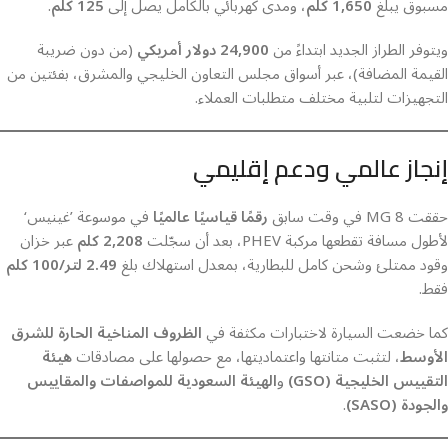
مسبوق يبلغ
1,650 كلم
، ومدى كهربائي بالكامل يصل إلى
125 كلم
.
ويتوفر الطراز الجديد ابتداءً من
24,900 دولار أمريكي
(من دون ضريبة
القيمة المضافة)، عبر أسواق مجلس التعاون الخليجي والمشرق، بفئتين من
التجهيزات لتلبية مختلف متطلبات العملاء.
إنجاز عالمي ودعم إقليمي
حققت MG 8 في وقت سابق
رقمًا قياسيًا عالميًا
في موسوعة ’غينيس‘
لأطول مسافة تقطعها مركبة PHEV، بعد أن سجّلت
2,208 كلم
عبر خزان
وقود ممتلئ وشحن كامل للبطارية، بمعدل استهلاك بلغ
2.49 لتر/100 كلم
فقط.
كما خضعت السيارة لاختبارات مكثفة في
الظروف المناخية الحارة للشرق
الأوسط
، لتثبت متانتها واعتماديتها، مع حصولها على مصادقات
هيئة
التقييس الخليجية (GSO)
و
الهيئة السعودية للمواصفات والمقاييس
والجودة (SASO)
.