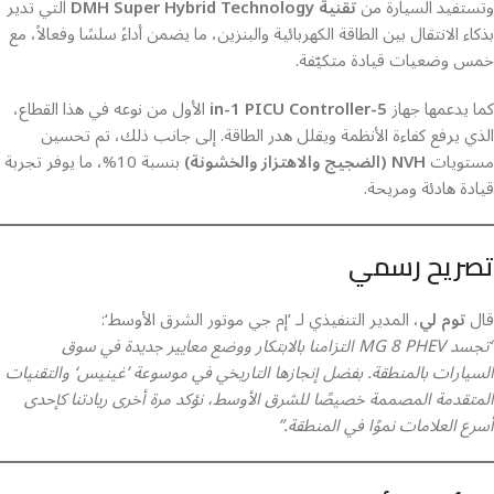
وتستفيد السيارة من
تقنية DMH Super Hybrid Technology
التي تدير
بذكاء الانتقال بين الطاقة الكهربائية والبنزين، ما يضمن أداءً سلسًا وفعالاً، مع
خمس وضعيات قيادة متكيّفة.
كما يدعمها جهاز
5-in-1 PICU Controller
الأول من نوعه في هذا القطاع،
الذي يرفع كفاءة الأنظمة ويقلل هدر الطاقة. إلى جانب ذلك، تم تحسين
مستويات
NVH (الضجيج والاهتزاز والخشونة)
بنسبة 10%، ما يوفر تجربة
قيادة هادئة ومريحة.
تصريح رسمي
قال
توم لي
، المدير التنفيذي لـ ’إم جي موتور الشرق الأوسط‘:
“تجسد MG 8 PHEV التزامنا بالابتكار ووضع معايير جديدة في سوق
السيارات بالمنطقة. بفضل إنجازها التاريخي في موسوعة ’غينيس‘ والتقنيات
المتقدمة المصممة خصيصًا للشرق الأوسط، نؤكد مرة أخرى ريادتنا كإحدى
أسرع العلامات نموًا في المنطقة.”