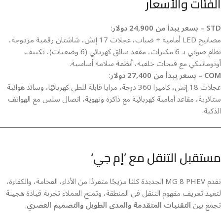
الفئات والأسعار
STD – بسعر يبدأ من 24,900 دولار
:
مصابيح LED أمامية + ضباب، عجلات 17 إنش، شاشتان رقمية مزدوجة،
نظام صوتي بـ 6 مكبرات، مقعد سائق كهربائي (6 وضعيات)، تكييف
أوتوماتيكي مع فتحات خلفية، أنظمة سلامة أساسية.
COM – بسعر يبدأ من 27,400 دولار
:
عجلات 18 إنش، كاميرا 360 درجة، مرايا قابلة للطي كهربائيًا، وسائد هوائية
ستائرية، مقاعد أمامية كهربائية مع ذاكرة وتهوية، اتصال سلس مع الهواتف
الذكية.
مستقبل التنقل مع ’إم جي‘
تقدم MG 8 PHEV الجديدة كليًا مزيجًا متفردًا من الأداء، الفخامة، والكفاءة،
لتعيد تعريف مفهوم التنقل في المنطقة، وتمنح العملاء تجربة قيادة هجينة
تجمع بين
التقنيات المتقدمة والمدى الطويل والتصميم العصري
.