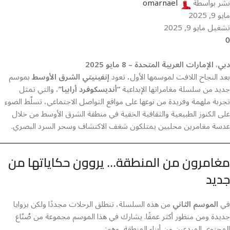
نشر بواسطة
omarnael
مايو 9, 2025
تشغيل مايو 9, 2025
0
دبي، الإمارات العربية المتحدة – 8 مايو 2025
بعد النجاح اللافت لموسمها الأول، تعود
إنفينيتي الشرق الأوسط
بموسم
جديد من سلسلة مغامراتها الإبداعية
“أنديسكوفرد أرابيا”
، والتي تمثل
تجربة ملهمة وفريدة من نوعها على مواقع التواصل الاجتماعي، تسلّط الضوء
على الكنوز الطبيعية والثقافية الخفية في منطقة الشرق الأوسط من خلال
عدسة مغامرين محليين يمتلكون شغف الاكتشاف وسحر السرد البصري.
مغامرون من المنطقة… يروون حكاياتها من
جديد
في
الموسم الثاني
من هذه السلسلة، تنطلق الرحلات مجددًا ولكن بزوايا
جديدة ومن منظور أكثر عمقًا. يشارك في هذا الموسم مجموعة من صُنّاع
المحتوى المبدعين من أبناء المنطقة، وهم: