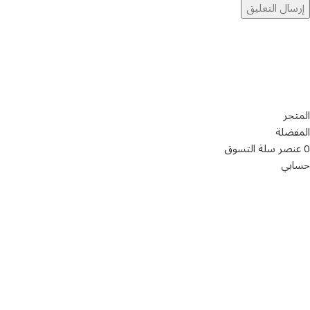
تواصل معنا
عن أربيان درايف
الدعم الفني
اخر الاخبار
الشروط والاحكام
سياسة الخصوصية
المتجر
المفضلة
0
عنصر
سلة التسوق
حسابي