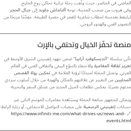
الماضي في الحاضر، حيث وثّقت رحلة تراثية تحاكي روح الخليج.
وفي هروب من صخب المدينة، توجه
ألتاماش جاويد
إلى
جبال الحجر
ليلتقط بعدسته لحظات شاعرية للقمر في حضرة الطبيعة، مقدّمًا مزيجًا من
التصوير الفني والهدوء الروحي.
منصة تحفّز الخيال وتحتفي بالإرث
تأتي سلسلة
“أنديسكوفرد أرابيا”
ضمن جهود إنفينيتي الشرق الأوسط في
تعزيز ثقافة المغامرة
والاحتفاء بالتنوّع البيئي والثقافي الغني في العالم
العربي. وتمثل الحملة امتدادًا لرؤية العلامة في
تمكين رواة القصص
المحليين
من التعبير عن علاقتهم بالمكان والهوية من خلال أسلوب سردي
مدعوم بصريًا، يعكس تطلعات الجيل الجديد من عشاق السفر والتجربة.
ويمكن للجمهور متابعة الحملة ومشاهدة مغامرات الموسم الثاني عبر
حسابات
إنفينيتي الرسمية
على منصات التواصل الاجتماعي، أو زيارة الرابط:
https://www.infiniti-me.com/what-drives-us/news-and-
🔗
events.html