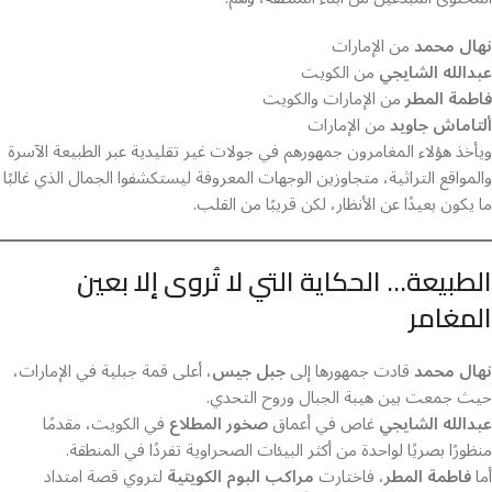
نهال محمد
من الإمارات
عبدالله الشايجي
من الكويت
فاطمة المطر
من الإمارات والكويت
ألتاماش جاويد
من الإمارات
ويأخذ هؤلاء المغامرون جمهورهم في جولات غير تقليدية عبر الطبيعة الآسرة
والمواقع التراثية، متجاوزين الوجهات المعروفة ليستكشفوا الجمال الذي غالبًا
ما يكون بعيدًا عن الأنظار، لكن قريبًا من القلب.
الطبيعة… الحكاية التي لا تُروى إلا بعين
المغامر
نهال محمد
قادت جمهورها إلى
جبل جيس
، أعلى قمة جبلية في الإمارات،
حيث جمعت بين هيبة الجبال وروح التحدي.
عبدالله الشايجي
غاص في أعماق
صخور المطلاع
في الكويت، مقدمًا
منظورًا بصريًا لواحدة من أكثر البيئات الصحراوية تفردًا في المنطقة.
أما
فاطمة المطر
، فاختارت
مراكب البوم الكويتية
لتروي قصة امتداد