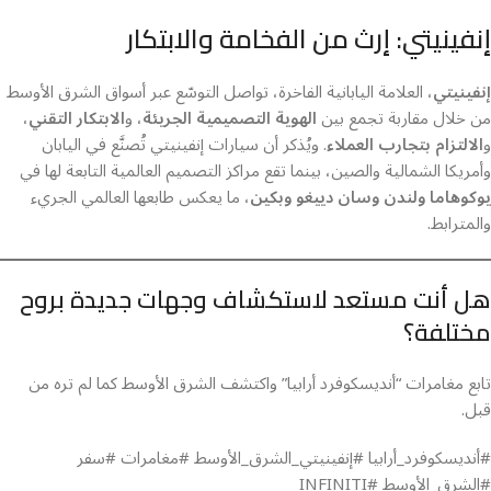
إنفينيتي: إرث من الفخامة والابتكار
إنفينيتي
، العلامة اليابانية الفاخرة، تواصل التوسّع عبر أسواق الشرق الأوسط
من خلال مقاربة تجمع بين
الهوية التصميمية الجريئة
، و
الابتكار التقني
،
و
الالتزام بتجارب العملاء
. ويُذكر أن سيارات إنفينيتي تُصنَّع في اليابان
وأمريكا الشمالية والصين، بينما تقع مراكز التصميم العالمية التابعة لها في
يوكوهاما ولندن وسان دييغو وبكين
، ما يعكس طابعها العالمي الجريء
والمترابط.
هل أنت مستعد لاستكشاف وجهات جديدة بروح
مختلفة؟
تابع مغامرات “أنديسكوفرد أرابيا” واكتشف الشرق الأوسط كما لم تره من
قبل.
#أنديسكوفرد_أرابيا #إنفينيتي_الشرق_الأوسط #مغامرات #سفر
#الشرق_الأوسط #INFINITI