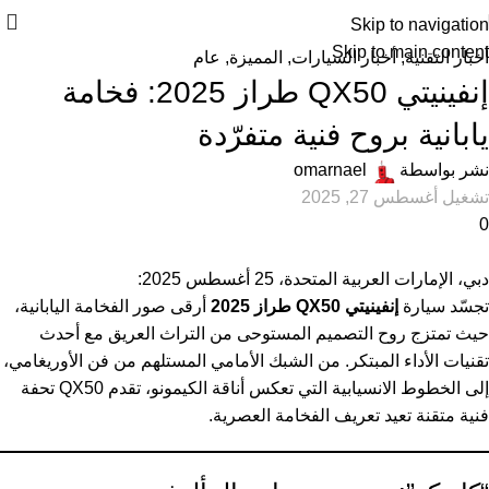
Skip to navigation
Skip to main content
أخبار التقنية
,
أخبار السيارات
,
المميزة
,
عام
إنفينيتي QX50 طراز 2025: فخامة
يابانية بروح فنية متفرّدة
نشر بواسطة
omarnael
تشغيل أغسطس 27, 2025
0
دبي، الإمارات العربية المتحدة، 25 أغسطس 2025:
تجسّد سيارة
إنفينيتي QX50 طراز 2025
أرقى صور الفخامة اليابانية،
حيث تمتزج روح التصميم المستوحى من التراث العريق مع أحدث
تقنيات الأداء المبتكر. من الشبك الأمامي المستلهم من فن الأوريغامي،
إلى الخطوط الانسيابية التي تعكس أناقة الكيمونو، تقدم QX50 تحفة
فنية متقنة تعيد تعريف الفخامة العصرية.