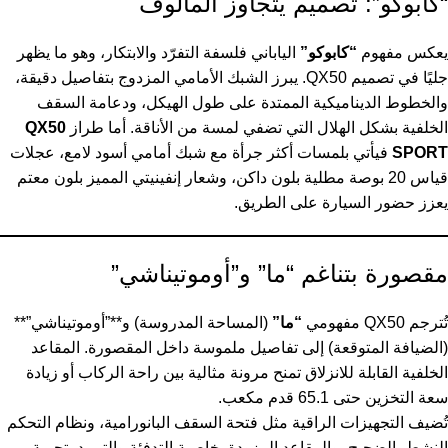
“كابوكو”: تصميم يتجاوز المألوف
يعكس مفهوم
“كابوكو”
الياباني فلسفة التفرّد والابتكار، وهو ما يظهر
جليًا في تصميم QX50. يبرز الشبك الأمامي المزدوج بتفاصيل دقيقة،
والخطوط الديناميكية الممتدة على طول الهيكل، ودعامة السقف
الخلفية بشكل الهلال التي تضفي لمسة من الأناقة. أما طراز
QX50
SPORT
فيأتي بلمسات أكثر جرأة مع شبك أمامي أسود لامع، عجلات
قياس 20 بوصة مطلية بلون داكن، وشعار إنفينيتي المميز بلون معتم
يعزز حضور السيارة على الطريق.
مقصورة بتناغم “ما” و”أوموتيناشي”
تُترجم QX50 مفهومي
“ما”
(المساحة المدروسة) و**”أوموتيناشي”**
(الضيافة المتوقعة) إلى تفاصيل ملموسة داخل المقصورة. المقاعد
الخلفية القابلة للانزلاق تمنح مرونة مثالية بين راحة الركاب أو زيادة
سعة التخزين حتى 65.1 قدم مكعب.
تُضيف التجهيزات الراقية مثل فتحة السقف البانورامية، ونظام التحكم
النشط بالضجيج، والمقاعد المزودة بخاصية التدفئة والتبريد، تجربة