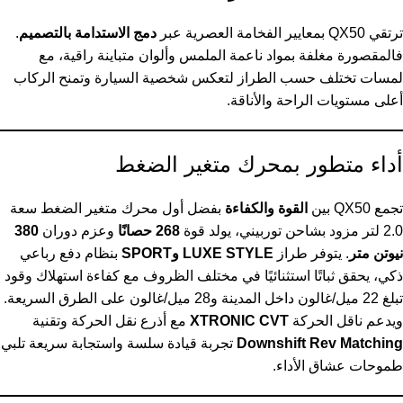
ترتقي QX50 بمعايير الفخامة العصرية عبر
دمج الاستدامة بالتصميم
.
فالمقصورة مغلفة بمواد ناعمة الملمس وألوان متباينة راقية، مع
لمسات تختلف حسب الطراز لتعكس شخصية السيارة وتمنح الركاب
أعلى مستويات الراحة والأناقة.
أداء متطور بمحرك متغير الضغط
تجمع QX50 بين
القوة والكفاءة
بفضل أول محرك متغير الضغط سعة
2.0 لتر مزود بشاحن توربيني، يولد قوة
268 حصانًا
وعزم دوران
380
نيوتن متر
. يتوفر طراز
LUXE STYLE وSPORT
بنظام دفع رباعي
ذكي، يحقق ثباتًا استثنائيًا في مختلف الظروف مع كفاءة استهلاك وقود
تبلغ 22 ميل/غالون داخل المدينة و28 ميل/غالون على الطرق السريعة.
ويدعم ناقل الحركة
XTRONIC CVT
مع أذرع نقل الحركة وتقنية
Downshift Rev Matching
تجربة قيادة سلسة واستجابة سريعة تلبي
طموحات عشاق الأداء.