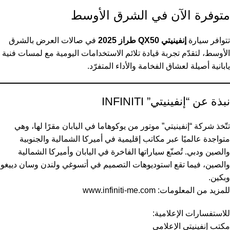
متوفرة الآن في الشرق الأوسط
تتوافر سيارة
إنفينيتي QX50 طراز 2025
في صالات العرض بالشرق
الأوسط، لتقدّم تجربة قيادة تلائم الاستخدامات اليومية مع لمسات فنية
يابانية أصيلة لعشاق الفخامة والأداء المتفرّد.
نبذة عن “إنفينيتي” INFINITI
تتّخذ شركة “إنفينيتي” موتور من يوكوهاما في اليابان مقرًا لها، وهي
متواجدة عالميًا عبر مكاتب إقليمية في أميركا الشمالية والجنوبية
والصين ودبي. تُصنّع سياراتها الفاخرة في اليابان وأميركا الشمالية
والصين، فيما تقع استوديوهات التصميم في أتسوغي ولندن وسان دييغو
وبكين.
للمزيد من المعلومات:
www.infiniti-me.com
للاستفسارات الإعلامية:
مكتب إنفينيتي الإعلامي