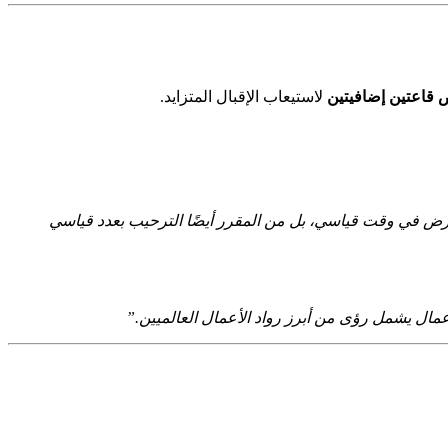
قاعتين إضافيتين
لاستيعاب الإقبال المتزايد.
 الرياض نموًا غير مسبوق في العام الماضي، حيث لم يقتصر الأمر على بيع كامل مساحة دورة 2025 من المعرض في وقت قياسي، بل من المقرر أيضًا الترحيب بعدد قياسي
ال يشمل رؤى من أبرز رواد الأعمال العالميين.”