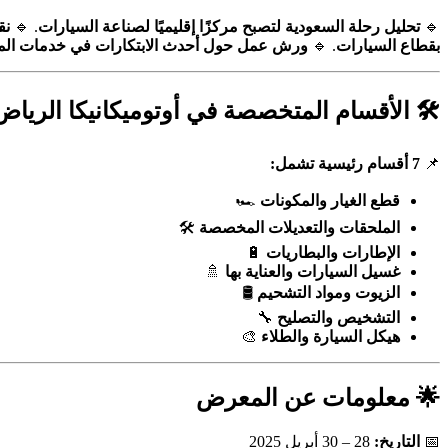
ات
. 🔹
تحليل رحلة السعودية لتصبح مركزًا إقليميًا لصناعة السيارات
🔹
في خدمات المركبات الهجينة وتقنيات المستقبل
. 🔹
بقطاع السيارات
️ الأقسام المتخصصة في أوتوميكانيكا الرياض 2025
7 أقسام رئيسية تشمل:
📌
🏎️
قطع الغيار والمكونات
🛠️
الملحقات والتعديلات المخصصة
🔋
الإطارات والبطاريات
🚿
غسيل السيارات والعناية بها
🛢️
الزيوت ومواد التشحيم
🔧
التشخيص والتصليح
🎨
هيكل السيارة والطلاء
🌟 معلومات عن المعرض
28 – 30 أبريل 2025
التاريخ:
📅