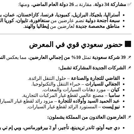
✅
مشاركة 34 دولة
، مقارنة بـ
26 دولة العام الماضي
، ومنها:
أستراليا، بلجيكا، البرازيل، كمبوديا، فرنسا، كازاخستان، عمان، با
سبعة أجنحة دولية
تضم عارضين من
سنغافورة، تايوان، كوريا الج
مناطق مخصصة جديدة
لعارضين من
إيطاليا والهند
.
🏢 حضور سعودي قوي في المعرض
📌
39 شركة سعودية
تمثل
10% من إجمالي العارضين
، مما يعكس
الن
📌
الشركات الجديدة المشاركة تشمل:
القاضي للتجارة والصناعة
– حلول التنقل الرائدة.
الجفالي للسيارات
– خبراء التنقل والتكنولوجيا.
كيان
– مورد دهانات السيارات والمعدات.
سامبا
– مصنع عالمي لقطع غيار المركبات التجارية.
عبد الحميد السيد وأولاده للتجارة
– مزود رائد لقطع غيار السيارا
نيو إيست
– المستورد الرائد لقطع غيار السيارات.
📌
العارضون العائدون من المملكة يشملون:
دي جيه أوتو، ثاندر تريدينغ، تأجير، أو 2 بيرفورمانس، وبي إم تي بانايم