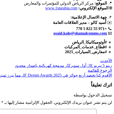
📍
الموقع:
مركز الرياض الدولي للمؤتمرات والمعارض
🌐
الموقع الإلكتروني:
www.1starabia.com
📌
جهة الاتصال الإعلامية:
✉️
أُسيد كالو – مدير العلاقات العامة
+971 55 822 5 770
📞
osaid.kalo@shamalcomms.com
📧
🔹
#أوتوميكانيكا_الرياض
🔹
#قطاع_خدمات_المركبات
🔹
#معارض_السيارات_2025
الأحدث
رينو 5 تيربو 3E: أول سوبركار مدمجة كهربائية بإصدار محدود
الرجوع للقائمة
الأقدم
كيا تحصد أربع جوائز في 2025 IF Design Awards، مما يبرز تميزها في التصميم والابتكار
اترك تعليقاً
تسجيل الدخول بواسطة
لن يتم نشر عنوان بريدك الإلكتروني.
الحقول الإلزامية مشار إليها بـ
*