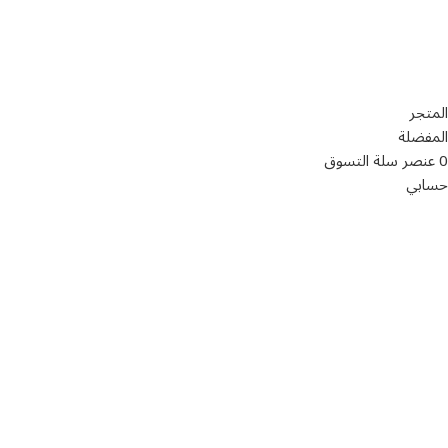
تواصل معنا
عن أربيان درايف
الدعم الفني
اخر الاخبار
الشروط والاحكام
سياسة الخصوصية
المتجر
المفضلة
0
عنصر
سلة التسوق
حسابي