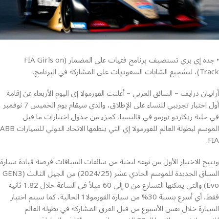
• جدة إي بري تستضيف برنامج فتيات على المضمار (FIA Girls on
Track)، لتشجيع الشابات السعوديات على المشاركة في البرنامج.
أرابيان درايف – السائق العربي – أعلنت الفورمولا إي اليوم الأربعاء عن إقامة
أول اختبار تجريبي للنساء على الإطلاق، والذي سيقام يوم الخميس 7 نوفمبر
في حلبة ريكاردو تورمو في فالنسيا، كجزء من جدول اختبارات ما قبل
الموسم لبطولة العالم للفورمولا إي التي ينظمها الاتحاد الدولي للسيارات ABB
FIA.
ويتيح الاختبار الأول من نوعه لنخبة من سائقات السباقات فرصة قيادة سيارة
السباق الجديدة للموسم الحادي عشر (2024/25) من الجيل الثالث (GEN3
Evo) والتي يمكنها التسارع من 0 إلى 60 ميلاً في الساعة خلال 1.82 ثانية
فقط، أي أسرع بنسبة 30% من سيارة الفورمولا1 الحالية، كما سيتم اختبار
السيارة خلال نفس الأسبوع من قبل الفرق المشاركة في بطولة العالم