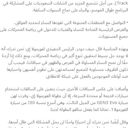
Track)، من أجل تشجيع المزيد من الشابات السعوديات على المشاركة في
البرنامج طوال الموسم، والبناء على نجاح السنوات السابقة.
• التواصل مع المنظمات المتنوعة التي تقودها النساء لتحديد العوائق،
والفرص الرئيسية المتاحة للنساء والفتيات للدخول في رياضة المحركات على
جميع المستويات.
وبهذه المناسبة قال جيف دودز، الرئيس التنفيذي لفورمولا إي: نحن ندرك أنه
لا يوجد حل بسيط لتحقيق تنوع أكبر في رياضة المحركات، ومع ذلك إذا أردنا
حقًا أن نمنح النساء المساواة في الفرص والظهور في سباقاتنا، فيجب أن
تكون الظروف متساوية للجميع لمساعدتهن على تطوير أنفسهن واختبارها
ضد أولئك الموجودين بالفعل على شبكة الانطلاق.
وأضاف: على عكس السباقات الأخرى حيث يتعين على السائقات استخدام
سيارات قديمة أو محددة السرعة، إلا أن بطولة الفورمولا إي، وفرت لهن
سيارة GEN3 Evo من الجيل الثالث، وهي أسرع بنسبة 30٪ من سيارة
الفورمولا1، تمامًا كما يفعل سائقو البطولة لدينا.
وقال أيضًا: نحن ندرك أن اختبارًا واحدًا لن يحل المشكلة التي طال أمدها،