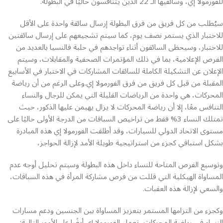
للفورمولا إي، وسائقيها الـ 22 الذين يتنافسون حاليًا في البطولة.
سيُطلب من كل فريق من فرق البطولة إرسال سائقة واحدة على الأقل
للاختبار الذي يستمر نصف يوم، كما سيتم تشجيعهم على إرسال سائقتين
للاختبار، وسيحظى السائقون أثناء تواجدهم في حلبة فالنسيا بالعديد من
الفرص الإعلامية، بما في ذلك المؤتمرات الصحفية والمقابلات، وسيتم
الإعلان عن التشكيلة الكاملة للسائقات المشاركات في الاختبار في الأسابيع
المقبلة من قبل كل فريق من فرق الفورمولا إي.وعلى الرغم من أن رياضة
المحركات، هي واحدة من الرياضات القليلة التي يمكن للرجال والنساء
التنافس معًا، إلا أن رياضة المحركات لا يزال يهيمن عليها الذكور، حيث
تمتلك النساء 3% فقط من تراخيص السباقات من الدرجة الأولى حاليًا على
مستوى الاتحاد الدولي للسيارات، وقد أطلقت الفورمولا إي هذه المبادرة
بشكل استباقي كجزء من استراتيجية طويلة الأمد لإزالة الحواجز،
وتوسيع الفرص المتاحة للنساء داخل هذه البطولة وسيتم تحليل أوجه عدم
المساواة الهيكلية التي قللت من فرص مشاركة المرأة في هذه السباقات،
والسعي لإزالة هذه العقبات.
وكجزء من التزامها المستمر بتعزيز المساواة بين الجنسين ودعم مسارات
النساء في رياضة المحركات، تعمل الفورمولا إي أيضًا عل الأمور التالية: