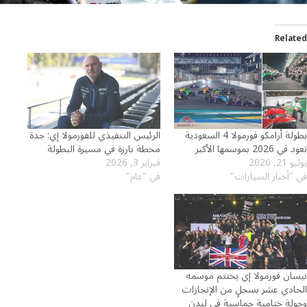
Related
بطولة أرامكو فورمولا 4 السعودية
الرئيس التنفيذي للفورمولا إي: جدة
تعود في 2026 بموسمها الأكبر
محطة بارزة في مسيرة البطولة
يوليو 21, 2026
فبراير 3, 2026
في "أخبار السيارات"
في "عام"
نيسان فورمولا إي يختتم موسمه
الحادي عشر بسجلٍ من الإنجازات
وجولة ختامية حماسية في لندن