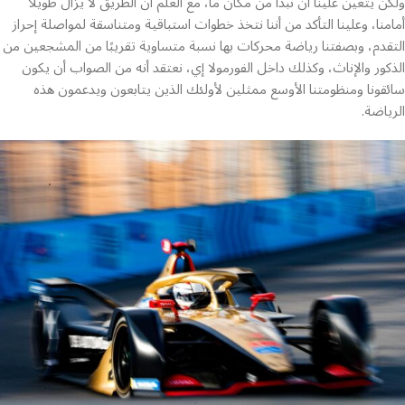
ولكن يتعين علينا أن نبدأ من مكان ما، مع العلم أن الطريق لا يزال طويلاً
أمامنا، وعلينا التأكد من أننا نتخذ خطوات استباقية ومتناسقة لمواصلة إحراز
التقدم، وبصفتنا رياضة محركات بها نسبة متساوية تقريبًا من المشجعين من
الذكور والإناث، وكذلك داخل الفورمولا إي، نعتقد أنه من الصواب أن يكون
سائقونا ومنظومتنا الأوسع ممثلين لأولئك الذين يتابعون ويدعمون هذه
الرياضة.