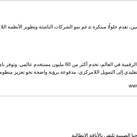
كة استشارات رائدة في تقنيات الويب 3 والبلوك تشين، تقدم حلولًا مبتكرة تدعم نمو الشركات الناشئة وتطو
تأسست “باي بت” في عام 2018، وتُعد من أكبر منصات تداول العملات الرقمية في العا
لتقليدي إلى التمويل اللامركزي، مدفوعة برؤية واضحة نحو تعزيز منظومة 
www
الصينية تلتقي بالأناقة الإيطالية