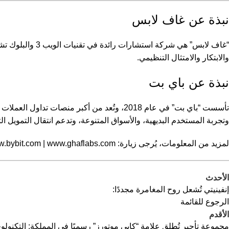
نبذة عن غاف لابس
“غاف لابس” هي شر
والابتكار والامتثال التنظيمي.
نبذة عن باي بت
وتجربة المستخدم البديهية، والأسواق المتنوعة، وتدعم انتقال التمويل ا
لمزيد من المعلومات، يُرجى زيارة:
www.ghaflabs.com
|
.bybit.com
الأحدث
إنفينيتي تُشعل روح المغامرة مجددًا:
الرجوع للقائمة
الأقدم
مجموعة تأجير تُطلق علامة “كايي موتورز” رسميًا في المملكة: التكنولوجيا 