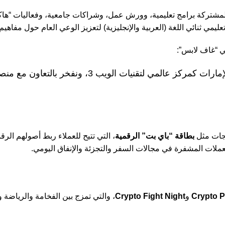
المشتركة برامج تعليمية، وورش عمل، وشراكات جامعية، وفعاليات “هاك
 ثنائي اللغة (العربية والإنجليزية) لتعزيز الوعي العام حول مفاهيم وت
 “غاف لابس”:
“نعمل على ترسيخ بنية تحتية رقمية قوية تعزز من مكانة الإمارات
تجات مثل
بطاقة “باي بت” الرقمية
، التي تتيح للعملاء ربط أصولهم الر
العملات المشفرة في مجالات السفر والتجزئة والإنفاق اليومي.
Crypto 
و
Crypto Fight Night
، والتي تمزج بين الفخامة والرياضة و