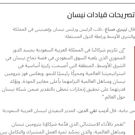
تصريحات قيادات نيسان
قال
تييري صباغ
، نائب الرئيس ورئيس نيسان وإنفينيتي في المملكة
والشرق الأوسط ورابطة الدول المستقلة:
“إن تكريم شركائنا في المملكة العربية السعودية يجسد الدور
المحوري الذي يلعبه السوق السعودي في قصة نجاح نيسان في
الشرق الأوسط، المنطقة التي أصبحت ركيزة أساسية في
استراتيجيتنا العالمية ومحركًا رئيسيًا للنمو. ويعكس فوز بترومين
نيسان ومناهل العالمية التزامهما بأعلى معايير الجودة، ويؤكد
قدرتهما على تحقيق إنجازات تحظى بالتقدير ضمن شبكة نيسان
حول العالم.”
من جانبه، قال
أديب تقي الدين
، المدير التنفيذي لنيسان العربية السعودية:
“نفخر بالأداء الاستثنائي الذي قدّمه شركاؤنا بترومين نيسان
ومناهل العالمية، والذي يجسّد ثمرة العمل المشترك والتكامل بين