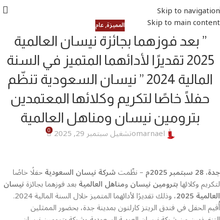
Skip to navigation
Skip to main content
المميزة
,
عام
” بعد فوزهما بجائزة نيسان العالمية
2025 تقديرًا لأدائهما المتميز في السنة
المالية 2024 ” نيسان السعودية تنظّم
حفلًا خاصًا لتكريم وكلائها المعتمدين
بترومين نيسان ومناهل العالمية
0
omarnael
تشغيل سبتمبر 29, 2025
جدة، 28 سبتمبر 2025م
– نظّمت
شركة نيسان السعودية
حفلًا خاصًا
لتكريم وكلائها
بترومين نيسان
و
مناهل العالمية
بعد فوزهما بجائزة
نيسان
العالمية 2025
، وذلك تقديرًا لأدائهما المتميز خلال السنة المالية 2024.
أُقيم الحفل في فندق الريتز كارلتون بمدينة جدة، بحضور الممثلين
التنفيذيين من شركة نيسان العربية السعودية وشركة بترومين نيسان