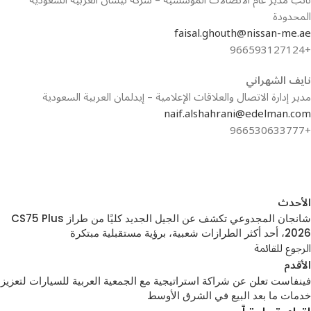
نائب مدير عام الاتصالات المؤسسية – شركة نيسان العربية السعودية
المحدودة
faisal.ghouth@nissan-me.ae
+966593127124
نايف الشهراني
مدير إدارة الاتصال والعلاقات الإعلامية – إيدلمان العربية السعودية
naif.alshahrani@edelman.com
+966530633777
الأحدث
شانجان المجدوعي تكشف عن الجيل الجديد كليًا من طراز CS75 Plus
2026، أحد أكثر الطرازات شعبية، برؤية مستقبلية مبتكرة
الرجوع للقائمة
الأقدم
فينفاست تعلن عن شراكة استراتيجية مع الجمعية العربية للسيارات لتعزيز
خدمات ما بعد البيع في الشرق الأوسط