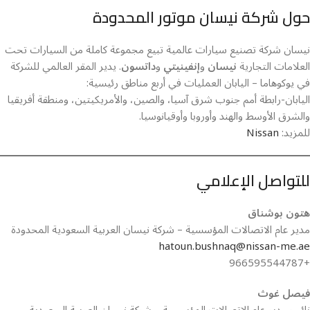
حول شركة نيسان موتور المحدودة
نيسان شركة تصنيع سيارات عالمية تبيع مجموعة كاملة من السيارات تحت
العلامات التجارية
نيسان
و
إنفينيتي
و
داتسون
. يدير المقر العالمي للشركة
في يوكوهاما – اليابان العمليات في أربع مناطق رئيسية:
اليابان-رابطة أمم جنوب شرق آسيا، والصين، والأمريكيتين، ومنطقة أفريقيا
والشرق الأوسط والهند وأوروبا وأوقيانوسيا.
للمزيد:
Nissan
للتواصل الإعلامي
هتون بوشناق
مدير عام الاتصالات المؤسسية – شركة نيسان العربية السعودية المحدودة
hatoun.bushnaq@nissan-me.ae
+966595544787
فيصل غوث