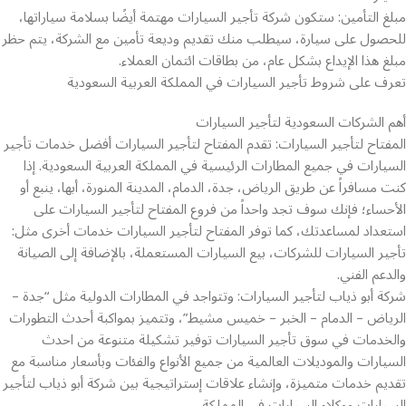
مبلغ التأمين: ستكون شركة تأجير السيارات مهتمة أيضًا بسلامة سياراتها،
للحصول على سيارة، سيطلب منك تقديم وديعة تأمين مع الشركة، يتم حظر
مبلغ هذا الإيداع بشكل عام، من بطاقات ائتمان العملاء.
تعرف على شروط تأجير السيارات في المملكة العربية السعودية
أهم الشركات السعودية لتأجير السيارات
المفتاح لتأجير السيارات: تقدم المفتاح لتأجير السيارات أفضل خدمات تأجير
السيارات في جميع المطارات الرئيسية في المملكة العربية السعودية. إذا
كنت مسافراً عن طريق الرياض، جدة، الدمام، المدينة المنورة، أبها، ينبع أو
الأحساء؛ فإنك سوف تجد واحداً من فروع المفتاح لتأجير السيارات على
استعداد لمساعدتك، كما توفر المفتاح لتأجير السيارات خدمات أخرى مثل:
تأجير السيارات للشركات، بيع السيارات المستعملة، بالإضافة إلى الصيانة
والدعم الفني.
شركة أبو ذياب لتأجير السيارات: وتتواجد في المطارات الدولية مثل “جدة –
الرياض – الدمام – الخبر – خميس مشيط”، وتتميز بمواكبة أحدث التطورات
والخدمات في سوق تأجير السيارات توفير تشكيلة متنوعة من احدث
السيارات والموديلات العالمية من جميع الأنواع والفئات وبأسعار مناسبة مع
تقديم خدمات متميزة، وإنشاء علاقات إستراتيجية بين شركة أبو ذياب لتأجير
السيارات ووكلاء السيارات في المملكة.