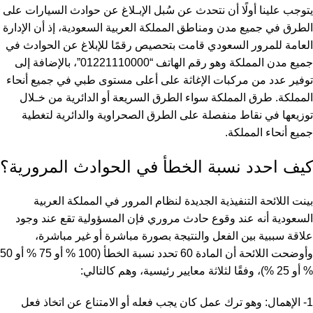
يتوجب علينا أولًا أن نتحدث عن سُبل الإبـلاغ عن حوادث السيارات على
الطرق في جميع مدن ومناطق المملكة العربية السعودية، إذ أن الإدارة
العامة للمرور السعودي قامت بتحصيص رقمًا للإبلاغ عن الحوادث في
جميع مدن المملكة وهو رقم الهاتف “01221110000”، بالإضافة إلى
توفير عدد من مركبات الإغاثة على أعلى مستوى طبي في جميع أنحاء
المملكة. طرق المملكة سواء الطرق السريعة أو الدائرية من خـلال
توزيعها في نقاط منفصلة على الطرق الصحراوية والدائرية لتغطية
جميع أنحاء المملكة.
كيف احدد نسبة الخطأ في الحوادث المرورية؟
بينت اللائحة التنفيذية الجديدة لنظام المرور في المملكة العربية
السعودية أنه عند وقوع حادث مروري فإن المسؤولية تقع عند وجود
علاقة سببية بين الفعل ‏والنتيجة بصورة مباشرة أو غير مباشرة،
وأوضحت اللائحة أن المادة 60 تحدد نسبة الخطأ (100 % أو 75 % أو 50
% أو ‏‏25 %)، وفقًا لثلاثة معايير رئيسية، وهم كالتالي:
1- الإهمال: وهو ترك عمل كان يجب فعله أو الامتناع عن اتخاذ فعل