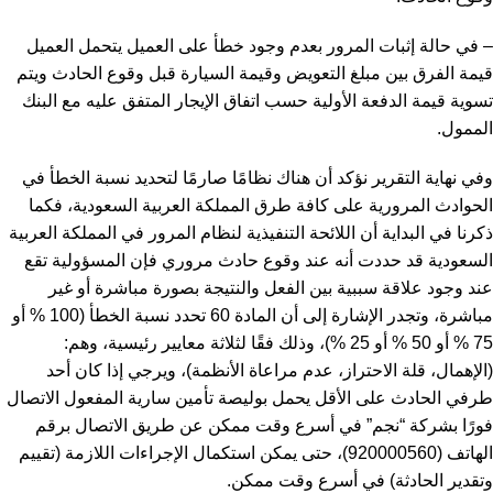
– في حالة إثبات المرور بعدم وجود خطأ على العميل يتحمل العميل
قيمة الفرق بين مبلغ التعويض وقيمة السيارة قبل وقوع الحادث ويتم
تسوية قيمة الدفعة الأولية حسب اتفاق الإيجار المتفق عليه مع البنك
الممول.
وفي نهاية التقرير نؤكد أن هناك نظامًا صارمًا لتحديد نسبة الخطأ في
الحوادث المرورية على كافة طرق المملكة العربية السعودية، فكما
ذكرنا في البداية أن اللائحة التنفيذية لنظام المرور في المملكة العربية
السعودية قد حددت أنه عند وقوع حادث مروري فإن المسؤولية تقع
عند وجود علاقة سببية بين الفعل ‏والنتيجة بصورة مباشرة أو غير
مباشرة، وتجدر الإشارة إلى أن المادة 60 تحدد نسبة الخطأ (100 % أو
75 % أو 50 % أو ‏‏25 %)، وذلك فقًا لثلاثة معايير رئيسية، وهم:
(الإهمال، قلة الاحتراز، عدم ‏مراعاة الأنظمة)، ويرجي إذا كان أحد
طرفي الحادث على الأقل يحمل بوليصة تأمين سارية المفعول الاتصال
فورًا بشركة “نجم” في أسرع وقت ممكن عن طريق الاتصال برقم
الهاتف (920000560)، حتى يمكن استكمال الإجراءات اللازمة (تقييم
و
تقدير الحادثة
) في أسرع وقت ممكن.