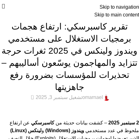
Skip to navigation
Skip to main content
أخبار التقنية
,
المميزة
,
عام
تقرير كاسبرسكي: ارتفاع هجمات
برمجيات الاستغلال على مستخدمي
ويندوز ولينكس في 2025 ثغرات حرجة
تتزايد والمهاجمون يوسّعون أساليبهم –
تحذيرات للمؤسسات بضرورة رفع
جاهزيتها
0
omarnael
تشغيل سبتمبر 3, 2025
2 سبتمبر 2025
– كشفت بيانات حديثة من
كاسبرسكي
عن ارتفاع
ملحوظ في عدد مستخدمي
ويندوز (Windows)
و
لينكس (Linux)
الذين تعرضوا لهجمات برمجيات الاستغلال (Exploits) خلال النصف