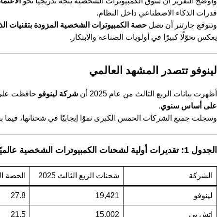
وأوضح التقرير أن سوق الكمبيوترات الشخصية يتجه تدريجيًا نحو
الاعتما
قدرات الذكاء الاصطناعي داخل النظام.
وتتوقع جارتنر أن تصل
حصة الكمبيوترات الشخصية المزودة بتقنيات الذكاء الاصطناعي إلى 31% من 
يعكس تحوّلًا كبيرًا في أولويات الصناعة والابتكار.
لينوفو تتصدر المشهد العالمي
أظهرت بيانات الربع الثالث من عام 2025 أن
شركة لينوفو
حافظت عل
على أساس سنوي
.
وسجلت جميع الشركات الخمس الكبرى نموًا إيجابيًا في شحناتها، فيما بقي
الجدول 1: تقديرات أولية لشحنات الكمبيوترات الشخصية عالميًا خلال الربع الثالث من 2025 (بالآلاف)
الشركة
شحنات الربع الثالث 2025
الحصة السوقي
لينوفو
19,421
27.8
إتش بي
15,002
21.5