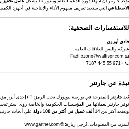
تؤكد جارتنر أن انتهاء دورة الدعم لنظام ويندوز 10 يشكّل
عامل تحفيز رئ
الاصطناعي
التي ستعيد تعريف مفهوم الأداء والإنتاجية في أجهزة الكمبيو
للاستفسارات الصحفية:
فادي أوزون
شركة واليس للعلاقات العامة
Fadi.ozone@wallispr.com
📧
📞 +971 55 445 7187
نبذة عن جارتنر
تُعد
جارتنر
(المدرجة في بورصة نيويورك تحت الرمز: IT) إحدى أبرز مؤسسات الأبحاث والاستشارات العالمية، وعضوًا في
توفر جارتنر لعملائها من المؤسسات الحكومية والخاصة رؤى استراتيجية
ويعتمد أكثر من
14 ألف عميل في أكثر من 100 دولة
على أبحاث جارتنر 
للمزيد من المعلومات، يُرجى زيارة: 🌐
www.gartner.com