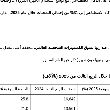
د على الذكاء الاصطناعي
، مع توسّع استخدام الأجهزة المزودة بـ
وحدات ال
إجمالي الشحنات خلال عام 2025
، مقارن
ى
صدارتها لسوق الكمبيوترات الشخصية العالمي
، محققة أعلى معدل نم
 ترتيبها دون تغيير يُذكر عن العام السابق.
ة 2025 (%)
شحنات الربع الثالث 2024
الحصة السوقية 2024 (%)
25.8
16,649
21.0
13,561