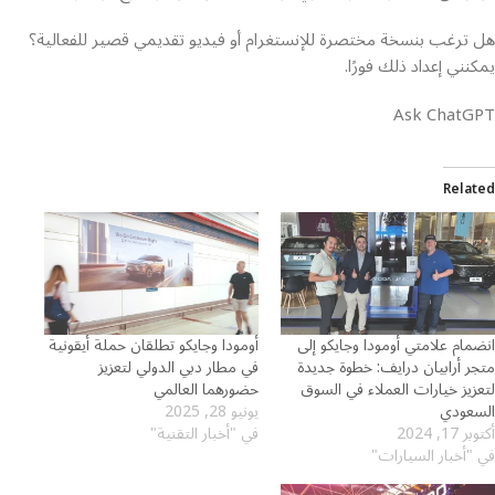
هل ترغب بنسخة مختصرة للإنستغرام أو فيديو تقديمي قصير للفعالية؟
يمكنني إعداد ذلك فورًا.
Ask ChatGPT
Related
انضمام علامتي أومودا وجايكو إلى
أومودا وجايكو تطلقان حملة أيقونية
متجر أرابيان درايف: خطوة جديدة
في مطار دبي الدولي لتعزيز
لتعزيز خيارات العملاء في السوق
حضورهما العالمي
السعودي
يونيو 28, 2025
أكتوبر 17, 2024
في "أخبار التقنية"
في "أخبار السيارات"