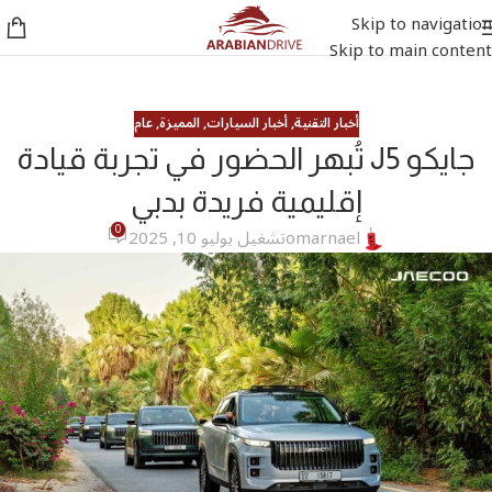
Skip to navigation
Skip to main content
أخبار التقنية
,
أخبار السيارات
,
المميزة
,
عام
جايكو J5 تُبهر الحضور في تجربة قيادة
إقليمية فريدة بدبي
0
omarnael
تشغيل يوليو 10, 2025