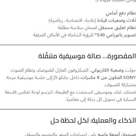
نظام دفع أمامي
ثلاث وضعيات قيادة
(عادية، اقتصادية، رياضية)
نظام تعليق مستقل
لضمان سلاسة مطلقة
تصوير بانورامي 540°
للرؤية الشاملة في الأماكن الضيّقة
المقصورة… صالة موسيقية متنقّلة
حولت
وضعية الكاريوكي
، الميكروفون العازل للضوضاء، ونظام الصوت
SONY المكون من 8 مكبرات
داخل جايكو J5 إلى جلسة موسيقية مرحة
بمشاركة الضيوف.
ضحك، غناء، وموسيقى انسجمت مع الطبيعة، لترسم لوحة تعكس فلسفة
السيارة في تحويل كل رحلة إلى مغامرة.
الذكاء والعملية: لكل لحظة حل
صندوق أمتعة واسع
يلبي احتياجات السفر والتخييم والتسوّق