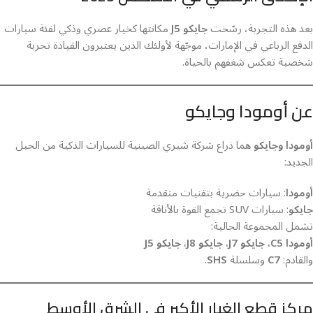
بعد هذه التجربة، رسّخت
جايكو J5
مكانتها كخيار عصري وذكي لفئة سيارات
الدفع الرباعي في الإمارات، موجّهة لأولئك الذين يعتبرون القيادة تجربة
شخصية تعكس شغفهم بالحياة.
عن أومودا وجايكو
أومودا وجايكو
هما ذراع شركة شيري الصينية للسيارات الذكية من الجيل
الجديد:
أومودا
: سيارات حضرية بتقنيات متقدمة
جايكو
: سيارات SUV تجمع القوة بالأناقة
تشمل المجموعة الحالية:
أومودا C5، جايكو J7، جايكو J8، جايكو J5
والقادم:
C7
وسلسلة
SHS
.
مركز قطع الغيار الأكبر في الشرق الأوسط