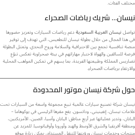
مختلف الفئات.
نيسان… شريك رياضات الصحراء
تواصل
نيسان العربية السعودية
دعم رياضات السيارات وتعزيز حضورها
في هذا المجال من خلال بطولة نيسان للتطعيس، التي تهدف إلى توفير
منصة تنافسية تجمع بين الاحترافية والسلامة وروح التحدي. وتمثل البطولة
فرصة للسائقين والهواة لاختبار مهاراتهم في بيئة صحراوية تعكس تنوّع
تضاريس المملكة وطبيعتها الفريدة، بما يسهم في تمكين المواهب المحلية
والارتقاء برياضات الصحراء.
حول شركة نيسان موتور المحدودة
نيسان شركة تصنيع سيارات عالمية تبيع مجموعة واسعة من السيارات تحت
علامات نيسان، إنفينيتي، وداتسون. يقع مقرها الرئيسي في يوكوهاما –
اليابان، وتدير عملياتها عبر أربع مناطق: اليابان وآسيا، الصين، الأمريكتين،
ومنطقة أفريقيا والشرق الأوسط والهند وأوروبا وأوقيانوسيا. للمزيد عن
منتجات وخدمات نيسان ورؤيتها للتنقل المستدام، يمكن زيارة موقع