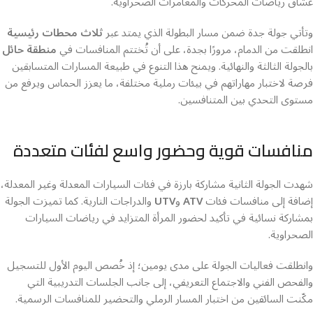
عشّاق رياضات المحركات والمغامرات الصحراوية.
وتأتي جولة جدة ضمن مسار البطولة الذي يمتد عبر
ثلاث محطات رئيسية
انطلقت من الدمام، مرورًا بجدة، على أن تُختتم المنافسات في
منطقة حائل
بالجولة الثالثة والنهائية. ويمنح هذا التنوع في طبيعة المسارات المتسابقين
فرصة لاختبار مهاراتهم في بيئات رملية مختلفة، ما يعزز الحماس ويرفع من
مستوى التحدي بين المتنافسين.
منافسات قوية وحضور واسع لفئات متعددة
شهدت الجولة الثانية مشاركة بارزة في فئات السيارات المعدلة وغير المعدلة،
إضافة إلى منافسات فئات
ATV
و
UTV
والدراجات النارية. كما تميزت الجولة
بمشاركة نسائية في تأكيد لحضور المرأة المتزايد في رياضات السيارات
الصحراوية.
وانطلقت فعاليات الجولة على مدى يومين؛ إذ خُصص اليوم الأول للتسجيل
والفحص الفني والاجتماع التعريفي، إلى جانب الجلسات التدريبية التي
مكّنت السائقين من اختبار المسار الرملي والتحضير للمنافسات الرسمية.