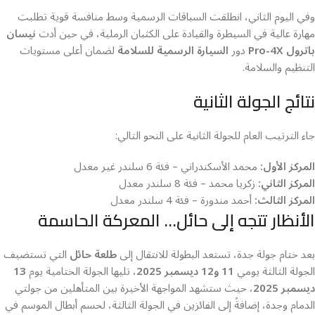
وفي اليوم الثاني، انطلقت السباقات الرسمية وسط منافسة قوية تطلبت
مهارة عالية في السيطرة والقيادة على الكثبان الرملية، في حين أدت
نيسان
باترول Pro-4X
دور
السيارة الرسمية للسلامة
لضمان أعلى مستويات
التنظيم والسلامة.
نتائج الجولة الثانية
جاء الترتيب العام للجولة الثانية على النحو التالي:
المركز الأول:
محمد الأسكندراني – فئة 6 سلندر غير معدل
المركز الثاني:
زكريا محمد – فئة 8 سلندر معدل
المركز الثالث:
أحمد مندورة – فئة 4 سلندر معدل
الأنظار تتجه إلى حائل… المعركة الحاسمة
بعد ختام جولة جدة، تستعد البطولة للانتقال إلى
طلعة حائل
التي تستضيف
الجولة الثالثة يومي
11 و12 ديسمبر 2025
، تليها الجولة الختامية يوم
13
ديسمبر 2025
، حيث ستشهد المواجهة الأخيرة بين المتأهلين من جولتي
الدمام وجدة، إضافةً إلى الفائزين في الجولة الثالثة، لحسم أبطال الموسم في