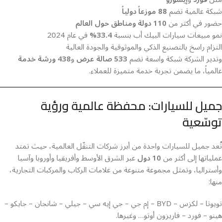
شبكة عالمية تضم
88 موزعاً دولياً
حضور في أكثر من
110 دولة ومناطق حول العالم
نمو مبيعات سيارات البيك أب بنسبة
33.4%
في عام 2024
التزام راسخ بالتصنيع الذكي والموثوقية والجودة العالية
وتدير الشركة شبكة واسعة تضم
533 صالة عرض
و
438 ورشة خدمة
عالمياً، ما يضمن تجربة خدمة متميزة للعملاء.
جميل للسيارات: محفظة عالمية ورؤية
توسّعية
تُعد جميل للسيارات واحدة من أبرز شركات التنقّل العالمية، حيث تمتد
عملياتها إلى أكثر من
10 دول
عبر الشرق الأوسط وأفريقيا وأوروبا وآسيا
وأستراليا، وتمثل مجموعة متنوعة من علامات الركاب والمركبات التجارية،
منها:
تويوتا – لكزس – BYD – إم جي – جي إيه سي – جيلي – شانجان – جايكو –
هينو – فورد – فاريزون أوتو… وغيرها.