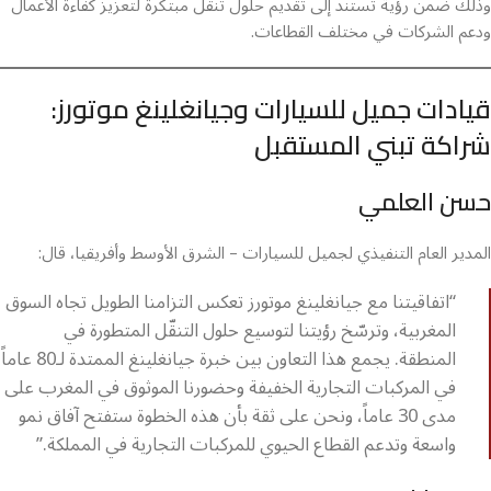
وذلك ضمن رؤية تستند إلى تقديم حلول تنقّل مبتكرة لتعزيز كفاءة الأعمال
ودعم الشركات في مختلف القطاعات.
قيادات جميل للسيارات وجيانغلينغ موتورز:
شراكة تبني المستقبل
حسن العلمي
المدير العام التنفيذي لجميل للسيارات – الشرق الأوسط وأفريقيا، قال:
“اتفاقيتنا مع جيانغلينغ موتورز تعكس التزامنا الطويل تجاه السوق
المغربية، وترسّخ رؤيتنا لتوسيع حلول التنقّل المتطورة في
المنطقة. يجمع هذا التعاون بين خبرة جيانغلينغ الممتدة لـ80 عاماً
في المركبات التجارية الخفيفة وحضورنا الموثوق في المغرب على
مدى 30 عاماً، ونحن على ثقة بأن هذه الخطوة ستفتح آفاق نمو
واسعة وتدعم القطاع الحيوي للمركبات التجارية في المملكة.”