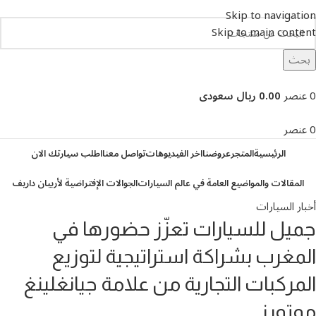
Skip to navigation
Skip to main content
بحث
تصفح التصنيفات
0
عنصر
0.00 ريال سعودى
0
عنصر
الرئيسية
المتجر
عروضنا
اخر الفيديوهات
تواصل معنا
اطلب سيارتك الان
المقالات والمواضيع العامة في عالم السيارات
الجوالات الإفتراضية لأربيان داريف
أخبار السيارات
جميل للسيارات تعزّز حضورها في
المغرب بشراكة استراتيجية لتوزيع
المركبات التجارية من علامة جيانغلينغ
موتورز