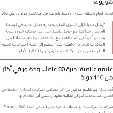
هو يونغ
المدير العام لمنطقة الشرق الأوسط وأفريقيا في جيانغلينغ موتورز، علّق قائلاً:
“يمثل دخولنا إلى السوق المغربية بداية فصل جديد في توسعنا
العالمي. شراكتنا مع جميل للسيارات، التي تمتلك خبرة راسخة
وحضوراً قوياً في المنطقة، تتيح لنا تقديم محفظة منتجاتنا من
المركبات التجارية الخفيفة بثقة. نتطلع إلى تلبية احتياجات السوق
المغربية من خلال مركبات مبتكرة وموثوقة عالية الأداء.”
علامة عالمية بخبرة 80 عاماً… وحضور في أكثر
من 110 دولة
تُعد شركة
جيانغلينغ موتورز
من أكبر مصنّعي المركبات التجارية الخفيفة في
الصين، بخبرة تمتد لحوالي
ثمانية عقود
. وتشمل أبرز نقاط قوتها:
شراكات استراتيجية مع علامات عالمية مدرجة ضمن قائمة Fortune 500
مثل
فورد
و
إيسوزو