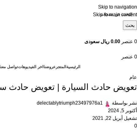
Skip to navigation
Skip to main content
بحث
تصفح التصنيفات
0
عنصر
0.00 ريال سعودى
0
عنصر
الرئيسية
المتجر
عروضنا
اخر الفيديوهات
تواصل معنا
عام
تعويض حادث السيارة | تعويض حادث سيار
نشر بواسطة
delectablytriumph23497976a1
أكتوبر 5, 2024
تشغيل أبريل 22, 2021
0