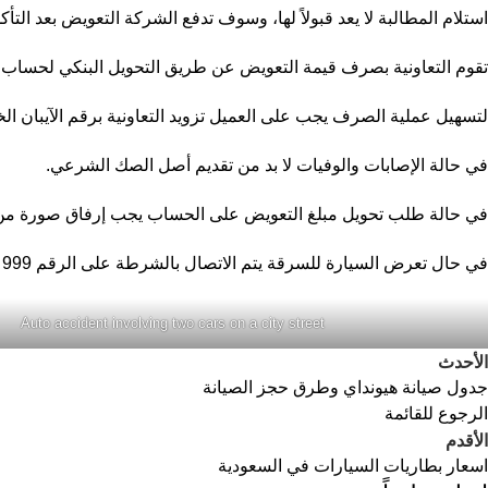
استلام المطالبة لا يعد قبولاً لها، وسوف تدفع الشركة التعويض بعد ال
تقوم التعاونية بصرف قيمة التعويض عن طريق التحويل البنكي لحساب ا
لتسهيل عملية الصرف يجب على العميل تزويد التعاونية برقم الآيبان الخاص به
في حالة الإصابات والوفيات لا بد من تقديم أصل الصك الشرعي.
في حالة طلب تحويل مبلغ التعويض على الحساب يجب إرفاق صورة من بطاق
في حال تعرض السيارة للسرقة يتم الاتصال بالشرطة على الرقم 999 وإرفاق صورة من تقرير الشرطة مع مستندات المطالبة.
Auto accident involving two cars on a city street
الأحدث
جدول صيانة هيونداي وطرق حجز الصيانة
الرجوع للقائمة
الأقدم
اسعار بطاريات السيارات في السعودية