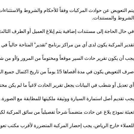
يتم التعويض عن حوادث المركبات وفقاً للأحكام والشروط والاستثناءات 
الشروط والمستندات.
في حال الحاجة إلى مستندات إضافية يتم إبلاغ العميل أو الطرف الثالث 
تقدير المركبة يكون لدى أي من مراكز برنامج “تقدير” المتاحة حالياً في
يجب أن يكون تقرير حادث السير موقعاً ومختوماً من المرور و/أو من شر
صرف التعويض يكون في مدة أقصاها 15 يوماً من تاريخ اكتمال جميع المستندات المطلوبة، أو حسب شروط مؤسسة النقد العربي السعودي.
أي تعديل أو شطب في البيانات يجعل تقرير الحادث لاغياً ما لم يكن مختو
يجب تقديم أصل استمارة السيارة ووثيقة ملكيتها للمطابقة مع الصورة.
تعبئة نموذج بلاغ عن حادث متضمناً شرحاً تفصيلياً من سائق المركبة لك
للعملاء خارج الرياض، يجب إحضار المركبة المتضررة لأقرب مكتب تعويضا