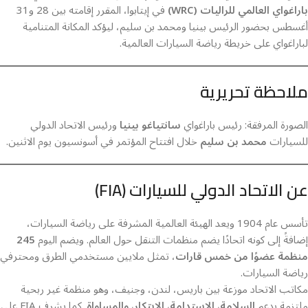
باراغواي العالمي للراليات (WRC)
في إيتابوا، المقرر إقامته بين 28 و31
أغسطس بحضور الرئيس بينيا ومحمد بن سليم، ليؤكد المكانة المتنامية
لباراغواي على خريطة رياضة السيارات العالمية.
ملاحظة تحريرية
الصورة المرفقة: رئيس باراغواي
سانتياغو بينيا
ورئيس الاتحاد الدولي
للسيارات
محمد بن سليم
خلال افتتاح المؤتمر في أسونسيون يوم الاثنين.
عن الاتحاد الدولي للسيارات (FIA)
تأسس عام 1904 ويعد الهيئة العالمية المشرفة على رياضة السيارات،
إضافةً إلى كونه اتحادًا يضم منظمات التنقل حول العالم. ويضم اليوم
245
منظمة عضوًا من خمس قارات
، تمثل ملايين مستخدمي الطرق ومحترفي
رياضة السيارات.
مكاتب الاتحاد موزعة بين باريس، لندن، وجنيف، وهو منظمة غير ربحية
ملتزمة بدعم
السلامة، الاستدامة، الابتكار، والمساواة
. كما يشرف FIA على