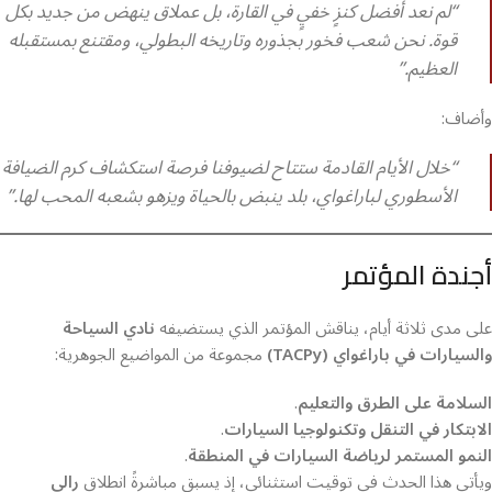
“لم نعد أفضل كنزٍ خفيٍ في القارة، بل عملاق ينهض من جديد بكل
قوة. نحن شعب فخور بجذوره وتاريخه البطولي، ومقتنع بمستقبله
العظيم.”
وأضاف:
“خلال الأيام القادمة ستتاح لضيوفنا فرصة استكشاف كرم الضيافة
الأسطوري لباراغواي، بلد ينبض بالحياة ويزهو بشعبه المحب لها.”
أجندة المؤتمر
على مدى ثلاثة أيام، يناقش المؤتمر الذي يستضيفه
نادي السياحة
والسيارات في باراغواي (TACPy)
مجموعة من المواضيع الجوهرية:
السلامة على الطرق والتعليم
.
الابتكار في التنقل وتكنولوجيا السيارات
.
النمو المستمر لرياضة السيارات في المنطقة
.
ويأتي هذا الحدث في توقيت استثنائي، إذ يسبق مباشرةً انطلاق
رالي