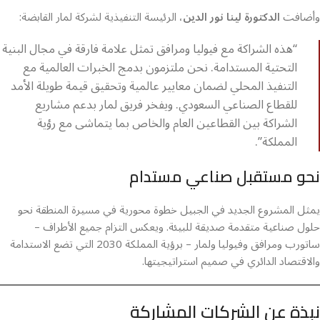
وأضافت
الدكتورة لينا نور الدين
، الرئيسة التنفيذية لشركة لمار القابضة:
“هذه الشراكة مع فيوليا ومرافق تمثل علامة فارقة في مجال البنية
التحتية المستدامة. نحن ملتزمون بدمج الخبرات العالمية مع
التنفيذ المحلي لضمان معايير عالمية وتحقيق قيمة طويلة الأمد
للقطاع الصناعي السعودي. ويفخر فريق لمار بدعم مشاريع
الشراكة بين القطاعين العام والخاص بما يتماشى مع رؤية
المملكة”.
نحو مستقبل صناعي مستدام
يمثل المشروع الجديد في الجبيل خطوة محورية في مسيرة المنطقة نحو
حلول صناعية متقدمة صديقة للبيئة. ويعكس التزام جميع الأطراف –
ساتورب ومرافق وفيوليا ولمار – برؤية المملكة 2030 التي تضع الاستدامة
والاقتصاد الدائري في صميم استراتيجيتها.
نبذة عن الشركات المشاركة