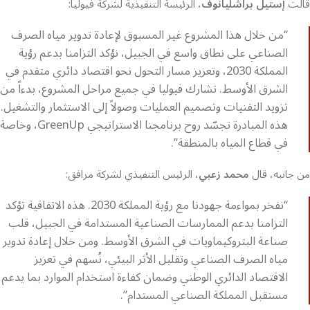
قالت
إستيل براشليانوف
، الرئيسة التنفيذية لشركة فيوليا:
“من خلال هذا المشروع غير المسبوق لإعادة تدوير مياه الصرف
الصناعي على نطاق واسع في الجبيل، نؤكد التزامنا بدعم رؤية
المملكة 2030، وتعزيز مسار التحول نحو اقتصاد دائري متقدم في
الشرق الأوسط. تشارك فيوليا في جميع مراحل المشروع، بدءاً من
تزويد التقنيات وتصميم العمليات وصولاً إلى الاستثمار والتشغيل.
هذه المبادرة تجسّد روح برنامجنا الاستراتيجي GreenUp، وخاصة
في قطاع المياه بالمنطقة”.
من جانبه، قال
محمد زعبي
، الرئيس التنفيذي لشركة مرافق:
“نفخر بمواءمة جهودنا مع رؤية المملكة 2030. هذه الاتفاقية تؤكد
التزامنا بدعم الممارسات الصناعية المستدامة في الجبيل، قلب
صناعة البتروكيماويات في الشرق الأوسط. ومن خلال إعادة تدوير
مياه الصرف الصناعي وتقليل الأثر البيئي، نُسهم في تعزيز
الاقتصاد الدائري الوطني وضمان كفاءة استخدام الموارد بما يدعم
مستقبل المملكة الصناعي المستدام”.