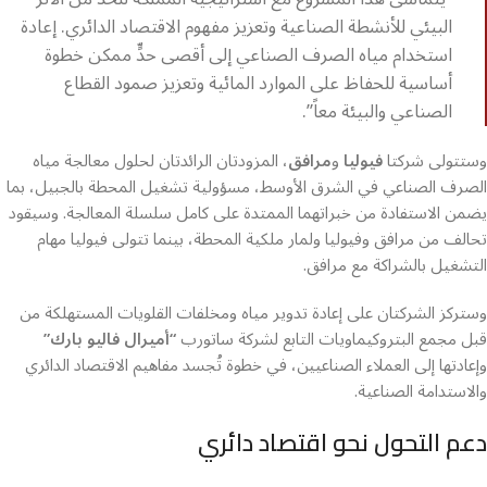
البيئي للأنشطة الصناعية وتعزيز مفهوم الاقتصاد الدائري. إعادة
استخدام مياه الصرف الصناعي إلى أقصى حدٍّ ممكن خطوة
أساسية للحفاظ على الموارد المائية وتعزيز صمود القطاع
الصناعي والبيئة معاً”.
وستتولى شركتا
فيوليا
و
مرافق
، المزودتان الرائدتان لحلول معالجة مياه
الصرف الصناعي في الشرق الأوسط، مسؤولية تشغيل المحطة بالجبيل، بما
يضمن الاستفادة من خبراتهما الممتدة على كامل سلسلة المعالجة. وسيقود
تحالف من مرافق وفيوليا ولمار ملكية المحطة، بينما تتولى فيوليا مهام
التشغيل بالشراكة مع مرافق.
وستركز الشركتان على إعادة تدوير مياه ومخلفات القلويات المستهلكة من
قبل مجمع البتروكيماويات التابع لشركة ساتورب
“أميرال فاليو بارك”
وإعادتها إلى العملاء الصناعيين، في خطوة تُجسد مفاهيم الاقتصاد الدائري
والاستدامة الصناعية.
دعم التحول نحو اقتصاد دائري