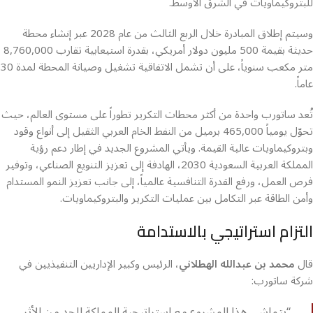
للبتروكيماويات في الشرق الأوسط.
وسيتم إطلاق المبادرة خلال الربع الثالث من عام 2028 عبر إنشاء محطة
حديثة بقيمة 500 مليون دولار أمريكي، بقدرة استيعابية تقارب 8,760,000
متر مكعب سنوياً، على أن تشمل الاتفاقية تشغيل وصيانة المحطة لمدة 30
عاماً.
تُعد ساتورب واحدة من أكثر محطات التكرير تطوراً على مستوى العالم، حيث
تحوّل يومياً 465,000 برميل من النفط الخام العربي الثقيل إلى أنواع وقود
وبتروكيماويات عالية القيمة. ويأتي المشروع الجديد في إطار دعم رؤية
المملكة العربية السعودية 2030، الهادفة إلى تعزيز التنويع الصناعي، وتوفير
فرص العمل، ورفع القدرة التنافسية عالمياً، إلى جانب تعزيز النمو المستدام
وأمن الطاقة عبر التكامل بين عمليات التكرير والبتروكيماويات.
التزام استراتيجي بالاستدامة
قال
محمد بن عبدالله الهطلاني
، الرئيس وكبير الإداريين التنفيذيين في
شركة ساتورب:
“يتماشى هذا المشروع مع استراتيجية المملكة للحد من الأثر