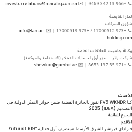
investorrelations@marafiq.com.sa
📞 +966 13 342 9469 | ✉️
لمار القابضة
شؤون الشركات
info@lamar-
📞 +973 17000512 / +973 17000513 | ✉️
holding.com
وكالة جامبت للعلاقات العامة
شوكت راتر – مدير أول لحسابات العملاء (الاستدامة والحوكمة)
showkat@gambit.ae
📞 +971 55 137 8653 | ✉️
الأحدث
كيا PV5 WKNDR تفوز بالجائزة الفضية ضمن جوائز التميّز الدولية في
التصميم (IDEA) 2025
الرجوع للقائمة
الأقدم
فاراداي فيوتشر الشرق الأوسط تستضيف أول فعالية “919 Futurist