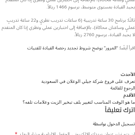
يجيد القيادة بمستوى متوسط، برسوم 1466 ريالاً.
ثالثًا: برنامج 30 ساعة تدريبية (6 ساعات تدريب نظريٍ و22 ساعة تدريبٍ
عمليٍ وساعتان محاكاة)، بالإضافة إلى اختبارين عملي ونظري إذا كان المتقدم
لا يجيد القيادة، برسوم 2760 ريالاً.
اقرأ أيضًا:
“المرور” يوضح شروط تجديد رخصة القيادة للفتيات
الأحدث
تعرف على فروع شركة جيلي الوعلان في السعودية
الرجوع للقائمة
الأقدم
ما هو الوقت المناسب لتغيير بلف تبخير الزيت وعلامات تلفه؟
اترك تعليقاً
تسجيل الدخول بواسطة
*
لن يتم نشر عنوان بريدك الإلكتروني.
الحقول الإلزامية مشار إليها بـ