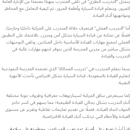
يتمثل “التدريب النظري” في تلقي المتدرب منهجًا معتمدًا من الإدارة العامة
للمرور، ويتعلم قيادة السيارة وأنظمة المرور، ثم كيفية التعامل مع المخاطر
ومواجهتها أثناء القيادة.
أما “التدريب العملي” فيتعرف خلاله المتدرب على المركبة داخليًا وخارجيًا،
فضلًا عن تمكنه من قيادة السيارة بشكل آمن ومتزن، بالاعتماد على التطبيق
العملي لجميع مهارات القيادة الأساسية داخل الميادين، وتلقي التوجيهات
بشكل مباشر من مدربي المدرسة الذين يتوفر لديهم مهارات عالية في
التدريب والقيادة.
بينما يتعلم المتدرب في “تدريب المحاكاة” الذي تعتمده المدرسة النموذجية
لتعليم القيادة بالسعودية، قيادة السيارة بشكل افتراضي بأحدث الأجهزة
التقنية.
كما سيتعرض سائق المركبة لسيناريوهات جغرافية وظروف جوية مختلفة
أثناء التدريب بشكل يحاكي القيادة الطبيعية؛ مما يسهم في كسر حاجز
الخوف اتجاه القيادة، فضلًا عن تقديم تعليمات تفاعلية وتقرير عن مستوى
القيادة والأخطاء التي ترتكب أثناء القيادة الافتراضية.
اقرأ أيضًا:
تعرف على أضرار عدم تغيير المساعدين وخطورته على سلامة