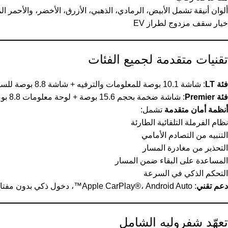
ألوان أنيقة تشمل الأبيض، الرمادي، الذهبي، الأزرق، الأخضر، والأحمر ال
خيار سقف مزدوج لطراز EV
تقنيات متقدمة لجميع الفئات
فئة LT
: شاشة 10.1 بوصة للمعلومات والترفيه + شاشة 8.8 بوصة للسائق
فئة Premier
: شاشة ضخمة بحجم 15.6 بوصة + لوحة معلومات 8.8 بوصة + سقف بانورامي + باب خلفي كهربائي + كاميرا 360 درجة
أنظمة أمان متقدمة
تشمل:
نظام الفرملة التلقائية الطارئة
التنبيه من التصادم الأمامي
التحذير من مغادرة المسار
المساعدة على البقاء ضمن المسار
التحكم الذكي في السرعة
دعم تقني
: Apple CarPlay®، Android Auto™، دخول ذكي بدون مفتاح، و4 وسائد هوائية
تعهّد شفروليه الشامل