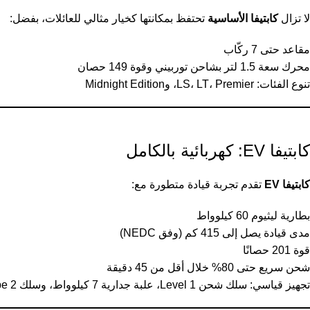
لا تزال
كابتيفا الأساسية
تحتفظ بمكانتها كخيار مثالي للعائلات، بفضل:
مقاعد حتى 7 ركّاب
محرك سعة 1.5 لتر بشاحن توربيني وقوة 149 حصان
تنوع الفئات: LS، LT، Premier، وMidnight Edition
كابتيفا EV: كهربائية بالكامل
كابتيفا EV
تقدم تجربة قيادة متطورة مع:
بطارية ليثيوم 60 كيلوواط
مدى قيادة يصل إلى 415 كم (وفق NEDC)
قوة 201 حصانًا
شحن سريع حتى 80% خلال أقل من 45 دقيقة
تجهيز قياسي: سلك شحن Level 1، علبة جدارية 7 كيلوواط، وسلك Type 2