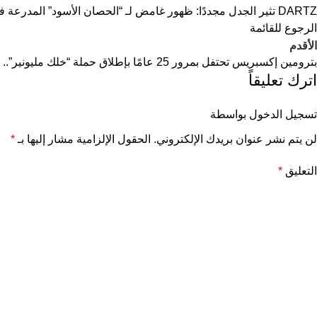
DARTZ تثير الجدل مجددًا: ظهور غامض لـ “الحصان الأسود” المدرعة في قلب الصحراء
الرجوع للقائمة
الأقدم
بترومين إكسبريس تحتفل بمرور 25 عامًا بإطلاق حملة “خلك مليونير”.. والفائز الأول بسيارة جيب غراند شيروكي
اترك تعليقاً
تسجيل الدخول بواسطة
لن يتم نشر عنوان بريدك الإلكتروني.
الحقول الإلزامية مشار إليها بـ
*
التعليق
*