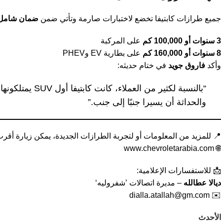
ضمان شامل
جميع طرازات كابتيفا تخضع لاختبارات صارمة وتأتي ضمن
على المركبة
3 سنوات أو 100,000 كم
على بطارية EV وPHEV
8 سنوات أو 160,000 كم
في ختام حديثه:
فاروق جويد
وأكد
 يمكن للموثوقية
والحداثة أن يسيرا جنبًا إلى جنب.”
 للمزيد من المعلومات أو لتجربة الطرازات الجديدة، يمكن زيارة أقرب
www.chevroletarabia.com
🌐
📩 للاستفسارات الإعلامية:
– مديرة اتصالات ’شفروليه‘
ديالا عطالله
dialla.atallah@gm.com
✉️
الأحدث