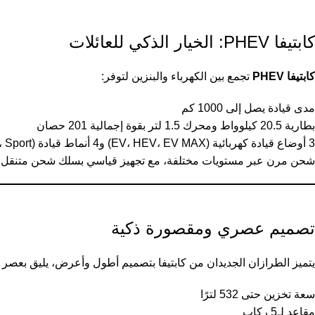
كابتيفا PHEV: الخيار الذكي للعائلات
كابتيفا PHEV
تجمع بين الكهرباء والبنزين لتوفر:
مدى قيادة يصل إلى 1000 كم
بطارية 20.5 كيلوواط ومحرك 1.5 لتر بقوة إجمالية 201 حصان
3 أوضاع قيادة كهربائية (EV، HEV، EV MAX) و4 أنماط قيادة (ECO، ECO+، Standard، Sport)
شحن مرن عبر مستويات مختلفة، مع تجهيز قياسي بسلك شحن متنقل
تصميم عصري ومقصورة ذكية
يتميز الطرازان الجديدان من كابتيفا بتصميم أطول وأعرض، يليق بعصر 
سعة تخزين حتى 532 لترًا
مقاعد لـ5 ركاب