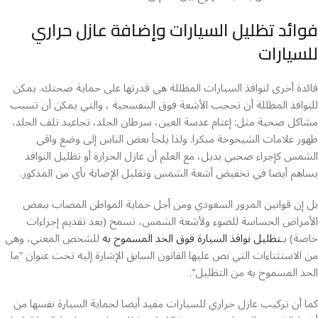
فوائد تظليل السيارات وإضافة عازل حراري
للسيارات
فائدة أخرى لنوافذ السيارات المظللة هي قدرتها على حماية صحتك. يمكن
للنوافذ المظللة أن تحجب الأشعة فوق البنفسجية ، والتي يمكن أن تسبب
مشاكل صحية مثل: إعتام عدسة العين، سرطان الجلد، تجاعيد تلف الجلد،
ظهور علامات الشيخوخة مبكرا. ولذا يلجأ بعض الناس إلى وضع واقي
الشمس كإجراء صحبي بديل، مع العلم أن عازل الحرارة أو تظليل النوافذ
يساهم أيضا في تخفيض أشعة الشمس وتقليل الإصابة بأي من المذكور.
بل إن قوانين المرور السعودي ومن أجل حماية المواطن المصاب ببعض
الأمراض الحساسة للضوء ولأشعة الشمس، تسمح (بعد تقديم إجراءات
خاصة) بـ
تظليل نوافذ السيارة فوق الحد المسموح به
للشخص المعني، وهي
من الاستثناءات التي نص عليها القانون السابق الإشارة إليه تحت عنوان “ما
الحد المسموح به من التظليل”.
كما أن تركيب عازل حراري للسيارات مفيد أيضا لحماية السيارة نفسها من