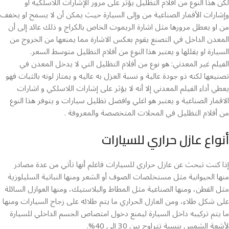
لكن هذا النوع من أفلام التظليل يؤثر على مرور الإشارات اللاسلكية او
وإشارات الأقمار الصناعية من وإلى السيارة حيث يمكن أن لا يسمح او يخفف
من او يعطل مرورها مثل اشارة الريموت الخاص بالكراج و ذلك عائد إلى أن
المعدن الداخل في التصنع يقوم بعكس الاشارة مما يمنعها من الخروج من
السيارة او يقللها و يعتبر هذا النوع من أفلام التظليل متوسط السعر.
الفيلم غير المعدني: هو نوع من أفلام التظليل التي لا يدخل المعدن في
تصنيعها لكنه ذو جودة عالية و نسبة العزل به عاليه و يمتاز لونه بالثبات فهو
يعطي أداء الفيلم المعدني إلا أنه لا يؤثر على إشارات اللاسلكي و اشارات
الاقمار الصناعية و يعتبر هو اغلي وافضل تظليل سيارات و يتوفر هذا النوع
من أفلام التظليل في المحلات المتخصصة والمعروفة .
أنواع عازل حراري للسيارات
إذا كنت تبحث عن عازل حراري للسيارات فاعلم أنها تأتي من عدة مصادر
منها الحيوانية مثل مستخلصات الصوف أو الشعر ومنها النباتية السليلوزية
مثل القطن، ومنها الصناعية مثل المطاط والبلاستيك، ومنها العوازل السائلة
على شكل طلاء، ومن العازل الحراري ما يتم طلائه على زجاج السيارات ومنها
ما يتم تركيبه داخل السيارة ليمنع دخول امتصاص الجسم الداخلي للسيارة
لأشعة الشمس بنسبة تتراوح بين 30 إلى 40%.