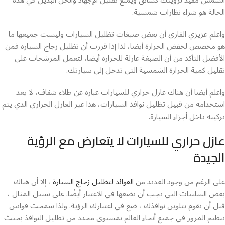
الشمس مفيد لرؤيتك كسائق ويمنع تقليل الإجهاد والحل البديل في هذه
الحالة هو شراء نظارات شمسية.
واعلم عزيزي القارئ أن بعض صبغات تظليل السيارات وليست جميعها ما
هو مخصص لخفض الحرارة أيضا، لذا إذا قررت أن تظليل زجاج السيارة فمن
الأفضل التأكد من أن الصبغة عازلة للحرارة أيضا، لتعمل المرشحات على
تقليل كمية الحرارة الشمسية التي تدخل إلى سيارتك.
واعلم أيضا أن هناك عازل حراري للسيارات عبارة عن طلاء شفاف، لا يعد
استخدامه من قبيل تظليل نوافذ السيارات، هذا غير العازل الحراري الذي يتم
تركيبه داخل أجزاء السيارة.
عازل حراري للسيارات لا يتعارض مع الرؤية
الجيدة
على الرغم من وجود العديد من
الفوائد لتظليل زجاج السيارة
، إلا أن هناك
بعض السلبيات التي يجب أن تضعها في الاعتبار أيضًا. على سبيل المثال ،
قبل أن تقوم بتلوين نوافذك ، ضع في اعتبارك الرؤية. ولذا سمحت قوانين
تنظيم المرور في جميع أنحاء العالم بمستوى محدد من تظليل النوافذ بحيث