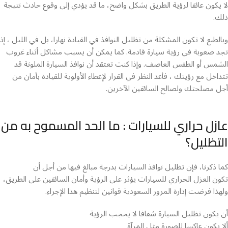
لا يكون عائقا لرؤية الطريق بشكل واضح، ما قد يؤدي إلى وقوع حادث نتيجة
ذلك.
وبالطبع لا تكون المشكلة من تظليل النوافذ في القيادة نهارا، بل في الليل ، إذ
تجد صعوبة في رؤية سيارة قادمة. كما يمكن أن يسبب مشاكل أثناء غروب
الشمس أو الطقس العاصف. وإذا كنت تعتقد أن نوافذ السيارة الملونة قد
تتداخل مع رؤيتك ، فأعد النظر في القرار لإعطاء الأولوية للقيادة بأمان من
أجل مصلحتك ولصالح السائقين الآخرين.
عازل حراري للسيارات : ما الحد المسموح به من
التظليل؟
كما ذكرنا، فإن تظليل نوافذ السيارات بدرجة مبالغ فيها من أجل أن
تكون العزل الحراري للسيارات يؤثر على الرؤية وأمان السائقين على الطريق،
ولهذا فرضت إدارة المرور السعودية قوانين لتنظيم هذا الإجراء.
أن يكون تظليل السيارة شفافا لا يحجب الرؤية
ألا يكون عاكسا للصورة مثل المرآة