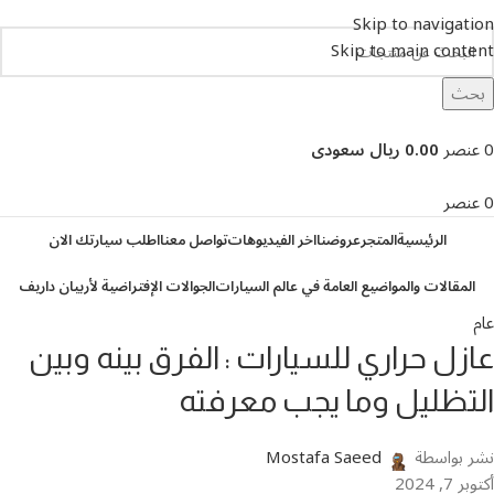
Skip to navigation
Skip to main content
بحث
تصفح التصنيفات
0
عنصر
0.00 ريال سعودى
0
عنصر
الرئيسية
المتجر
عروضنا
اخر الفيديوهات
تواصل معنا
اطلب سيارتك الان
المقالات والمواضيع العامة في عالم السيارات
الجوالات الإفتراضية لأربيان داريف
عام
عازل حراري للسيارات : الفرق بينه وبين
التظليل وما يجب معرفته
نشر بواسطة
Mostafa Saeed
أكتوبر 7, 2024