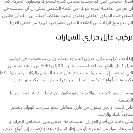
أشعة الشمس التي قد تسبب مشاكل كبيرة للمحرك ومنظومة الحركة. كما
أن تعرض الداخلية لفترة طويلة من أشعة الشمس يمكن أن أن يتسبب في
تشقق طلاء الديكور الداخلي وتضرر تنجيد المقاعد. أضف إلى ذلك أن تظليل
النوافذ يمنح الركاب في المقعد الخلفي خصوصية كبيرة من تطفل الغرباء.
تركيب عازل حراري للسيارات
إذا أردت تركيب عازل حراري للسيارة فهناك ورش متخصصة في تركيب
عازل كامل بأنواع مختلفة تحجب ما بين 30 إلى 40% من أشعة الشمس
التي ستصل إلى السيارة، ما يحافظ على صحة السائق والركاب والسيارة. وكما
ذكرنا هناك أنواع كثيرة من العازل الحراري للسيارات، ونذكر منها التالي:
ويسو ثيرمو للتسخين والتبريد: وهو مكون من عوازل رغوية تتميز بوزنها
الخفيف
داين لاينير: والذي يتكون من عازل مطاطي يمنع تسريب الهواء، ويعتبر
مقاوماً للماء والزيت.
هش مات: من أقدم العوازل المستخدمة، يعمل على امتصاص الحرارة و
تبديدها، سواء من المحرك أو من إطار السيارة، هذا بالإضافة إلى أنواع أخرى،