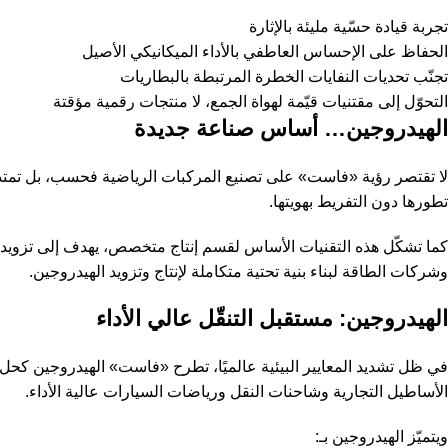
تجربة قيادة حسّية مليئة بالإثارة
الحفاظ على الإحساس العاطفي بالأداء الميكانيكي الأصيل
تجنّب تحديات النفايات الخطرة المرتبطة بالبطاريات
التحوّل إلى مقتنيات قيّمة لهواة الجمع، لا منتجات رقمية مؤقتة
الهيدروجين… أساس صناعة جديدة
لا تقتصر رؤية «فاست» على تصنيع المركبات الرياضية فحسب، بل تمتد
تطورها دون التفريط بهويتها.
كما تشكّل هذه التقنيات الأساس لقسم إنتاج متخصص، يهدف إلى تزويد 
وشركات الطاقة لبناء بنية تحتية متكاملة لإنتاج وتزويد الهيدروجين.
الهيدروجين: مستقبل التنقّل عالي الأداء
في ظل تشديد المعايير البيئية عالميًا، تطرح «فاست» الهيدروجين كحل ع
الأساطيل التجارية وشاحنات النقل ورياضات السيارات عالية الأداء.
ويتميّز الهيدروجين بـ: