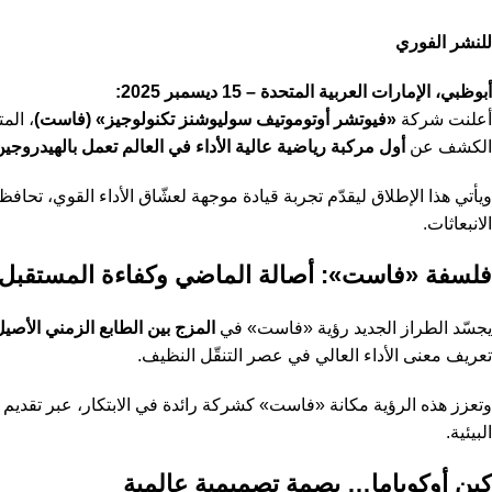
للنشر الفوري
أبوظبي، الإمارات العربية المتحدة – 15 ديسمبر 2025:
أعلنت شركة
«فيوتشر أوتوموتيف سوليوشنز تكنولوجيز» (فاست)
، الم
الكشف عن
أول مركبة رياضية عالية الأداء في العالم تعمل بالهيدروجي
ويأتي هذا الإطلاق ليقدّم تجربة قيادة موجهة لعشّاق الأداء القوي، تحاف
الانبعاثات.
فلسفة «فاست»: أصالة الماضي وكفاءة المستقبل
يجسّد الطراز الجديد رؤية «فاست» في
المزج بين الطابع الزمني الأصي
تعريف معنى الأداء العالي في عصر التنقّل النظيف.
وتعزز هذه الرؤية مكانة «فاست» كشركة رائدة في الابتكار، عبر تقديم 
البيئية.
كين أوكوياما… بصمة تصميمية عالمية