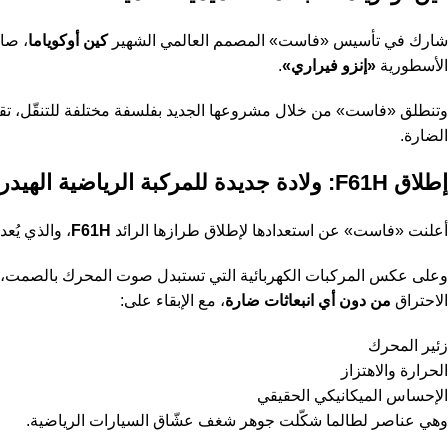
شارك في تأسيس «فاست» المصمم العالمي الشهير
كين أوكوياما
، صا
الأسطورية
«إنزو فيراري»
.
وتنطلق «فاست» من خلال مشروعها الجديد بفلسفة مختلفة للتنقّل، تقوم
الضارة.
إطلاق F61H: ولادة جديدة للمركبة الرياضية الهيدروجينية
أعلنت «فاست» عن استعدادها لإطلاق طرازها الرائد
F61H
، والذي يُعد
وعلى عكس المركبات الكهربائية التي تستبدل صوت المحرك بالصمت،
الاحتراق
من دون أي انبعاثات ضارة
، مع الإبقاء على:
زئير المحرك
الحرارة والاهتزاز
الإحساس الميكانيكي الحقيقي
وهي عناصر لطالما شكّلت جوهر شغف عشّاق السيارات الرياضية.