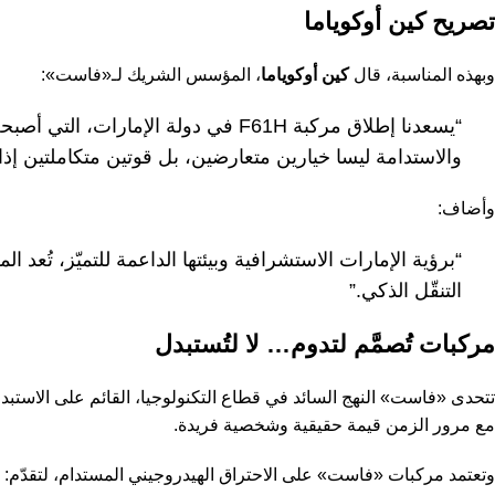
تصريح كين أوكوياما
وبهذه المناسبة، قال
كين أوكوياما
، المؤسس الشريك لـ«فاست»:
“يسعدنا إطلاق مركبة F61H في دولة الإ
والاستدامة ليسا خيارين متعارضين، بل قوتين متكاملتين إذ
وأضاف:
“برؤية الإمارات الاستشرافية وبيئتها الداعمة للتميّز، تُعد 
التنقّل الذكي.”
مركبات تُصمَّم لتدوم… لا لتُستبدل
تتحدى «فاست» النهج السائد في قطاع التكنولوجيا، القائم على الاستب
مع مرور الزمن قيمة حقيقية وشخصية فريدة.
وتعتمد مركبات «فاست» على الاحتراق الهيدروجيني المستدام، لتقدّم: