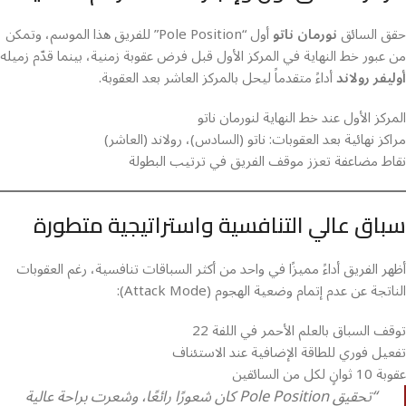
حقق السائق
نورمان ناتو
أول “Pole Position” للفريق هذا الموسم، وتمكن
من عبور خط النهاية في المركز الأول قبل فرض عقوبة زمنية، بينما قدّم زميله
أوليفر رولاند
أداءً متقدماً ليحل بالمركز العاشر بعد العقوبة.
المركز الأول عند خط النهاية لنورمان ناتو
مراكز نهائية بعد العقوبات: ناتو (السادس)، رولاند (العاشر)
نقاط مضاعفة تعزز موقف الفريق في ترتيب البطولة
سباق عالي التنافسية واستراتيجية متطورة
أظهر الفريق أداءً مميزًا في واحد من أكثر السباقات تنافسية، رغم العقوبات
الناتجة عن عدم إتمام وضعية الهجوم (Attack Mode):
توقف السباق بالعلم الأحمر في اللفة 22
تفعيل فوري للطاقة الإضافية عند الاستئناف
عقوبة 10 ثوانٍ لكل من السائقين
“تحقيق Pole Position كان شعورًا رائعًا، وشعرت براحة عالية