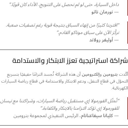
داخل السيارة، حتى لو لم نحصل على التتويج، الأداء كان قويًا.”
—
نورمان ناتو
“اقتربنا كثيرًا من إنهاء السباق بنتيجة قوية رغم تصفيات صعبة.
نركّز الآن على سباق موناكو القادم.”
—
أوليفر رولاند
شراكة استراتيجية تعزز الابتكار والاستدامة
أكّدت
بترومين
و
إلكترومين
أن هذه الشراكة تُجسد التزامًا حقيقيًا بتسريع
التحوّل في قطاع التنقل، ودعم الابتكار والاستدامة في قطاع رياضة السيارات
الكهربائية.
“تُمثّل الفورمولا إي مستقبل رياضة السيارات، وشراكتنا مع نيسان
للفورمولا إي تؤكد التزامنا بالابتكار والكفاءة.”
—
كليانا سيفاغنانام
، الرئيس التنفيذي لمجموعة بترومين