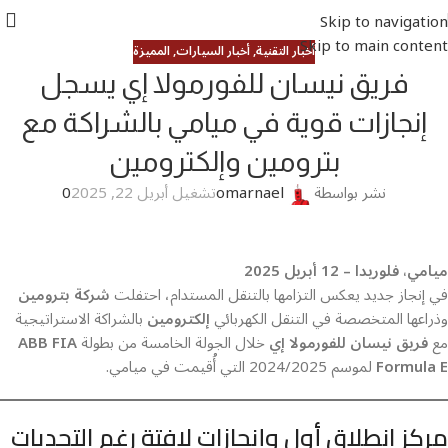
Skip to navigation
Skip to main content
أخبار التقنية
,
أخبار السيارات
,
المميزة
فريق نيسان للفورمولا إي يسجل
إنجازات قوية في ميامي بالشراكة مع
بترومين وإلكترومين
نشر بواسطة
omarnael
تشغيل أبريل 22, 2025
0
ميامي، فلوريدا – 12 أبريل 2025
في إنجاز جديد يعكس التزامها بالتنقل المستدام، احتفلت
شركة بترومين
وذراعها المتخصصة في التنقل الكهربائي
إلكترومين
بالشراكة الاستراتيجية
مع
فريق نيسان للفورمولا إي
خلال الجولة الخامسة من بطولة
ABB FIA
Formula E
لموسم 2024/2025 التي أُقيمت في ميامي.
مركز انطلاق أول وإنجازات لافتة رغم التحديات