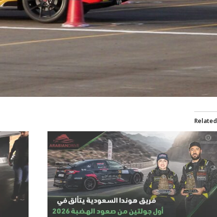
سيارات
هوندا
سيارات
جايكو
Related