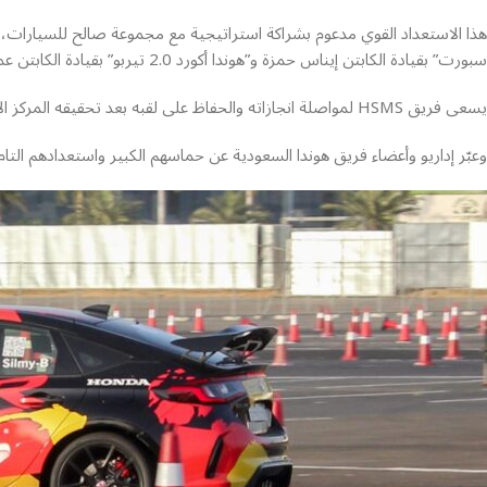
سيارات
هونداي
هذا الاستعداد القوي مدعوم بشراكة استراتيجية مع مجموعة صالح للسيارات،
سبورت” بقيادة الكابتن إيناس حمزة و”هوندا أكورد 2.0 تيربو” بقيادة الكابتن عمار الربيعي.
سيارات
فورد
يسعى فريق HSMS لمواصلة انجازاته والحفاظ على لقبه بعد تحقيقه المركز الأول في الجولة الأولى من سباق “كسر الزمن” بواسطة هوندا سيفيك تايب آر بقيادة البطل الكابتن بندر السلمي.
سيارات
سيتروين
وعبّر إداريو وأعضاء فريق هوندا السعودية عن حماسهم الكبير واستعدادهم التا
سيارات
نيسان
سيارات
اومودا
سيارات
شيري
سيارات
ماكسوس
سيارات
فاو
سيارات
انفينيتي