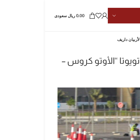
0.00 ريال سعودى
لأربيان داريف
ويوتا “الأوتو كروس –