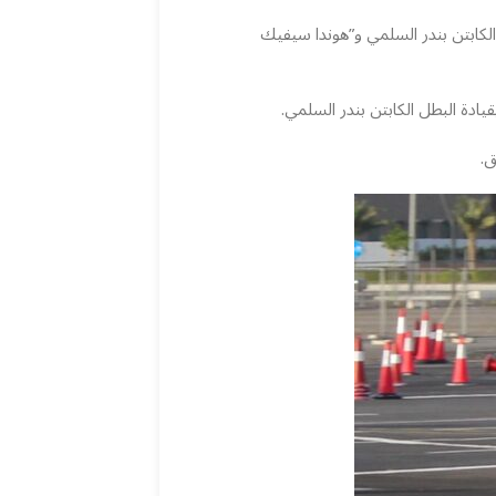
لكابتن بندر السلمي و”هوندا سيفيك
ق.