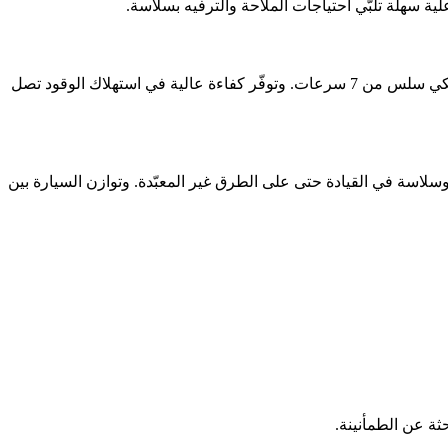
تستمد فورد تيريتوري طاقتها من محرّك EcoBoost سعة 1.8 لتر بقوة 190 حصاناً وعزم دوران يبلغ 320 نيوتن متر، ويتصل بناقل حركة أوتوماتيكي سلس من 7 سرعات. وتوفّر كفاءة عالية في استهلاك الوقود تصل
لاسة في القيادة حتى على الطرق غير المعبّدة. وتوازن السيارة بين
حثة عن الطمأنينة.