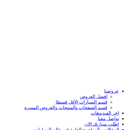
سيارات هونداي
سيارات فورد
سيارات سيتروين
سيارات نيسان
سيارات اومودا
سيارات شيري
سيارات ماكسوس
سيارات فاو
سيارات انفينيتي
سيارات هوندا
سيارات جايكو
مركز اربيان درايف لقطع الغيار
داش كام
شواحن كهربائية
حافلات ومركبات ثقيلة
عروضنا
افضل العروض
قسم السيارات الأقل قسطا
قسم الصفحات والمنتجات والعروض المميزة
اخر الفيديوهات
تواصل معنا
اطلب سيارتك الان
المقالات والمواضيع العامة في عالم السيارات