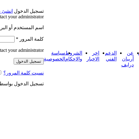
تسجيل الدخول
انشئ 
act your administrator.
اسم المستخدم أو البري
لتصنيفات
كلمة المرور
*
act your administrator.
عن
الدعم
اخر
الشروط
سياسة
أربيان
الفني
الاخبار
والاحكام
الخصوصية
تسجيل الدخول
درايف
نسيت كلمة المرور؟
تسجيل الدخول بواسط