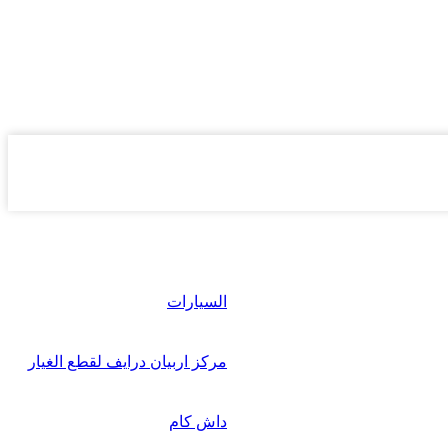
السيارات
مركز اربيان درايف لقطع الغيار
داش كام