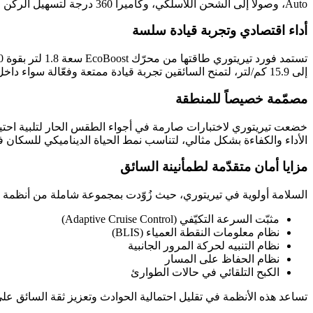
Auto، وصولاً إلى الشحن اللاسلكي، وكاميرا 360 درجة لتسهيل الركن في الشوارع الضيّقة. ويتيح نظام المعلومات والترفيه الحديث تجربة تفاعلية سهلة تلبّي احتياجات الملاحة والترفيه بسلاسة.
أداء اقتصادي وتجربة قيادة سلسة
إلى 15.9 كم/لتر، لتمنح السائقين تجربة قيادة ممتعة وفعّالة سواء داخل المدينة أو على الطرق الوعرة.
مصمّمة خصيصاً للمنطقة
خضعت تيريتوري لاختبارات صارمة في أجواء الطقس الحار لتلبية احتيا
الأداء والكفاءة بشكل مثالي، لتناسب نمط الحياة الديناميكي للسكان 
مزايا أمان متقدّمة لطمأنينة السائق
السلامة أولوية في تيريتوري، حيث زُوّدت بمجموعة شاملة من أنظمة 
مثبّت السرعة التكيّفي (Adaptive Cruise Control)
نظام معلومات النقطة العمياء (BLIS)
نظام التنبيه لحركة المرور الجانبية
نظام الحفاظ على المسار
الكبح التلقائي في حالات الطوارئ
تساعد هذه الأنظمة في تقليل احتمالية الحوادث وتعزيز ثقة السائق على ال