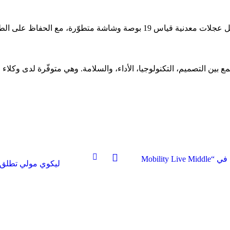
طوّرة، مع الحفاظ على الطابع العصري والعملي للسيارة.
جمع بين التصميم، التكنولوجيا، الأداء، والسلامة. وهي متوفّرة لدى وكلا
Keyloop تطلق منصة Fusion في الشرق الأوسط كشريك تقني رسمي في “Mobility Live Middle
ليكوي مولي تطلق زيت 