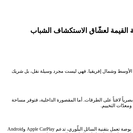
ية القيمة لعشّاق الاستكشاف الشباب
شرق الأوسط وشمال إفريقيا. فهي ليست مجرد وسيلة نقل، بل شريك
 الشبك الأمامي الجريء، الخطوط الانسيابية، وإضاءة LED المتوهّجة، لتمنح حضوراً بصرياً لافتاً على الطرقات. أما المقصورة الداخلية، فتوفر مساحة
معدّات التخييم.
تضمّ تيريتوري مجموعة واسعة من التجهيزات التكنولوجية الذكية التي تجعل التنقّل أكثر سهولة ومتعة. بدءاً من شاشة لمس كبيرة قياس 12.3 بوصة تعمل بتقنية السائل البلّوري، تدعم Apple CarPlay وAndroid