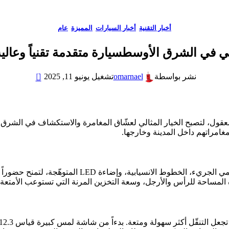
أخبار التقنية
,
أخبار السيارات
,
المميزة
,
عام
لي في الشرق الأوسطسيارة متقدمة تقنياً وعال
0
omarnael
نشر بواسطة
تشغيل يونيو 11, 2025
 المعقول، لتصبح الخيار المثالي لعشّاق المغامرة والاستكشاف في ال
مراتهم داخل المدينة وخارجها.
تتميّز تيريتوري بتصميمها العصري الملفت، الذي يجمع بين
لمساحة للرأس والأرجل، وسعة التخزين المرنة التي تستوعب الأمتعة و