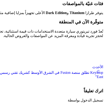
فئات غنيّة بالمواصفات
يتوفر طرازا
Titanium
و
Dark Edition
الأعلى تجهيزاً بمزايا إضافية مثل عجلات معدنية قياس 19 بوصة وشاشة مت
متوفّرة الآن في المنطقة
تُعدّ فورد تيريتوري سيارة متعددة الاستخدامات ذات قيمة استثنائية، ت
لحجز تجربة قيادة ومعرفة المزيد عن المواصفات والعروض الحالية.
الأحدث
East”
اترك تعليقاً
تسجيل الدخول بواسطة