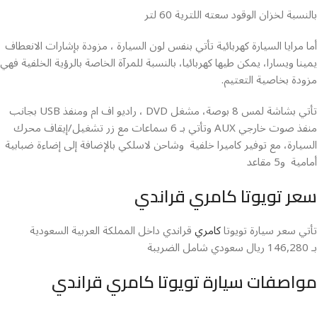
بالنسبة لخزان الوقود سعته اللترية 60 لتر
أما مرايا السيارة كهربائية تأتي بنفس لون السيارة ، مزودة بإشارات الانعطاف
يمينا ويسارا، يمكن طيها كهربائيا، بالنسبة للمرآة الخاصة بالرؤية الخلفية فهي
مزودة بخاصية التعتيم.
تأتي بشاشة لمس 8 بوصة، مشغل DVD ، راديو اف ام ومنفذ USB بجانب
منفذ صوت خارجي AUX وتأتي بـ 6 سماعات مع زر تشغيل/إيقاف محرك
السيارة، مع توفير كاميرا خلفية وشاحن لاسلكي بالإضافة إلى إضاءة ضبابية
أمامية و5 مقاعد
سعر تويوتا كامري قراندي
تأتي سعر سيارة تويوتا
كامري
قراندي داخل المملكة العربية السعودية
بـ 146,280 ريال سعودي شامل الضريبة
مواصفات سيارة تويوتا كامري قراندي