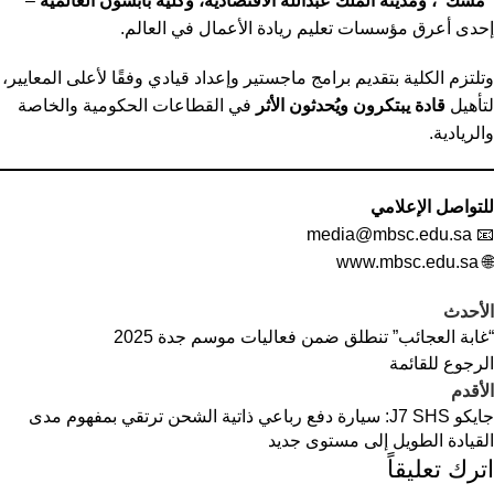
“مسك”، ومدينة الملك عبدالله الاقتصادية، وكلية بابسون العالمية
–
إحدى أعرق مؤسسات تعليم ريادة الأعمال في العالم.
وتلتزم الكلية بتقديم برامج ماجستير وإعداد قيادي وفقًا لأعلى المعايير،
لتأهيل
قادة يبتكرون ويُحدثون الأثر
في القطاعات الحكومية والخاصة
والريادية.
للتواصل الإعلامي
media@mbsc.edu.sa
📧
www.mbsc.edu.sa
🌐
الأحدث
“غابة العجائب” تنطلق ضمن فعاليات موسم جدة 2025
الرجوع للقائمة
الأقدم
جايكو J7 SHS: سيارة دفع رباعي ذاتية الشحن ترتقي بمفهوم مدى
القيادة الطويل إلى مستوى جديد
اترك تعليقاً