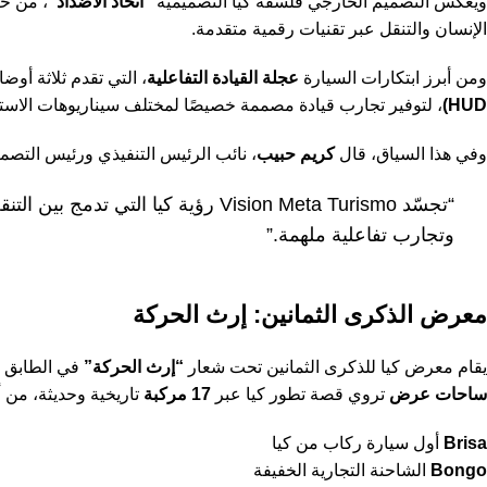
ويعكس التصميم الخارجي فلسفة كيا التصميمية
“اتحاد الأضداد”
، من خل
الإنسان والتنقل عبر تقنيات رقمية متقدمة.
ومن أبرز ابتكارات السيارة
عجلة القيادة التفاعلية
، التي تقدم ثلاثة أ
HUD)
، لتوفير تجارب قيادة مصممة خصيصًا لمختلف سيناريوهات الاست
وفي هذا السياق، قال
كريم حبيب
، نائب الرئيس التنفيذي ورئيس التصمي
“تجسّد Vision Meta Turismo رؤية ك
وتجارب تفاعلية ملهمة.”
معرض الذكرى الثمانين: إرث الحركة
يقام معرض كيا للذكرى الثمانين تحت شعار
“إرث الحركة”
في الطابق 
ساحات عرض
تروي قصة تطور كيا عبر
17 مركبة
تاريخية وحديثة، من أ
Brisa
أول سيارة ركاب من كيا
Bongo
الشاحنة التجارية الخفيفة