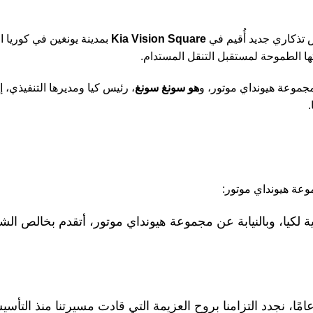
 تذكاري جديد أُقيم في
Kia Vision Square
بمدينة يونغين في كوريا 
يتها الطموحة لمستقبل التنقل المستدام.
جموعة هيونداي موتور، و
هو سونغ سونغ
، رئيس كيا ومديرها التنفيذي، 
عة هيونداي موتور:
ية لكيا، وبالنيابة عن مجموعة هيونداي موتور، أتقدم بخالص ال
عامًا، نجدد التزامنا بروح العزيمة التي قادت مسيرتنا منذ التأس