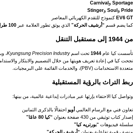
Sportage
و
Carnival
Pride
و
Soul
و
Stinger
EV6 GT
كنموذج للتقدم الكهربائي المعاصر
كما يضم قسم
“أرشيف الحركة”
الذي يوثق تطور العلامة عبر
100 طراز
من 1944 إلى مستقبل التنقل
تأسست كيا عام
1944
تحت اسم
Kyungsung Precision Industry
، وب
نجحت كيا في إعادة تعريف هويتها من خلال التصميم والابتكار والاستدامة
متعددة الاستخدامات (PBV)، والخدمات القائمة على البرمجيات.
ربط التراث بالرؤية المستقبلية
وتواصل كيا الاحتفاء بإرثها عبر مبادرات إبداعية عالمية، من بينها:
تعاون فني مع الرسام العالمي
أويو
احتفالًا بالذكرى الثمانين
إصدار كتاب توثيقي من 430 صفحة بعنوان
“كيا 80 عامًا”
سلسلة فيديوهات
“بورتريه كيا”
منصة رقمية تفاعلية بعنوان
“أرشيف الحركة”