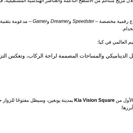
ال مزيج متناغم من الأسطح الناعمة والعناصر الهندسية المستقبلية، فيم
وضاع رقمية مخصصة –
Speedster
و
Dreamer
و
Gamer
– مدعومة بتقنية
خدام.
م العالمي في كيا:
يا التي تدمج بين التنقل الديناميكي والمساحات المصممة لراحة الركاب، وتعكس
الأول من
Kia Vision Square
بمدينة يونغين، وسيظل مفتوحًا للزوار 
برزها: