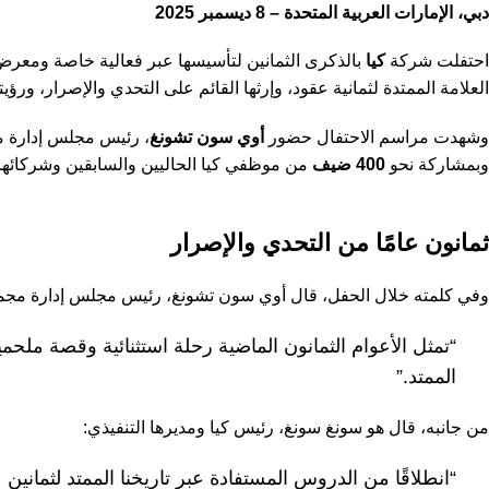
دبي، الإمارات العربية المتحدة – 8 ديسمبر 2025
احتفلت شركة
كيا
بالذكرى الثمانين لتأسيسها عبر فعالية خاصة ومعرض
العلامة الممتدة لثمانية عقود، وإرثها القائم على التحدي والإصرار، ورؤ
وشهدت مراسم الاحتفال حضور
أوي سون تشونغ
، رئيس مجلس إدارة م
وبمشاركة نحو
400 ضيف
من موظفي كيا الحاليين والسابقين وشركائها.
ثمانون عامًا من التحدي والإصرار
وفي كلمته خلال الحفل، قال أوي سون تشونغ، رئيس مجلس إدارة مجمو
“تمثل الأعوام الثمانون الماضية رحلة استثنائية وقصة ملحم
الممتد.”
من جانبه، قال هو سونغ سونغ، رئيس كيا ومديرها التنفيذي:
“انطلاقًا من الدروس المستفادة عبر تاريخنا الممتد لثمانين 