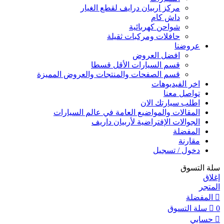
مركز اربيان درايف لقطع الغيار
داش كام
شواحن كهربائية
حافلات ومركبات ثقيلة
عروضنا
افضل العروض
قسم السيارات الأقل قسطا
قسم الصفحات والمنتجات والعروض المميزة
اخر الفيديوهات
تواصل معنا
اطلب سيارتك الان
المقالات والمواضيع العامة في عالم السيارات
الجوالات الإفتراضية لأربيان داريف
المفضلة
مقارنة
دخول / تسجيل
سلة التسوق
إغلاق
المتجر
المفضلة
0
سلة التسوق
حسابي