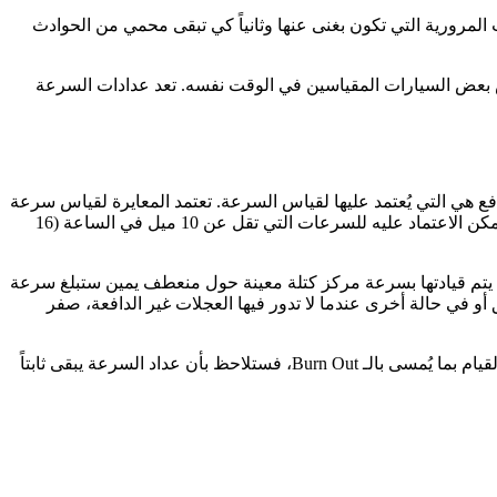
 المرورية التي تكون بغنى عنها وثانياً كي تبقى محمي من الحوادث
ض بعض السيارات المقياسين في الوقت نفسه. تعد عدادات السرعة
فع هي التي يُعتمد عليها لقياس السرعة. تعتمد المعايرة لقياس سرعة
السيارة أيضاً على حجم الإطار الموصى به، ففي الكثير من المركبات، يحسب عداد السرعة عددًا صحيحًا فقط من دورات العجلة، وبالتالي لا يمكن الاعتماد عليه للسرعات التي تقل عن 10 ميل في الساعة (16
يتم قيادتها بسرعة مركز كتلة معينة حول منعطف يمين ستبلغ سرعة
و في حالة أخرى عندما لا تدور فيها العجلات غير الدافعة، صفر
أما عداد الـ RPM فهو يعتمد على الإطارات التي تحرك السيارة، من هنا نلاحظ بأن السيارة وإذا قمت بالضغط على دواسة وقودها بقوة بهدف القيام بما يُمسى بالـ Burn Out، فستلاحظ بأن عداد السرعة يبقى ثابتاً