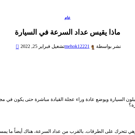
عام
ماذا يقيس عداد السرعة في السيارة
0
mehok12221
نشر بواسطة
تشغيل فبراير 25, 2022
بلون السيارة ويوضع عادة وراء عجلة القيادة مباشرة حتى يكون في م
ة؟
قات. بالقرب من عداد السرعة، هناك أيضاً ما يمسى عداد الـ RPM والذي يقوم بقياس عدد د