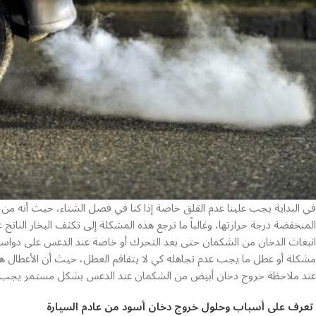
سيارات
هونداي
سيارات
فورد
سيارات
سيتروين
سيارات
نيسان
سيارات
اومودا
سيارات
شيري
في البداية يجب علينا عدم القلق خاصة إذا كنا في فصل الشتاء، حيث أنه من
المنخفضة درجة حرارتها، وغالباً ما ترجع هذه المشكلة إلى تكثف البخار النات
سيارات
ماكسوس
انبعاث الدخان من الشكمان حتى بعد التحرك أو خاصة عند الدعس على دواسة 
مشكلة أو عطل ما يجب عدم تجاهله كي لا يتفاقم العطل، حيث أن الأعطال هنا 
سيارات
عند ملاحظة خروج دخان أبيض من الشكمان عند الدعس بشكل مستمر يجب ع
فاو
سيارات
تعرف على أسباب وحلول خروج دخان أسود من عادم السيارة
انفينيتي