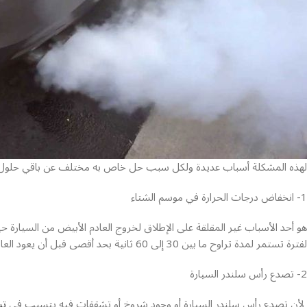
لهذه المشكلة أسباب عديدة ولكل سبب حل خاص به مختلف عن باقي حلول بقي
1- انخفاض درجات الحرارة في موسم الشتاء
هو أحد الأسباب غير المقلقة على الإطلاق لخروج العادم الأبيض من السيارة 
لفترة تستمر لمدة تراوح ما بين 30 إلى 60 ثانية بحد أقصى قبل أن يعود العادم للونه الطبيعي.
2- تصدع رأس سلندر السيارة
لأن تصدع رأس سلندر السيارة أو وجود شروخ أو تشققات فيه يتسبب في
تس