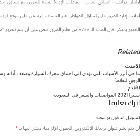
ارابيان درايف – السائق العربي – تفاعلت الإدارة العامة للمرور، مع تساؤل أ
أجابت إدارة المرور على تساؤل المواطن عبر الحساب الرسمي على موقع تويتر،
الجدير بالذكر، فإن المادة الـ «73» من نظام المرور تنص على أن يتم تحرير “مخالفات السير بموجب نموذج ضبط موحد ومعتمد، يحدد المخالفة، والمدة المقررة لدفع قيمتها”.
Related
الأحدث
ما هي أبرز الأسباب التي تؤدي إلى اختناق محرك السيارة وضعف أدائه وس
الرجوع للقائمة
الأقدم
سييرا 2021 المواصفات والسعر في السعودية
اترك تعليقاً
تسجيل الدخول بواسطة
*
لن يتم نشر عنوان بريدك الإلكتروني.
الحقول الإلزامية مشار إليها بـ