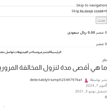
Skip to navigation
Skip to main content
بحث
تصفح التصنيفات
0
عنصر
0.00 ريال سعودى
0
عنصر
الرئيسية
المتجر
عروضنا
اخر الفيديوهات
تواصل معنا
عام
ما هي أقصى مدة لنزول المخالفة المرورية
نشر بواسطة
delectablytriumph23497976a1
أكتوبر 7, 2024
تشغيل يونيو 3, 2021
0