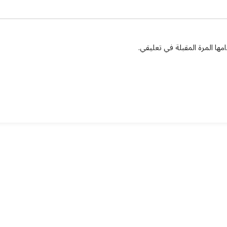
ها المرة المقبلة في تعليقي.
يان درايف
الدعم الفني
اخر الاخبار
الشروط والاحكام
سياسة الخصوصية