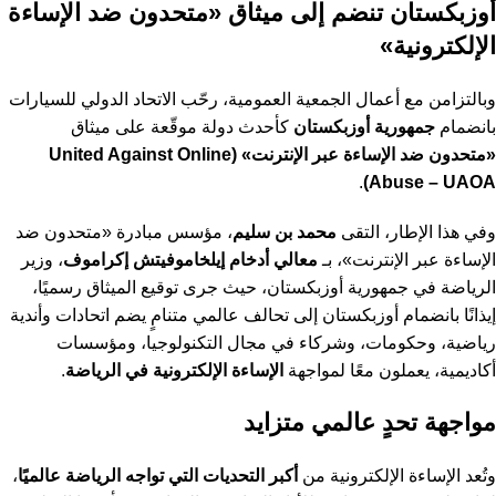
أوزبكستان تنضم إلى ميثاق «متحدون ضد الإساءة
الإلكترونية»
وبالتزامن مع أعمال الجمعية العمومية، رحّب الاتحاد الدولي للسيارات
بانضمام
جمهورية أوزبكستان
كأحدث دولة موقّعة على ميثاق
«متحدون ضد الإساءة عبر الإنترنت» (United Against Online
.
Abuse – UAOA)
وفي هذا الإطار، التقى
محمد بن سليم
، مؤسس مبادرة «متحدون ضد
الإساءة عبر الإنترنت»، بـ
معالي أدخام إيلخاموفيتش إكراموف
، وزير
الرياضة في جمهورية أوزبكستان، حيث جرى توقيع الميثاق رسميًا،
إيذانًا بانضمام أوزبكستان إلى تحالف عالمي متنامٍ يضم اتحادات وأندية
رياضية، وحكومات، وشركاء في مجال التكنولوجيا، ومؤسسات
أكاديمية، يعملون معًا لمواجهة
الإساءة الإلكترونية في الرياضة
.
مواجهة تحدٍ عالمي متزايد
وتُعد الإساءة الإلكترونية من
أكبر التحديات التي تواجه الرياضة عالميًا
،