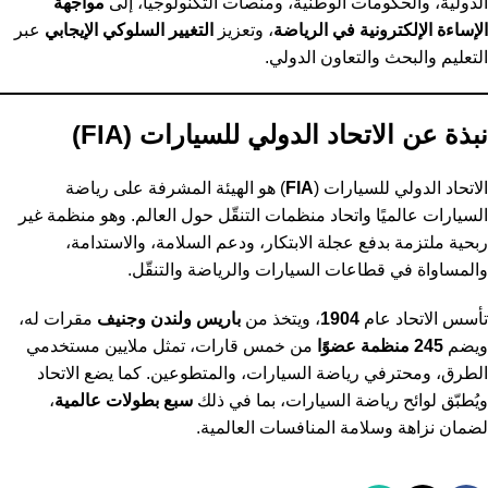
الدولية، والحكومات الوطنية، ومنصات التكنولوجيا، إلى
مواجهة
الإساءة الإلكترونية في الرياضة
، وتعزيز
التغيير السلوكي الإيجابي
عبر
التعليم والبحث والتعاون الدولي.
نبذة عن الاتحاد الدولي للسيارات (FIA)
الاتحاد الدولي للسيارات (
FIA
) هو الهيئة المشرفة على رياضة
السيارات عالميًا واتحاد منظمات التنقّل حول العالم. وهو منظمة غير
ربحية ملتزمة بدفع عجلة الابتكار، ودعم السلامة، والاستدامة،
والمساواة في قطاعات السيارات والرياضة والتنقّل.
تأسس الاتحاد عام
1904
، ويتخذ من
باريس ولندن وجنيف
مقرات له،
ويضم
245 منظمة عضوًا
من خمس قارات، تمثل ملايين مستخدمي
الطرق، ومحترفي رياضة السيارات، والمتطوعين. كما يضع الاتحاد
ويُطبّق لوائح رياضة السيارات، بما في ذلك
سبع بطولات عالمية
،
لضمان نزاهة وسلامة المنافسات العالمية.