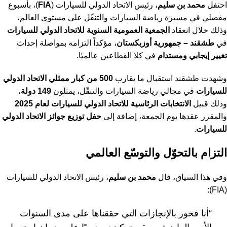
احتفل
محمد بن سليم
، رئيس الاتحاد الدولي للسيارات (
FIA
)، بأسبوع
مفصلي في مسيرة رياضة السيارات والتنقّل على مستوى العالم،
وذلك خلال انعقاد
الجمعية العمومية السنوية للاتحاد الدولي للسيارات
في
طشقند – جمهورية أوزبكستان
، مؤكداً التزامه بمواصلة إحداث
تغيير إيجابي ومستدام
في كلا القطاعين عالميًا.
وشهدت طشقند استقبال ما يقارب
500 من كبار ممثلي الاتحاد الدولي
للسيارات
في مجالي رياضة السيارات والتنقّل، يمثلون
149 دولة
،
وذلك قبيل
الانتخابات الرئاسية للاتحاد الدولي للسيارات لعام 2025
والمقرر عقدها يوم الجمعة، إضافة إلى
حفل توزيع جوائز الاتحاد الدولي
للسيارات
.
التزام بالتحوّل والتوسّع العالمي
وفي هذا السياق، قال
محمد بن سليم
، رئيس الاتحاد الدولي للسيارات
(FIA):
“أنا فخور بالإنجازات التي حققناها على مدى السنوات