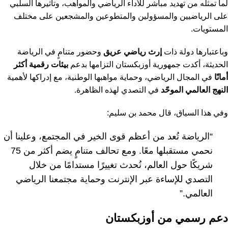
لما تمثله من تهديد مباشر للأداء الرياضي والمواهب، وتأثيرها السلبي
على الرياضيين والمسؤولين والمتطوعين والمشجعين على مختلف
المستويات.
وباعتبارها دولة ذات
إرث رياضي عريق
وحضور متنامٍ في الرياضة
الحديثة، أكدت جمهورية أوزبكستان التزامها بدعم
بيئات رقمية أكثر
أمانًا
في المجال الرياضي، وحماية مواهبها الوطنية، مع إدراكها لأهمية
النهج العالمي الموحّد
في التصدي لهذه الظاهرة.
وفي هذا السياق، قال محمد بن سليم:
“الرياضة تُعد من أعظم قوى الخير في المجتمع، وعلينا أن
نحمي مستقبلها معًا. ومع تحالف متنامٍ يضم أكثر من 75
شريكًا حول العالم، نُحدث تغييرًا مستدامًا من خلال
التصدي للإساءة عبر الإنترنت وحماية مجتمعنا الرياضي
العالمي.”
دعم رسمي من أوزبكستان