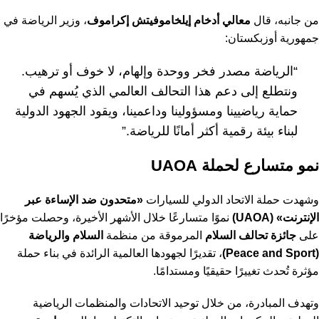
من جانبه، قال
معالي أدخام إيلخاموفيتش إكراموف
، وزير الرياضة في
جمهورية أوزبكستان:
“الرياضة مصدر فخر ووحدة وإلهام، لا خوف أو ترهيب.
ونتطلع إلى دعم هذا التحالف العالمي الذي يُسهم في
حماية رياضيينا ومسؤولينا وداعمينا، ويقود الجهود الدولية
لبناء بيئة رقمية أكثر أمانًا للرياضة.”
نمو متسارع لحملة UAOA
وشهدت حملة الاتحاد الدولي للسيارات
«متحدون ضد الإساءة عبر
الإنترنت» (UAOA)
نموًا متسارعًا خلال الأشهر الأخيرة، وحصلت مؤخرًا
على
جائزة تحالف السلام
المرموقة من منظمة
السلام والرياضة
(Peace and Sport)
، تقديرًا لجهودها العالمية الرائدة في بناء حملة
مؤثرة تُحدث تغييرًا حقيقيًا ومستدامًا.
وتهدف المبادرة، من خلال توحيد الاتحادات والمنظمات الرياضية