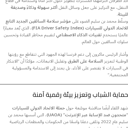
أكد الطرفان التزامهما المشترك بتطوير حلول أكثر أمانًا واستدامة في قطاع
التنقل، مع التركيز على جعل وسائل النقل
أكثر سهولة وذكاءً وصديقة
للبيئة
.
وسلّط محمد بن سليم الضوء على
مؤشر سلامة السائقين الجديد التابع
للاتحاد الدولي للسيارات (FIA Driver Safety Index)
، الذي يُعد معيارًا
عالميًا يستخدم
تقنيات الذكاء الاصطناعي
لتقييم مخاطر القيادة وتحسين
سلوك السائقين حول العالم.
وأشار الرئيس ماكرون إلى دعم فرنسا لهذه الجهود التي تتقاطع مع رؤيتها
الوطنية لتعزيز
السلامة على الطرق
وتقليل الانبعاثات، مؤكدًا أن “الابتكار
في السيارات لا يقتصر على الأداء، بل يمتد إلى الاستدامة والمسؤولية
المجتمعية.”
حماية الشباب وتعزيز بيئة رقمية آمنة
شهد اللقاء أيضًا مناقشة موسّعة حول
حملة الاتحاد الدولي للسيارات
“متحدون ضد الإساءة عبر الإنترنت” (UAOA)
، التي أسسها محمد بن
سليم عام 2022 وتلقى دعمًا واسعًا من الحكومات والمنظمات الرياضية