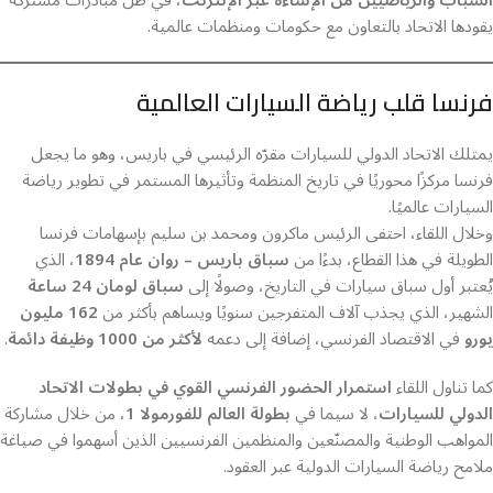
الشباب والرياضيين من الإساءة عبر الإنترنت
، في ظل مبادرات مشتركة
يقودها الاتحاد بالتعاون مع حكومات ومنظمات عالمية.
فرنسا قلب رياضة السيارات العالمية
يمتلك الاتحاد الدولي للسيارات مقرّه الرئيسي في باريس، وهو ما يجعل
فرنسا مركزًا محوريًا في تاريخ المنظمة وتأثيرها المستمر في تطوير رياضة
السيارات عالميًا.
وخلال اللقاء، احتفى الرئيس ماكرون ومحمد بن سليم بإسهامات فرنسا
الطويلة في هذا القطاع، بدءًا من
سباق باريس – روان عام 1894
، الذي
يُعتبر أول سباق سيارات في التاريخ، وصولًا إلى
سباق لومان 24 ساعة
الشهير، الذي يجذب آلاف المتفرجين سنويًا ويساهم بأكثر من
162 مليون
يورو
في الاقتصاد الفرنسي، إضافة إلى دعمه
لأكثر من 1000 وظيفة دائمة
.
كما تناول اللقاء
استمرار الحضور الفرنسي القوي في بطولات الاتحاد
الدولي للسيارات
، لا سيما في
بطولة العالم للفورمولا 1
، من خلال مشاركة
المواهب الوطنية والمصنّعين والمنظمين الفرنسيين الذين أسهموا في صياغة
ملامح رياضة السيارات الدولية عبر العقود.