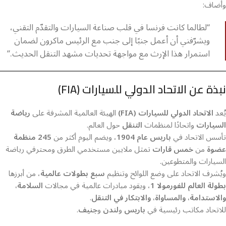
وأضاف:
“لطالما كانت فرنسا في قلب صناعة السيارات والتقدّم التقني،
ويشرّفني أن أعمل جنبًا إلى جنب مع الرئيس ماكرون لضمان
استمرار هذا الإرث مع مواجهة تحديات مشهد التنقل الحديث.”
نبذة عن الاتحاد الدولي للسيارات (FIA)
يُعد
الاتحاد الدولي للسيارات (FIA)
الهيئة العالمية المشرفة على
رياضة
السيارات
واتحادًا لمنظمات
التنقل
حول العالم.
تأسس الاتحاد في
باريس عام 1904
، ويضم اليوم أكثر من
245 منظمة
عضوة
من
خمس قارات
تمثل ملايين مستخدمي الطرق ومحترفي رياضة
السيارات والمتطوعين.
ويُشرف الاتحاد على وضع اللوائح وتنظيم
سبع بطولات عالمية
، من أبرزها
بطولة العالم للفورمولا 1
، ويقود مبادرات عالمية في مجالات
السلامة،
والاستدامة، والمساواة، والابتكار في التنقل
.
للاتحاد مكاتب رئيسية في
باريس
و
لندن
و
جنيف
.