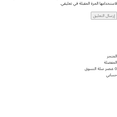
لاستخدامها المرة المقبلة في تعليقي.
تواصل معنا
عن أربيان درايف
الدعم الفني
اخر الاخبار
الشروط والاحكام
سياسة الخصوصية
المتجر
المفضلة
0
عنصر
سلة التسوق
حسابي