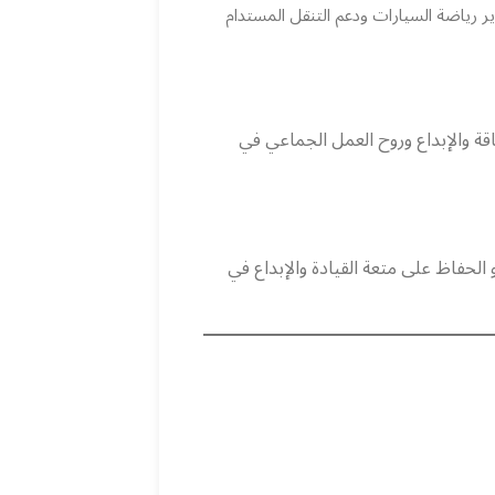
رات في تطوير رياضة السيارات ودعم التنقل المستدام
شغفًا حقيقيًا بها. أتذكر أول معرض SEMA حضرته في عام 2016، حيث رأيت الطاقة والإبداع وروح العمل الجماعي في
لحفاظ على متعة القيادة والإبداع في