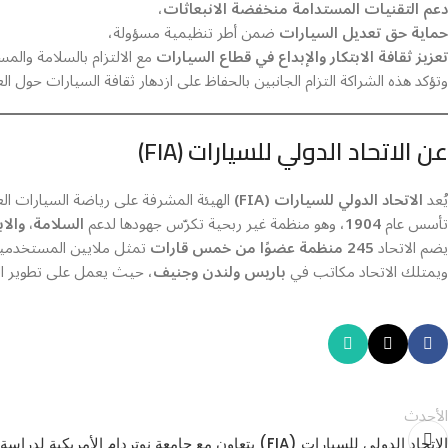
دعم التقنيات المستدامة منخفضة الانبعاثات
،
حماية حق تعديل السيارات
ضمن أطر تنظيمية مسؤولة،
تعزيز ثقافة الابتكار والإبداع في قطاع السيارات
مع الالتزام بالسلامة والمسؤ
وتؤكد هذه الشراكة التزام الجانبين بالحفاظ على ازدهار ثقافة السيارات حول الع
عن الاتحاد الدولي للسيارات (FIA)
يُعد
الاتحاد الدولي للسيارات (FIA)
الهيئة المشرفة على رياضة السيارات الع
تأسس عام
1904
، وهو منظمة غير ربحية تكرّس جهودها لدعم
السلامة، والاب
يضم الاتحاد
245 منظمة عضوًا من خمس قارات
تمثل ملايين المستخدمين
ويمتلك الاتحاد مكاتب في
باريس ولندن وجنيف
، حيث يعمل على تطوير الق
الأحدث
الاتحاد الدولي للسيارات (FIA) يتعاون مع جامعة نوتردام الأمريكية لد