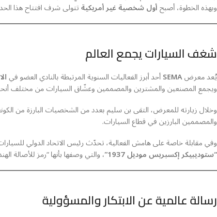
وبهذه الخطوة، أصبح
أول شخصية غير أمريكية
تتولى شرف افتتاح هذا الحد
شغف السيارات يجمع العالم
يُعد معرض
SEMA
أحد أبرز الفعاليات السنوية المرتبطة بالنادي العضو في
الا
ويجمع المصنعين والمشترين والمصممين وعشّاق السيارات من مختلف أنحاء 
وخلال زيارته للمعرض، التقى بن سليم بعدد من الشخصيات البارزة من الكون
والمصممين البارزين في قطاع السيارات.
وفي مقابلة خاصة على هامش الفعالية، تحدّث رئيس الاتحاد الدولي للسيارا
“ستوديبيكر إكسبريس موديل 1937”
، والتي وصفها بأنها “رمز للأصالة الهن
رسالة عالمية عن الابتكار والمسؤولية