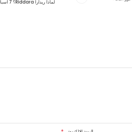
لماذا ريدارا Riddara؟ 7 أسباب تجعل البيك أب الكهربائي خيار المستقبل
*
البريد الإلكتروني