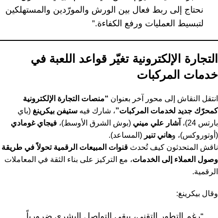
نحتاج إلى ربط فعال بين الورش والمورّدين والمستهلكين
لتبسيط العمليات ورفع الكفاءة.”
التجارة الإلكترونية تغيّر قواعد اللعبة في
خدمات المركبات
انتقل النقاش إلى محور آخر بعنوان
“منصات التجارة الإلكترونية
كمحرّك جديد لخدمات المركبات”
، شارك فيه
ستيفن بيكرينغ
(باي
بارتس 24)،
آشار علي ميني
(بوش الشرق الأوسط)،
فيجاي غومادي
(أوتوروكس)، و
هاني تنير
(المساعد).
ناقش المتحدثون كيف تُحدث
قنوات المبيعات الرقمية تحولاً في طريقة
وصول العملاء إلى الخدمات
، مع التركيز على بناء الثقة في المعاملات
الرقمية.
وقال بيكرينغ:
“رغم التطور التقني، يبقى التواصل البشري ضرورياً.