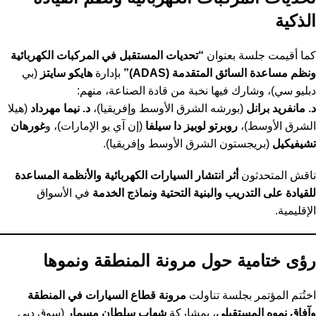
الذكية
كما أقيمت جلسة بعنوان
“تحديات المستقبل في المركبات الكهربائية
ونظم مساعدة السائق المتقدمة (ADAS)”
بإدارة
هايكو سايتز
(بي
دبليو سي)، وشارك فيها نخبة من قادة الصناعة، منهم:
د. مانفريد برانل
(بورشه الشرق الأوسط وإفريقيا)،
د. نيما مهرداد
(هيلا
الشرق الأوسط)،
روبرتو لوبيز دا سيلفا
(إن آي يو الإمارات)، و
غورهان
تشيفيكيل
(بريجستون الشرق الأوسط وإفريقيا).
ناقش المتحدثون
أثر انتشار السيارات الكهربائية والأنظمة المساعدة
للقيادة على التدريب والبنية التحتية ونماذج الخدمة
في الأسواق
الإقليمية.
رؤى ختامية حول مرونة المنطقة ونموها
اختُتم المؤتمر بجلسة تناولت
مرونة قطاع السيارات في المنطقة
وآفاق نموه المستقبلي
، بمشاركة
شهاب سلطان مسمار
(سوق دبي