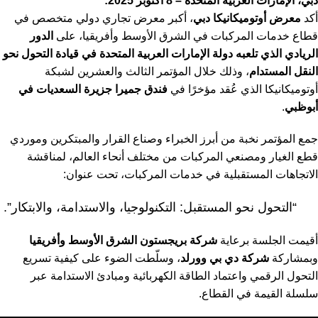
دبي، الإمارات العربية المتحدة – 8 أكتوبر 2025:
أكد
معرض أوتوميكانيكا دبي
، أكبر معرض تجاري دولي متخصص في
قطاع خدمات المركبات في الشرق الأوسط وأفريقيا، على
الدور
الريادي الذي تلعبه دولة الإمارات العربية المتحدة في قيادة التحول نحو
النقل المستدام
، وذلك خلال المؤتمر الثالث والعشرين لشبكة
أوتوميكانيكا الذي عُقد مؤخرًا في
فندق جميرا جزيرة السعديات في
أبوظبي
.
جمع المؤتمر نخبة من أبرز الخبراء وصناع القرار والمبتكرين وموردي
قطع الغيار ومصنعي المركبات من مختلف أنحاء العالم، لمناقشة
الاتجاهات المستقبلية في خدمات المركبات، تحت عنوان:
“التحول نحو المستقبل: التكنولوجيا، والاستدامة، والابتكار”.
أقيمت الجلسة برعاية
شركة بريجستون الشرق الأوسط وأفريقيا
وبمشاركة
شركة دي بي وورلد
، وسلّطت الضوء على كيفية تسريع
التحول الرقمي واعتماد الطاقة الكهربائية ومبادئ الاستدامة عبر
سلسلة القيمة في القطاع.