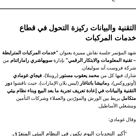
التقنية والبيانات ركيزة التحول في قطاع
خدمات المركبات
شهد المؤتمر جلسة نقاش مميزة بعنوان
“خدمات المركبات المترابطة
– تقنية المعلومات والابتكار الرقمي”
بإدارة
سوبهاشري راماراتنام
من
شركة فروست آند سوليفان.
شارك فيها كل من
محمد يعقوب مستور
(روبتلا)،
فيجاي غومادي
(أوتوروكس)، و
مانيشا باتناغار
(ليس بلان الإمارات)، حيث ناقشوا
دور
التقنية والبيانات في إعادة تعريف تجربة ما بعد البيع وبناء نظام بيئي
متكامل
يربط بين الورش والمورّدين والعملاء وشركات التأمين
ومشغلي الأساطيل.
وقال غومادي:
“أكبر التحديات اليوم تكمن في النظام البيئي المتفرّق.