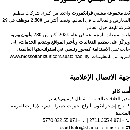
تُعد
مجموعة ميسي فرانكفورت
واحدة من كبرى شركات تنظيم
المعارض والفعاليات في العالم، وتضم أكثر من
2,500 موظف
في 29
شركة تابعة حول العالم.
بلغت مبيعات المجموعة في عام 2024 أكثر من
780 مليون يورو
،
وتركّز على
تنظيم الفعاليات وتأجير المواقع وتقديم الخدمات
، إلى
جانب تبني
الاستدامة كمحور رئيسي في استراتيجيتها العالمية
.
لمزيد من المعلومات:
www.messefrankfurt.com/sustainability
جهة الاتصال الإعلامية
أُسيد كالو
مدير العلاقات العامة – شمال كوميونيكيشنز
📍 برج إنديجو آيكون، أبراج بحيرات جميرا – دبي، الإمارات العربية
المتحدة
📞 +971 4 365 2711 | 📱 +971 55 822 5770
osaid.kalo@shamalcomms.com
📧