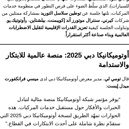
للسيارات)، الذي سلّط الضوء على فرص التطور في منظومة خدمات
المركبات، تلتها جلسة عن
توطين سلاسل التوريد
بمشاركة ممثلين من
شركات
كيرني
،
سنترال موتورز آند إكويبمنت
،
بيلشتاين
، و
أوتوتيك.يو
.
وتناولت الجلسة كيفية
تعزيز القدرات الإقليمية لتقليل الاضطرابات
العالمية وبناء صناعة أكثر استقراراً
.
أوتوميكانيكا دبي 2025: منصة عالمية للابتكار
والاستدامة
قال
تومي لي
، مدير معرض أوتوميكانيكا دبي لدى
ميسي فرانكفورت
ميدل إيست
:
“يوفر مؤتمر شبكة أوتوميكانيكا منصة مثالية لتبادل
الخبرات والأفكار حول مستقبل خدمات المركبات. هذه
الحوارات تمهّد الطريق لنسخة أوتوميكانيكا دبي 2025 التي
ستقدّم نظرة شاملة على أحدث الابتكارات في القطاع.”