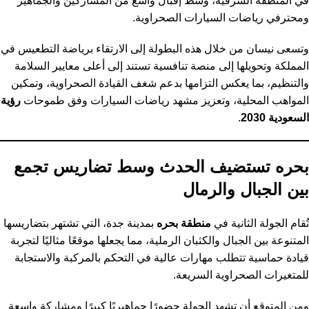
في المنطقة الشرقية، وسط إقبال واسع من المشاركين والجماهير
ومحترفي رياضات السيارات الصحراوية.
وتسعى نيسان من خلال هذه البطولة إلى الارتقاء برياضة التطعيس في
المملكة وتحويلها إلى منصة تنافسية تستند إلى أعلى معايير السلامة
والتنظيم، بما يعكس التزامها بدعم شغف القيادة الصحراوية، وتمكين
المواهب المحلية، وتعزيز مشهد رياضات السيارات وفق طموحات
رؤية
السعودية 2030
.
بحره تستضيف الحدث وسط تضاريس تجمع
بين الجبال والرمال
تُقام الجولة الثانية في
منطقة بحره
بمدينة جدة، التي تشتهر بتضاريسها
المتنوعة بين الجبال والكثبان الرملية، مما يجعلها موقعًا مثاليًا لتجربة
قيادة حماسية تتطلب مهارات عالية في التحكم بالمركبة والاستجابة
للمتغيرات الصحراوية السريعة.
ومن المتوقع أن تشهد الجولة حضورًا جماهيريًا كبيرًا ومشاركة واسعة