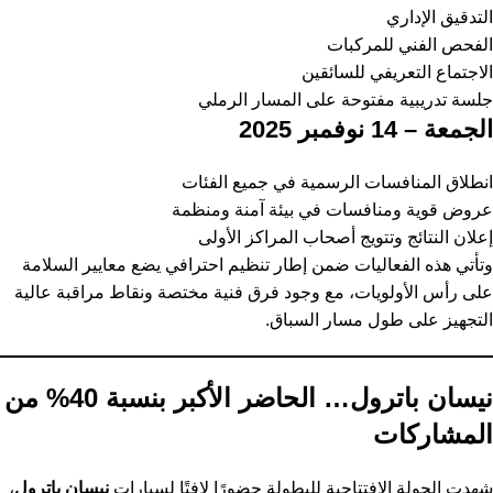
التدقيق الإداري
الفحص الفني للمركبات
الاجتماع التعريفي للسائقين
جلسة تدريبية مفتوحة على المسار الرملي
الجمعة – 14 نوفمبر 2025
انطلاق المنافسات الرسمية في جميع الفئات
عروض قوية ومنافسات في بيئة آمنة ومنظمة
إعلان النتائج وتتويج أصحاب المراكز الأولى
وتأتي هذه الفعاليات ضمن إطار تنظيم احترافي يضع معايير السلامة
على رأس الأولويات، مع وجود فرق فنية مختصة ونقاط مراقبة عالية
التجهيز على طول مسار السباق.
نيسان باترول… الحاضر الأكبر بنسبة 40% من
المشاركات
شهدت الجولة الافتتاحية للبطولة حضورًا لافتًا لسيارات
نيسان باترول
،