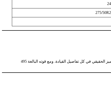
24
275/50R
“يجسّد ’باترول نيسمو‘ الجديد كليًا شغف الأداء الرياضي والتصميم المبتكر، وقد تم تطويره خصيصًا لعملاء منطقتنا الذين يبحثون عن التميز الحقيقي في كل تفاصيل القيادة. ومع قوته البالغة 495