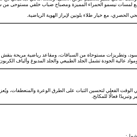
 مع لمسات نيسمو الحمراء المميزة ومصباح ضباب خلفي مستوحى من سي
حي الحصري، مع خيار طلاء بلونين لإبراز الهوية الرياضية.
الأسود، وتطريزات مستوحاة من السباقات، ومقاعد رياضية مريحة بن
واد عالية الجودة تشمل الجلد الطبيعي والجلد المدبوغ وألياف الكربو
تشمل: