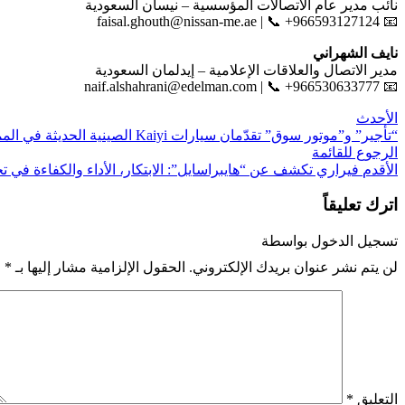
نائب مدير عام الاتصالات المؤسسية – نيسان السعودية
faisal.ghouth@nissan-me.ae
| 📞 +966593127124
📧
نايف الشهراني
مدير الاتصال والعلاقات الإعلامية – إيدلمان السعودية
naif.alshahrani@edelman.com
| 📞 +966530633777
📧
الأحدث
“تأجير” و”موتور سوق” تقدّمان سيارات Kaiyi الصينية الحديثة في المملكة
الرجوع للقائمة
الأقدم
فيراري تكشف عن “هايبراسايل”: الابتكار، الأداء والكفاءة في 
اترك تعليقاً
تسجيل الدخول بواسطة
لن يتم نشر عنوان بريدك الإلكتروني.
الحقول الإلزامية مشار إليها بـ
*
التعليق
*