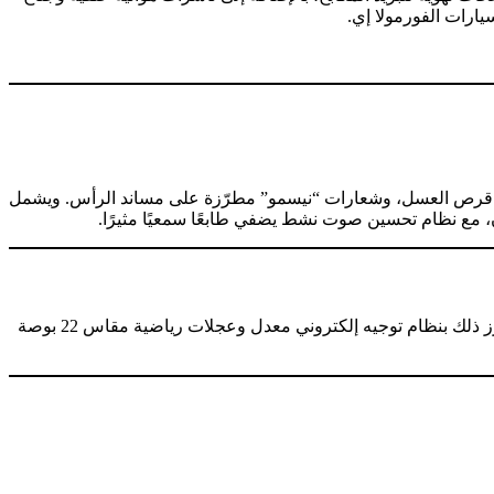
ارات الفورمولا إي.
قش قرص العسل، وشعارات “نيسمو” مطرّزة على مساند الرأس. ويشمل
ن، مع نظام تحسين صوت نشط يضفي طابعًا سمعيًا مثيرًا.
يوفر نظام التعليق الإلكتروني الجديد من نيسمو تخميدًا متكيفًا تلقائيًا في الوقت الفعلي لتحسين الثبات على الطرق الوعرة والمنعطفات، ويُعزز ذلك بنظام توجيه إلكتروني معدل وعجلات رياضية مقاس 22 بوصة