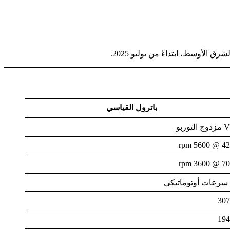
لأوسط، ابتداءً من يوليو 2025.
باترول القياسي
ج التوربو
425 @ 560
700 @ 360
307
194