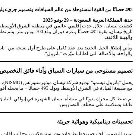
495 حصانًا من القوة المستوحاة من عالم السباقات وتصميم جريء يلبي تطلعات عملاء الشرق الأوسط
جدة، المملكة العربية السعودية – 29 يونيو 2025
تاريخ نيسان، بقوة 495 حص
والهيبة اللافتة.
ويأتي إطلاق الجيل الجديد بعد عقد كامل على طرح أول نسخة من “باتر
والراحة، والأصالة التي لطالما ميّزت “باترول”.
تصميم مستوحى من سيارات السباق وأداء فائق التخصيص
مع طبيعة القيادة في الشرق الأوسط، ويولد 495 حصانًا – ما يجعله أقوى محرك باترول حتى الآن.
فائقة وسلاسة على مختلف التضاريس.
تحسينات ديناميكية وهوائية جريئة
يتميز التصميم الخارجي بخطوط حادة وشرسة تعكس روح السباقات، وشب