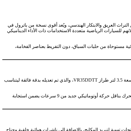
ي منطقة الشرق الأوسط، عن طراز “نيسان باترول نيسمو” الجديد كليًا لعام 2025، الذي يجمع بين التراث العريق والابتكار الهندسي، ويُعد أقوى نسخة من باترول في
 الشرق الأوسط وتفضيلاتهم للسيارات الرياضية متعددة الاستخدامات ذات الأداء الديناميكي
ئية مستوحاة من حلبات السباق، دون التفريط بعناصر الفخامة،
يحمل “باترول نيسمو” توقيع شركة نيسان موتورسبورتس (NISMO)، ذراع نيسان المتخصصة بالأداء العالي، ويأتي بمحرك V6 مزدوج التوربو سعة 3.5 لتر طراز VR35DDTT، والذي تم تعديله بدقة فائقة ليتناسب
تم ضبط كل محرك يدويًا في منشأة نيسان الشهيرة في إيواكي، اليابان، مع التأكد من دقة خلوص الصمامات وضمان الأداء الأمثل، ويُقترن المحرك بناقل حركة أوتوماتيكي جديد من 9 سرعات يضمن استجابة
وية لتبريد المكابح، بالإضافة إلى ناشرات هوائية خلفية وجناح