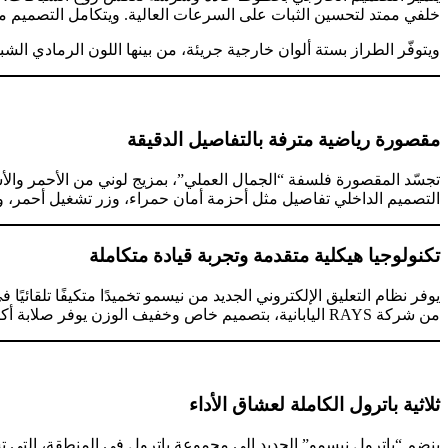
خلفي ممتد لتحسين الثبات على السرعات العالية. ويتكامل التصميم
ويتوفّر الطراز بستة ألوان خارجية جريئة، من بينها اللون الرمادي الشب
مقصورة رياضية مترفة بالتفاصيل الدقيقة
تجسّد المقصورة فلسفة “الجمال العملي”، بمزيج لوني من الأحمر و
التصميم الداخلي تفاصيل مثل أحزمة أمان حمراء، وزر تشغيل أحمر، وم
تكنولوجيا هيكلية متقدمة وتجربة قيادة متكاملة
من شركة RAYS اليابانية، بتصميم خاص وخفيف الوزن يوفر صلابة أكبر وتبريدًا فعالًا للمكابح.
ثلاثية باترول الكاملة لعشاق الأداء
ينضم “باترول نيسمو” الجديد إلى مجموعة باترول في المنطقة، التي 