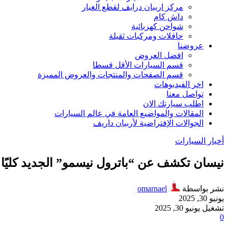
مركز اربيان درايف لقطع الغيار
داش كام
شواحن كهربائية
حافلات ومركبات ثقيلة
عروضنا
افضل العروض
قسم السيارات الأقل قسطا
قسم الصفحات والمنتجات والعروض المميزة
اخر الفيديوهات
تواصل معنا
اطلب سيارتك الان
المقالات والمواضيع العامة في عالم السيارات
الجوالات الإفتراضية لأربيان داريف
أخبار السيارات
نيسان تكشف عن “باترول نيسمو” الجديد كليًا:
نشر بواسطة
omarnael
يونيو 30, 2025
تشغيل يونيو 30, 2025
0