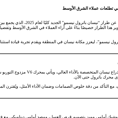
كشفت نيسان، خلال حدث إقليمي عالمي ف
انًا وعزم دوران يبلغ 700 نيوتن.متر. وتم تطوير هذا الطراز خصيصًا بناءً على آراء العملاء في
ول نيسمو”، ليعزز مكانة نيسان في المنطقة ويقدم تجربة قيادة استثنا
ك أمامي مميز بتصميم قرص العسل، ومصد أمامي ديناميكي مع فتحات ته