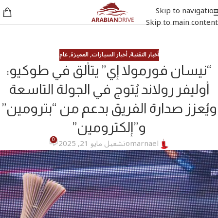
Skip to navigation
Skip to main content
أخبار التقنية
,
أخبار السيارات
,
المميزة
,
عام
“نيسان فورمولا إي” يتألق في طوكيو:
أوليفر رولاند يُتوج في الجولة التاسعة
ويُعزز صدارة الفريق بدعم من “بترومين”
و”إلكترومين”
0
omarnael
تشغيل مايو 21, 2025