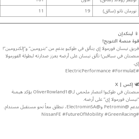
نورمان ناتو (سائق)
19
11
📱
لينكدإن
قوة منصة التتويج!
فريق نيسان فورمولا إي يتألق في طوكيو بدعم من “بترومين” و”إلكترومين”!
منصتان في سباقين! تألق نيسان على أرضه يعزز صدارته لبطولة الفورمولا
إي.
#ElectricPerformance #FormulaE
🕊️
إكس | X
منصتان في طوكيو! انتصار ملحمي لـ@OliverRowland1 يؤكد هيمنة
“نيسان فورمولا إي” على أرضه.
بدعم @Petromin و@ElectrominSA، ننطلق معاً نحو مستقبل مستدام.
#NissanFE #FutureOfMobility #GreenRacing