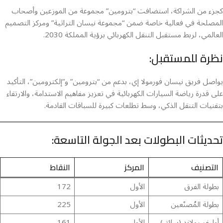
كجزء من الشراكة، استضافت “بترومين” مجموعة من الموزعين وأصحاب
المصلحة في فعالية خاصة ضمن “مجموعة نيسان التراثية” ومركز التصميم
العالمي، لربط مستقبل التنقل الكهربائي برؤية المملكة 2030.
نظرة للمستقبل:
يواصل فريق نيسان فورمولا إي، بدعم من “بترومين” و”إلكترومين”، التأكيد
على قدرة رياضة السيارات الكهربائية في تعزيز مفاهيم الاستدامة، والارتقاء
بتقنيات التنقل الذكي، وسط تطلعات كبيرة للسباقات القادمة.
تحديثات البطولات بعد الجولة التاسعة:
التصنيف
المركز
النقاط
بطولة الفرق
الأول
172
بطولة المُصنّعين
الأول
225
أوليفر رولاند (سائق)
الأول
161