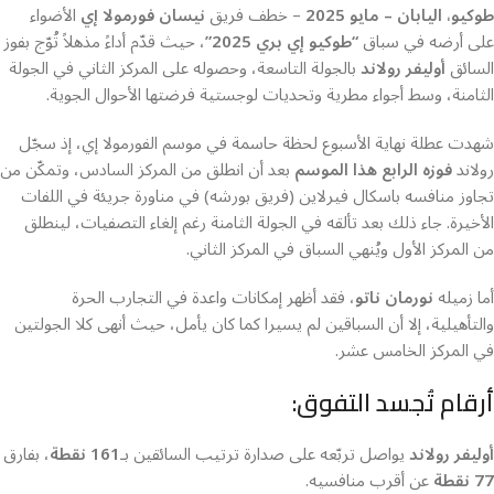
طوكيو، اليابان – مايو 2025
– خطف فريق
نيسان فورمولا إي
الأضواء
على أرضه في سباق
“طوكيو إي بري 2025”
، حيث قدّم أداءً مذهلاً تُوّج بفوز
السائق
أوليفر رولاند
بالجولة التاسعة، وحصوله على المركز الثاني في الجولة
الثامنة، وسط أجواء مطرية وتحديات لوجستية فرضتها الأحوال الجوية.
شهدت عطلة نهاية الأسبوع لحظة حاسمة في موسم الفورمولا إي، إذ سجّل
رولاند
فوزه الرابع هذا الموسم
بعد أن انطلق من المركز السادس، وتمكّن من
تجاوز منافسه باسكال فيرلاين (فريق بورشه) في مناورة جريئة في اللفات
الأخيرة. جاء ذلك بعد تألقه في الجولة الثامنة رغم إلغاء التصفيات، لينطلق
من المركز الأول ويُنهي السباق في المركز الثاني.
أما زميله
نورمان ناتو
، فقد أظهر إمكانات واعدة في التجارب الحرة
والتأهيلية، إلا أن السباقين لم يسيرا كما كان يأمل، حيث أنهى كلا الجولتين
في المركز الخامس عشر.
أرقام تُجسد التفوق:
أوليفر رولاند
يواصل تربّعه على صدارة ترتيب السائقين بـ
161 نقطة
، بفارق
77 نقطة
عن أقرب منافسيه.