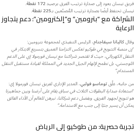
فريق نيسان يعود إلى صدارة ترتيب الفرق برصيد
172 نقطة
.
نيسان تحتفظ أيضًا بصدارة ترتيب المُصنّعين بـ
225 نقطة
.
الشراكة مع “بترومين” و”إلكترومين”: دعم يتجاوز
الرعاية
وقال
كاليانا سيفاجنام
، الرئيس التنفيذي لمجموعة بترومين:
“إن منصة التتويج في طوكيو تعكس التزامنا العميق بتسريع الابتكار في
التنقل الكهربائي، حيث لا تقتصر شراكتنا مع نيسان فورمولا إي على الدعم
اللوجستي، بل نطمح لإلهام الجيل الجديد في المملكة لقيادة مستقبل التنقل
المستدام.”
من جانبه، علّق
توماسو فولبي
، المدير الإداري لفريق نيسان فورمولا إي:
“استعادة صدارة البطولات الثلاث في سباق يقام على أرضنا وبين جماهيرنا
هو تتويج لجهود الفريق. وبفضل دعم شركائنا، نبرهن للعالم أن الأداء الفائق
يمكن أن يسير جنبًا إلى جنب مع الاستدامة.”
تجربة حصرية: من طوكيو إلى الرياض