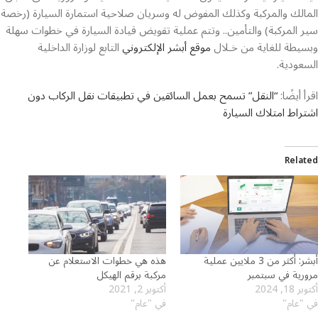
المالك والمركبة وكذلك المفوض له وسريان صلاحية استمارة السيارة (رخصة
سير المركبة) والتأمين.. وتتم عملية تقويض قيادة السيارة في خطوات سهلة
وبسيطة للغاية من خـلال
موقع أبشر الإلكتروني
التابع لوزارة الداخلية
السعودية.
اقرأ أيضًا:
“النقل” تسمح بعمل السائقين في تطبيقات نقل الركاب دون
اشتراط امتلاك السيارة
Related
أبشر: أكثر من 3 ملايين عملية
هذه هي خطوات الاستعلام عن
مرورية في سبتمبر
مركبة برقم الهيكل
أكتوبر 18, 2024
أكتوبر 2, 2021
في "عام"
في "عام"