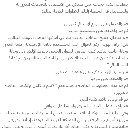
يتطلب إنشاء حساب حتى تتمكن من الاستفادة بالخدمات المرورية،
وللتسجيل في المنصة إليك الخطوات اللازمة لذلك:
قم بالدخول على موقع أبشر الإلكتروني.
ثم قم بالضغط على مستخدم جديد.
قـم بإدخال جميع البيانات الخاصة بك في أماكنها المحددة، وهذه البيانات
هي: “رقم الهوية، رقم الجوال، اسم المستخدم باللغة الإنجليزية، كلمة المرور
وخانة خاصة بتأكيد كلمة المرور، العنوان الخاص بالبريد الإلكتروني وخانة
خاصة بالتأكد من عنوان البريد الإلكتروني، واللغة المفضلة، ومن ثم كتابة
الرمز المائي”.
سيتم إرسال رمز تأكيد على هاتفك المحمول.
قم بالضغط على موافق.
ثم قم بملأ المعلومات الخاصة بالمستخدم “الاسم بالكامل والكلمة الخاصة
بالمرور”.
ثم قم بإعادة تأكيد كلمة المرور.
قم بالإجابة على السؤال السري واضغط على موافق.
وفي نهاية المقال نؤكد إضافة مستخدم فعلي للسيارة لشخص عليه مخالفات
مرورية أمر غير جائز قانونيًا في المملكة العربية السعودية، إذ أنه لتفويض
قيادة سيارة يُشترط ألا يكون هناك أية ملاحظات أمنية أو مرورية على سجل