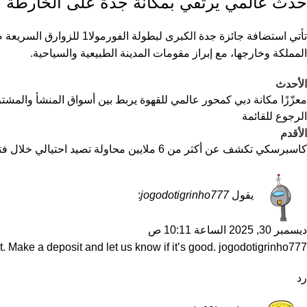
حدث عالمي يرتقي بمكانة جدة على الخارطة ا
تأتي استضافة جائزة جدة ا
المملكة وخارجها، مع إبراز مقومات المدينة الطبيعية والسياحية.
الأحدث
معزّزًا مكانة دبي كمحور عالمي للقهوة يربط بين أسواق المنشأ والمشترين الدوليين عالم القهوة دبي
الرجوع للقائمة
الأقدم
كاسبرسكي تكشف عن أكثر من 6 ملايين محاولة تصيد احتيالي خلال فترات التسوق الموسمية في 2025
يقول
jogodotigrinho777
:
ديسمبر 30, 2025 الساعة 10:11 ص
 Make a deposit and let us know if it’s good.
jogodotigrinho777
رد