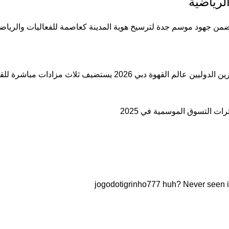
لرياضية
لكبرى لبطولة الفورمولا1 للزوارق السريعة ضمن جهود موسم جدة لترسيخ هوية المدينة كعاصمة للف
 2026 يستضيف ثلاث مزادات مباشرة للقهوة
jogodotigrinho777 huh? Never seen it.