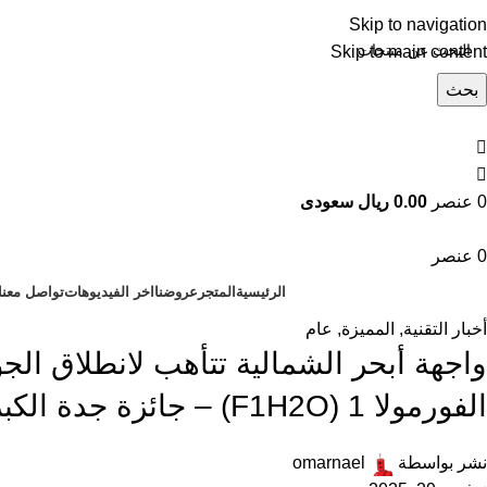
Skip to navigation
Skip to main content
بحث
تصفح التصنيفات
0
عنصر
0.00 ريال سعودى
0
عنصر
الرئيسية
المتجر
عروضنا
اخر الفيديوهات
تواصل معنا
أخبار التقنية
,
المميزة
,
عام
واجهة أبحر الشمالية تتأهب لانطلاق الج
الفورمولا 1 (F1H2O) – جائزة جدة الكبرى 2025
نشر بواسطة
omarnael